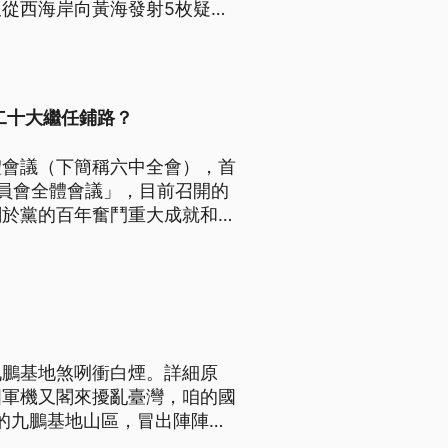
從西海岸向黃海發射5枚疑似
制美日韓等國。
二十大繼任鋪路？
體會議（下簡稱六中全會），首
員會全體會議」，目前召開的
關於黨的百年奮鬥重大成就和歷
現任國家主席習近平的功績。
九鵬基地煞咧衝白煙。詳細原
國軍機又閣來擾亂臺灣，咱的國
東的九鵬基地山區，冒出陣陣白
況，引起關注。至於30號試