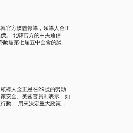
北韓官方媒體報導，領導人金正
價。 北韓官方的中央通信
韓勞動黨第七屆五中全會的談話
善意的期限，因此北韓將持續
射的承諾，全世界將見證北韓在
領導人金正恩在29號的勞動
國家安全。美國官員則表示，如
行動。 用來決定重大政策的
視台報導，金正恩說因應當前
是外交事務、軍火工業與軍事武