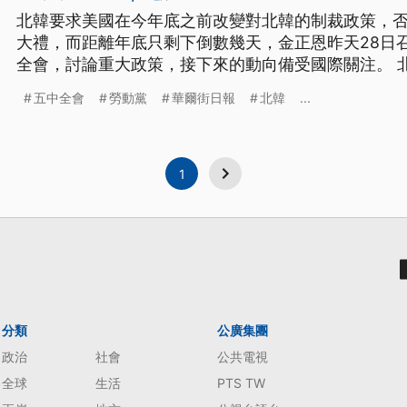
北韓要求美國在今年底之前改變對北韓的制裁政策，
大禮，而距離年底只剩下倒數幾天，金正恩昨天28日
全會，討論重大政策，接下來的動向備受國際關注。 
示，「朝鮮勞動黨中央委員會，第七屆第五次全體大會，
五中全會
勞動黨
華爾街日報
北韓
...
了。」 北韓官方媒體報導，這次五中全會主要將討論
向，和爭取革命新勝利的重要政策。
1
分類
公廣集團
政治
社會
公共電視
全球
生活
PTS TW