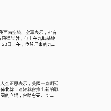
外說明。不過專家推測，會冒出
我西南空域。空軍表示，都有
行飛彈試射，但上午九鵬基地
 30日上午，位於屏東的九鵬
院預定的飛彈試射出狀況，引起
依公告為準，不對外說明。不
導人金正恩表示，美國一直咧延
宣佈北韓，連鞭就會推出新的戰
國的立場，會踏愈硬。 北韓
導人金正恩，在北韓勞動黨第七
啟非核化談判與釋出善意的期