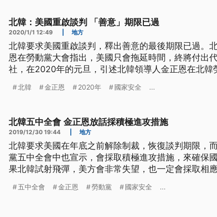
限，因此北韓將持續發展核
北韓：美國重啟談判 「善意」期限已過
2020/1/1 12:49
|
地方
北韓要求美國重啟談判，釋出善意的最後期限已過。
恩在勞動黨大會指出，美國只會拖延時間，終將付出代
社，在2020年的元旦，引述北韓領導人金正恩在北
指出，美國錯過了2019年年底重啟非核化談判與釋出
北韓
金正恩
2020年
國家安全
...
發展核武計畫，放棄停止核武測試與洲際彈道飛彈試
不久的未來，擁有一項新的戰
北韓五中全會 金正恩放話採積極進攻措施
2019/12/30 19:44
|
地方
北韓要求美國在年底之前解除制裁，恢復談判期限，而
黨五中全會中也宣示，會採取積極進攻措施，來確保
果北韓試射飛彈，美方會非常失望，也一定會採取相應
北韓勞動黨五中全會，29號進入第二天議程，國營電
五中全會
金正恩
勞動黨
國家安全
...
局勢，採取積極的進攻措施，確保國家主權與安全，
力等部門的重責大任，但報導中沒