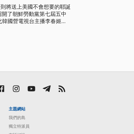
否則將送上美國不會想要的耶誕
召開了朝鮮勞動黨第七屆五中
北韓國營電視台主播李春姬表
12月28號在平壤召開
有關勞動黨和國家的鬥爭方
主題網站
我們的島
獨立特派員