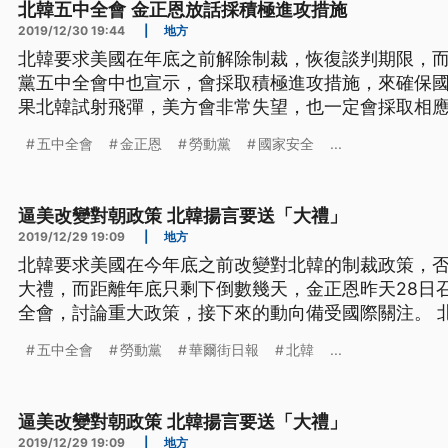
北韓五中全會 金正恩放話採積極進攻措施
2019/12/30 19:44
|
地方
北韓要求美國在年底之前解除制裁，恢復談判期限，而
黨五中全會中也宣示，會採取積極進攻措施，來確保
果北韓試射飛彈，美方會非常失望，也一定會採取相應
北韓勞動黨五中全會，29號進入第二天議程，國營電
五中全會
金正恩
勞動黨
國家安全
...
局勢，採取積極的進攻措施，確保國家主權與安全，
力等部門的重責大任，但報導中沒
逼美改變對朝政策 北韓揚言要送「大禮」
2019/12/29 19:09
|
地方
北韓要求美國在今年底之前改變對北韓的制裁政策，
大禮，而距離年底只剩下倒數幾天，金正恩昨天28日
全會，討論重大政策，接下來的動向備受國際關注。 
示，「朝鮮勞動黨中央委員會，第七屆第五次全體大會，
五中全會
勞動黨
華爾街日報
北韓
...
了。」 北韓官方媒體報導，這次五中全會主要將討論
向，和爭取革命新勝利的重要政策。
逼美改變對朝政策 北韓揚言要送「大禮」
2019/12/29 19:09
|
地方