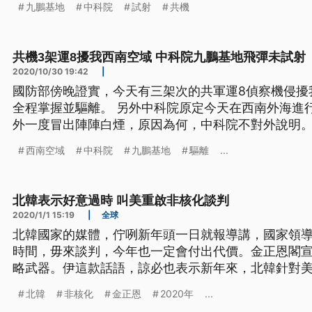
九鵬基地
中科院
試射
共機
射結果，中科院保持低調，僅表示依公告為準，不對
陣陣白煙，有可能是發射藥柱，
共機3架運8擾我西南空域 中科院九鵬基地飛彈未試射
2020/10/30 19:42
|
國防部傍晚證實，今天有三架次的共軍運8偵察機侵擾
全程掌握並驅離。 另外中科院原定今天在西南外海進
外一度冒出陣陣白煙，原因為何，中科院不對外說明。
基地山區冒出陣陣白煙，引發外界揣測，是否為中科
西南空域
中科院
九鵬基地
驅離
...
關注。至於30日試射結果，中科院保持低調，僅表示
過專家推測，會冒出陣陣白煙，
北韓表示好意過時 叫美重啟非核化談判
2020/1/1 15:19
|
全球
北韓國家的媒體，佇咧新年頭一日就報導講，國家領
時間，毋來談判，今年也一定會付出代價。金正恩閣
略武器。伊這款話語，諒必也表示新年來，北韓針對美
官方的中央通信社，在2020年的元旦，引述北韓領
北韓
非核化
金正恩
2020年
...
屆五中全會的談話指出，美國錯過了2019年年底，重