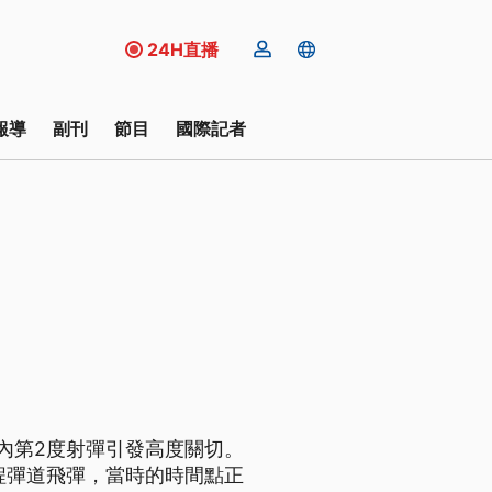
24H直播
報導
副刊
節目
國際記者
內第2度射彈引發高度關切。
程彈道飛彈，當時的時間點正