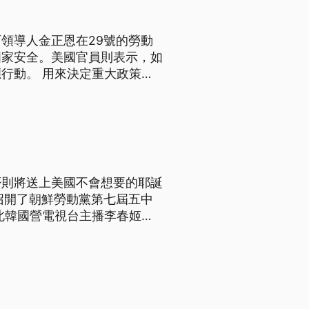
領導人金正恩在29號的勞動
國家安全。美國官員則表示，如
行動。 用來決定重大政策的
視台報導，金正恩說因應當前
是外交事務、軍火工業與軍事武
否則將送上美國不會想要的耶誕
召開了朝鮮勞動黨第七屆五中
北韓國營電視台主播李春姬表
12月28號在平壤召開
有關勞動黨和國家的鬥爭方