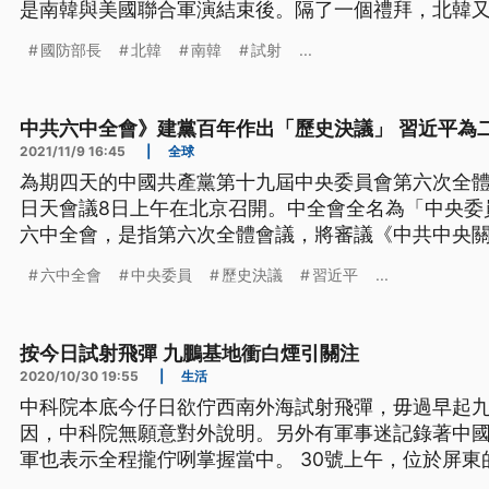
是南韓與美國聯合軍演結束後。隔了一個禮拜，北韓又
多管火箭的飛行物體。日本媒體報導，目的可能在牽
國防部長
北韓
南韓
試射
...
中共六中全會》建黨百年作出「歷史決議」 習近平為
2021/11/9 16:45
|
全球
為期四天的中國共產黨第十九屆中央委員會第六次全
日天會議8日上午在北京召開。中全會全名為「中央委
六中全會，是指第六次全體會議，將審議《中共中央
史經驗的決議》。外界預計，這次決議會進一步突出
六中全會
中央委員
歷史決議
習近平
...
按今日試射飛彈 九鵬基地衝白煙引關注
2020/10/30 19:55
|
生活
中科院本底今仔日欲佇西南外海試射飛彈，毋過早起
因，中科院無願意對外說明。另外有軍事迷記錄著中
軍也表示全程攏佇咧掌握當中。 30號上午，位於屏
煙，引發外界揣測，是否為中科院預定的飛彈試射出狀