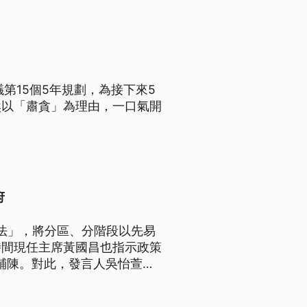
第15個5年規劃，為接下來5
然以「肅貪」為理由，一口氣開
府
辦法」，將分區、分階段以先易
時間現任主席黃國昌也指示政策
合鋪陳。對此，發言人吳怡萱坦
26地方選舉藍白如何競爭合