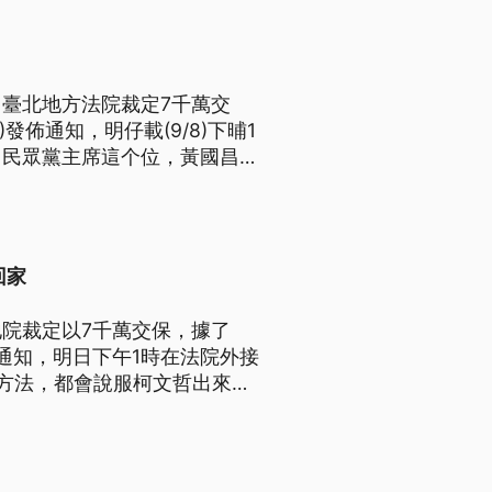
臺北地方法院裁定7千萬交
發佈通知，明仔載(9/8)下晡1
，民眾黨主席這个位，黃國昌敢
會當想像的。
回家
院裁定以7千萬交保，據了
通知，明日下午1時在法院外接
方法，都會說服柯文哲出來。
，他們彼此之間互信與默契，不