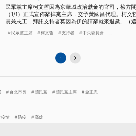
民眾黨主席柯文哲因為京華城政治獻金的官司，檢方
（1/1）正式宣佈辭掉黨主席，交予黃國昌代理。柯文
員兼志工，拜託支持者莫因為伊的請辭就來退黨。（
文。）
民眾黨主席
柯文哲
支持者
中央委員會
...
1
選
台北市長
國民黨
國民黨主席
金正恩
疫情
防疫
高雄