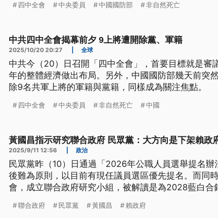
四中全會
中央委員
中國國防部
非自然死亡
中共四中全會揭幕前夕 9上將遭開除黨、軍籍
2025/10/20 20:27
|
全球
中共今（20）日召開「四中全會」，首要目標就是審議
年的整體經濟做出布局。另外，中國國防部幾天前突
除9名共軍上將的軍籍與黨籍，同樣成為關注焦點。
四中全會
中央委員
非自然死亡
中國
黃國昌指示研究聯合政府 民眾黨：大方向是下架賴政
2025/9/11 12:56
|
政治
民眾黨昨（10）日通過「2026年公職人員選舉提名
後難為原則，以目前有現任議員選區優先提名。而同
會，成立聯合政府研究小組，被解讀是為2028藍白
言大方向沒變，就是下架當前賴政府，但對於眼前20
聯合政府
民眾黨
黃國昌
賴政府
作，則是持保留態度。