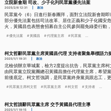
立院新會期 司改、少子化列民眾黨優先法案
2025/2/6 12:31
|
政治
民眾黨今（6）日進行新春團拜，面對立法院新會期即
部分優先法案包括司法改革、居住正義和少子化國安
火，黃國昌也表態會招募自主公民參與罷免綠委行動
優先法案
黃國昌
代理黨主席
民眾黨
...
柯文哲辭民眾黨主席黃國昌代理 支持者聚集舉標語力
2025/1/1 19:31
|
政治
北檢偵辦京華城案，檢方2度提出抗告，民眾黨主席柯
由民眾黨立院黨團總召黃國昌擔任代理黨主席，希望黨
前後底定。柯文哲強調，是民眾黨終身黨員跟志工，
掀起退黨潮。而下午民眾黨中央黨部樓下聚集多位支
民眾黨主席柯文哲
民眾黨主席
柯文哲
支持者
...
語力挺柯文哲。
柯文哲請辭民眾黨主席 交予黃國昌代理主導
2025/1/1 19:15
|