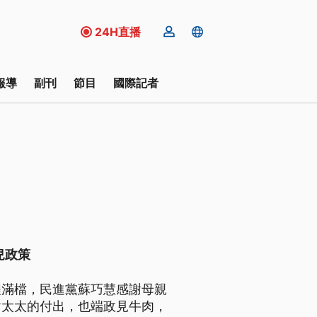
24H直播
報導
副刊
節目
國際記者
兒政策
程滿檔，民進黨蘇巧慧感謝母親
謝太太的付出，也端政見牛肉，