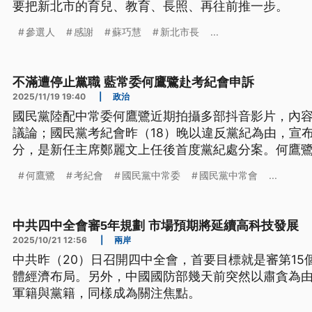
要把新北市的育兒、教育、長照、再往前推一步。
參選人
感謝
蘇巧慧
新北市長
...
不滿遭停止黨職 藍常委何鷹鷺赴考紀會申訴
2025/11/19 19:40
|
政治
國民黨陸配中常委何鷹鷺近期拍攝多部抖音影片，內
議論；國民黨考紀會昨（18）晚以違反黨紀為由，宣
分，是新任主席鄭麗文上任後首度黨紀處分案。何鷹鷺
日前往考紀會和主委會談1個多小時，並提出申訴案。
何鷹鷺
考紀會
國民黨中常委
國民黨中常會
...
中共四中全會審5年規劃 市場預期將延續高科技發展
2025/10/21 12:56
|
兩岸
中共昨（20）日召開四中全會，首要目標就是審第15
體經濟布局。另外，中國國防部幾天前突然以肅貪為由
軍籍與黨籍，同樣成為關注焦點。