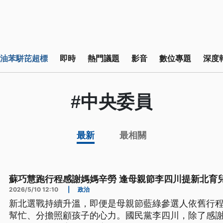
油苯駢芘超標
即時
熱門議題
影音
數位專題
深度
#中央委員
最新
最相關
蘇巧慧跑行程感謝媽媽辛勞 逢母親節李四川提新北育
2026/5/10 12:10
|
政治
新北選戰持續升溫，即便是母親節藍綠參選人依舊行
幫忙、分擔照顧孩子的心力。國民黨李四川，除了感