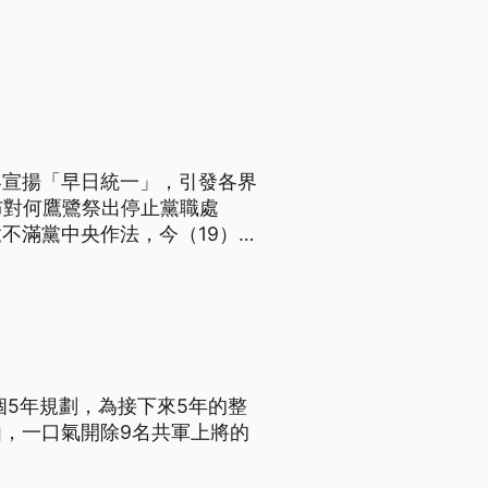
容宣揚「早日統一」，引發各界
布對何鷹鷺祭出停止黨職處
不滿黨中央作法，今（19）
個5年規劃，為接下來5年的整
，一口氣開除9名共軍上將的