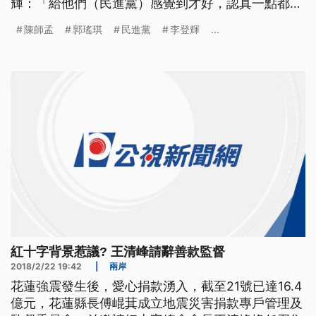
輝：「給他們（民進黨）感覺到才好，認真一點都沒
有認真啊對不對？（柯文哲）市長做得不錯，對不
陳師孟
郭瑤琪
民進黨
李登輝
...
對？」 對於李登輝的說法，民進黨立委姚文智說：
「老先生的意思應該是說，民進黨沒有提名人 ，不
是民進黨沒有人，民進黨人才濟濟。」 柯文哲本人
則是四兩撥千金，「
紅十字背景惹議? 王清峰請辭善款監督
2018/2/22 19:42
|
兩岸
花蓮強震發生後，愛心捐款湧入，截至21號已達16.4
億元，花蓮縣長傅崐萁成立地震災害捐款專戶管理及