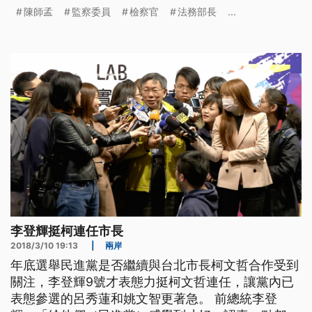
是政治運作。 司法官模擬著前總統陳水扁被上銬的
陳師孟
監察委員
檢察官
法務部長
...
經過，這齣9年前在司法節慶祝大會上，演出的舞台
劇，讓監察委員陳師孟相當不認同,認為表演踐踏人
權，影響社會輿論，因此就任監委後,立刻申請調
查。前台北地檢署主任檢察官慶啟人
李登輝挺柯連任市長
2018/3/10 19:13
|
兩岸
年底選舉民進黨是否繼續與台北市長柯文哲合作受到
關注，李登輝9號才表態力挺柯文哲連任，讓黨內已
表態參選的呂秀蓮和姚文智更著急。 前總統李登