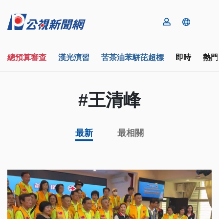
總預算審查
漢光演習
苦茶油苯駢芘超標
即時
熱門
#王清峰
最新
最相關