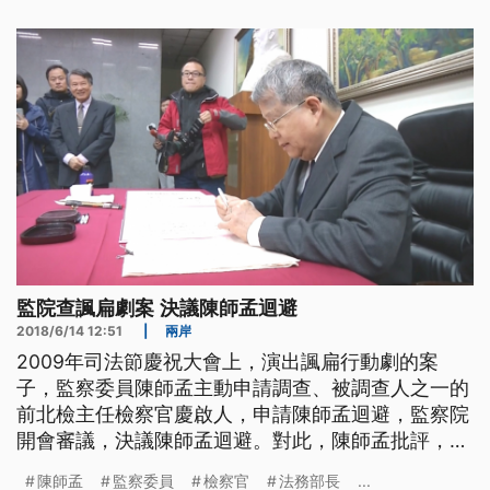
出示律師陳長文2010年在媒體投書的剪報，一旁有
前總統馬英九的批示，他質疑馬英九當年下條子給時
任法務部長王清峰，動用行政體
監院查諷扁劇案 決議陳師孟迴避
2018/6/14 12:51
|
兩岸
2009年司法節慶祝大會上，演出諷扁行動劇的案
子，監察委員陳師孟主動申請調查、被調查人之一的
前北檢主任檢察官慶啟人，申請陳師孟迴避，監察院
開會審議，決議陳師孟迴避。對此，陳師孟批評，這
是政治運作。 司法官模擬著前總統陳水扁被上銬的
陳師孟
監察委員
檢察官
法務部長
...