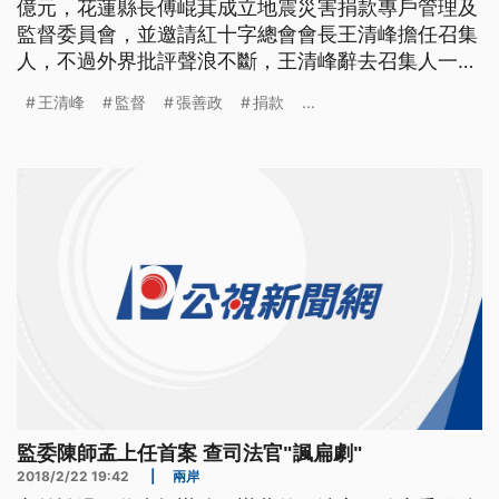
億元，花蓮縣長傅崐萁成立地震災害捐款專戶管理及
監督委員會，並邀請紅十字總會會長王清峰擔任召集
人，不過外界批評聲浪不斷，王清峰辭去召集人一
職，改由前行政院長張善政接任。 花蓮地震災害捐
王清峰
監督
張善政
捐款
...
款專戶管理及監督委員會，原先由紅十字總會長王清
峰出任，但批評聲浪不斷，王清峰請辭，並推薦由旅
居在花蓮的前行政院長張善政來接任。而張善政接下
召集人後，22
監委陳師孟上任首案 查司法官"諷扁劇"
2018/2/22 19:42
|
兩岸