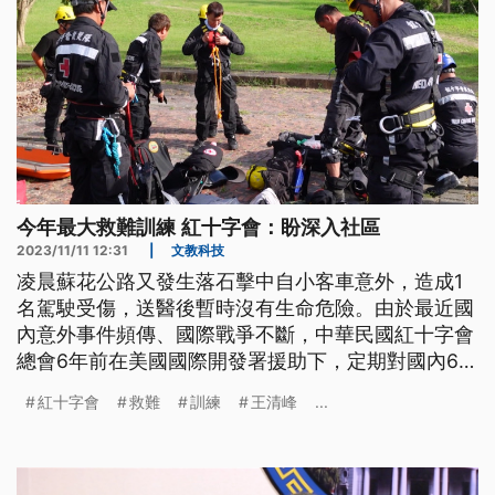
今年最大救難訓練 紅十字會：盼深入社區
2023/11/11 12:31
|
文教科技
凌晨蘇花公路又發生落石擊中自小客車意外，造成1
名駕駛受傷，送醫後暫時沒有生命危險。由於最近國
內意外事件頻傳、國際戰爭不斷，中華民國紅十字會
總會6年前在美國國際開發署援助下，定期對國內6個
支會進行救援訓練，今（2023）年最大一場的訓
紅十字會
救難
訓練
王清峰
...
練，11日在台東縣舉行，演練各種情境救難訓練，隨
時支援國內外的救難任務。