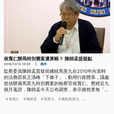
侯寬仁辦馬特別費案遭算帳？ 陳師孟提疑點
2018/12/12 19:05
|
兩岸
監察委員陳師孟質疑前總統馬英九在2010年向當時
的法務部長王清峰「下條子」，動用行政體系，議處
曾偵辦過馬英九特別費案的檢察官侯寬仁。歷經近九
個月蒐證，陳師孟今天公布調查，表示雖然查無「秋
後算帳」的證據，卻發現當時的行政處理，有多項有
侯寬仁
陳師孟
馬英九
總統馬英九
...
違常態的疑點，必須公布給大眾。 監察委員陳師孟
出示律師陳長文2010年在媒體投書的剪報，一旁有
前總統馬英九的批示，他質疑馬英九當年下條子給時