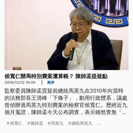
任法務部長王清峰，動用行政體
侯寬仁辦馬特別費案遭算帳？ 陳師孟提疑點
2018/12/12 19:05
|
兩岸
監察委員陳師孟質疑前總統馬英九在2010年向當時
的法務部長王清峰「下條子」，動用行政體系，議處
曾偵辦過馬英九特別費案的檢察官侯寬仁。歷經近九
個月蒐證，陳師孟今天公布調查，表示雖然查無「秋
後算帳」的證據，卻發現當時的行政處理，有多項有
侯寬仁
陳師孟
馬英九
總統馬英九
...
違常態的疑點，必須公布給大眾。 監察委員陳師孟