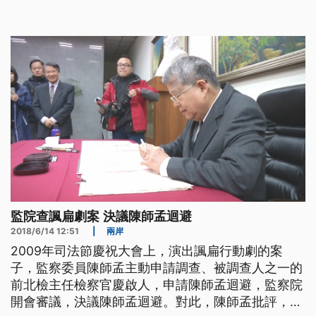
經過，這齣9年前在司法節慶祝大會上，演出的舞台
劇，讓監察委員陳師孟相當不認同,認為表演踐踏人
權，影響社會輿論，因此就任監委後,立刻申請調
查。前台北地檢署主任檢察官慶啟人
監院查諷扁劇案 決議陳師孟迴避
2018/6/14 12:51
|
兩岸
2009年司法節慶祝大會上，演出諷扁行動劇的案
子，監察委員陳師孟主動申請調查、被調查人之一的
前北檢主任檢察官慶啟人，申請陳師孟迴避，監察院
開會審議，決議陳師孟迴避。對此，陳師孟批評，這