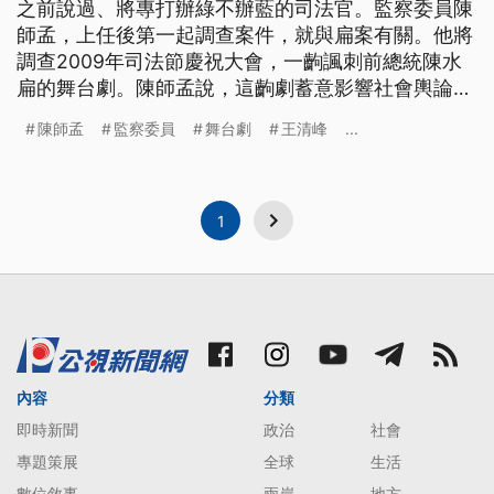
之前說過、將專打辦綠不辦藍的司法官。監察委員陳
師孟，上任後第一起調查案件，就與扁案有關。他將
調查2009年司法節慶祝大會，一齣諷刺前總統陳水
扁的舞台劇。陳師孟說，這齣劇蓄意影響社會輿論，
更糟蹋人權。不但要約談前法務部長王清峰，策畫舞
陳師孟
監察委員
舞台劇
王清峰
...
台劇的前主任檢察官，也想親自拜訪陳水扁。王清峰
回應，這是憲法保障的言論自由。 就是這齣在2009
年司法節慶祝大會上演出舞台劇，司法官們模仿諷刺
前總統陳水扁
1
內容
分類
即時新聞
政治
社會
專題策展
全球
生活
數位敘事
兩岸
地方