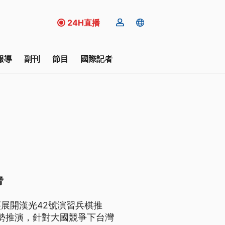
24H直播
報導
副刊
節目
國際記者
脅
展開漢光42號演習兵棋推
情勢推演，針對大國競爭下台灣