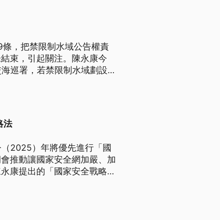
9條，把禁限制水域公告權責
未結束，引起關注。陳永康今
交海巡署，若禁限制水域劃設
批評，修法在模糊化台灣主權。
略法
（2025）年將優先進行「國
期會推動讓國家安全網加嚴、加
陳永康提出的「國家安全戰略法
將退役的陳永康有專業背景，法