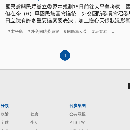
國民黨與民眾黨立委原本規劃16日前往太平島考察，
但在今（6）早國民黨團會議後，外交國防委員會召委馬
日立院有許多重要議案要表決，加上擔心天候狀況影
期再登太平島，目前傾向改為18日週六出發。
太平島
外交國防委員會
國民黨立委
馬文君
...
1
分類
公廣集團
政治
社會
公共電視
全球
生活
PTS TW