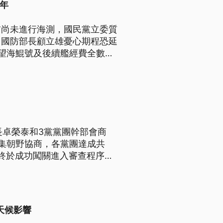
年
前尚未進行海測，國民黨立委質
，國防部長顧立雄憂心期程恐延
望海鯤號及後續艦經費全數獲
。
長卓榮泰和3黨黨團幹部會商
集朝野協商，各黨團達成共
終於成功闖關進入審查程序。
日在立法院會召開前，朝野仍然
天候影響