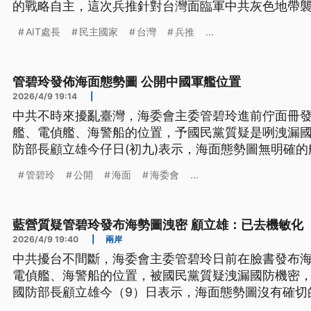
的戰略自主，這次兵推針對台灣面臨軍中共灰色地帶襲
司徒文出席致詞，認為台灣還沒有做好準備，民主國
AIT處長
民主國家
台灣
兵推
...
管碧玲發佈海面態勢圖 公開中國軍艦位置
2026/4/9 19:14
|
中共不時來擾亂臺灣，海委會主委管碧玲進前佇面冊
艦、電偵艦、海警船的位置，予國民黨質疑是咧洩漏國
防部長顧立雄今仔日(初九)表示，海面態勢圖無明確
共機密的資訊提掉矣。（新聞標題、導言為台語文）
管碧玲
公開
海面
海委會
...
藍營質疑管碧玲發布海勢圖洩密 顧立雄：已去機敏化
2026/4/9 19:40
|
兩岸
中共擾台不間斷，海委會主委管碧玲日前在臉書發布
電偵艦、海警船的位置，被國民黨質疑洩漏國防機密
國防部長顧立雄今（9）日表示，海面態勢圖沒有確切
度、時間，指出這是已經「去機敏化」的示意圖。