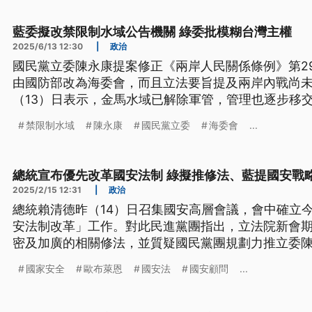
藍委擬改禁限制水域公告機關 綠委批模糊台灣主權
2025/6/13 12:30
|
政治
國民黨立委陳永康提案修正《兩岸人民關係條例》第2
由國防部改為海委會，而且立法要旨提及兩岸內戰尚
（13）日表示，金馬水域已解除軍管，管理也逐步移
權責仍由國防部掌管，不是很奇怪？不過民進黨立委
禁限制水域
陳永康
國民黨立委
海委會
...
總統宣布優先改革國安法制 綠擬推修法、藍提國安戰
2025/2/15 12:31
|
政治
總統賴清德昨（14）日召集國安高層會議，會中確立今
安法制改革」工作。對此民進黨團指出，立法院新會
密及加廣的相關修法，並質疑國民黨團規劃力推立委
草案」，有架空總統職權疑慮，但藍委強調，海軍上
國家安全
歐布萊恩
國安法
國安顧問
...
案內容黨團會再詳加討論。