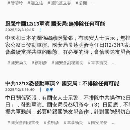
管碧玲
顧立雄
國民黨立委
公開
...
風聲中國12/13軍演 國安局:無排除任何可能
2025/12/3 19:15
|
中國和日本的關係繼續咧緊張，有國安人士表示，無排除
家公祭日發動軍演。國安局長蔡明彥今仔日(12/3)也
會繼續掌握共軍的動態，有必要的時，會佮國際友盟
越南在內，今年有8國軍艦、攏總12改經過臺海，展
國安局長
蔡明彥
國安會副秘書長
軍事衝突
...
（新聞標題、導言為台語文）
中共12/13恐發動軍演？ 國安局：不排除任何可能
2025/12/3 19:40
|
兩岸
中日關係緊張，有國安人士示警，不排除中共操作13
日」，發動軍演。國安局長蔡明彥今（3）日回應，不
握共軍動態，必要時跟國際友盟合作，針對國際關切
8國軍艦，包含越南在內，共12次外國軍艦穿越台海
國安會副秘書長
蔡明彥
軍事衝突
國安局長
...