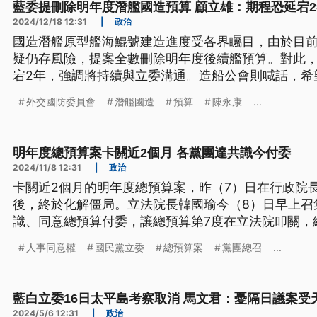
藍委提刪除明年度潛艦國造預算 顧立雄：期程恐延宕2
2024/12/18 12:31
|
政治
國造潛艦原型艦海鯤號建造進度受各界矚目，由於目
疑仍存風險，提案全數刪除明年度後續艦預算。對此
宕2年，強調將持續與立委溝通。造船公會則喊話，希
得立法院支持，別因為延宕導致技術中斷、人才流失
外交國防委員會
潛艦國造
預算
陳永康
...
明年度總預算案卡關近2個月 各黨團達共識今付委
2024/11/8 12:31
|
政治
卡關近2個月的明年度總預算案，昨（7）日在行政院
後，終於化解僵局。立法院長韓國瑜今（8）日早上召
識、同意總預算付委，讓總預算第7度在立法院叩關，
此外，《財劃法》草案因快速通過初審引起爭議，今
人事同意權
國民黨立委
總預算案
黨團總召
...
攻防不斷。
藍白立委16日太平島考察取消 馬文君：憂隔日議案受
2024/5/6 12:31
|
政治