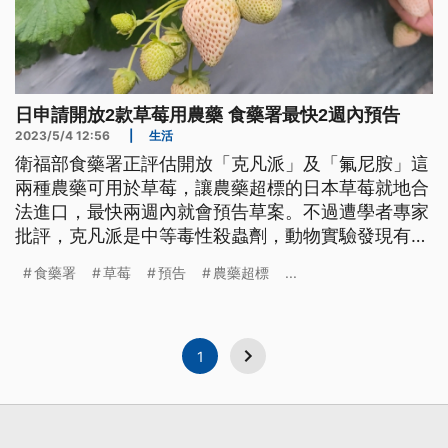
日申請開放2款草莓用農藥 食藥署最快2週內預告
2023/5/4 12:56
|
生活
衛福部食藥署正評估開放「克凡派」及「氟尼胺」這
兩種農藥可用於草莓，讓農藥超標的日本草莓就地合
法進口，最快兩週內就會預告草案。不過遭學者專家
批評，克凡派是中等毒性殺蟲劑，動物實驗發現有致
癌疑慮，食藥署沒站第一線把關食安，居然還幫忙開
食藥署
草莓
預告
農藥超標
...
放。
1