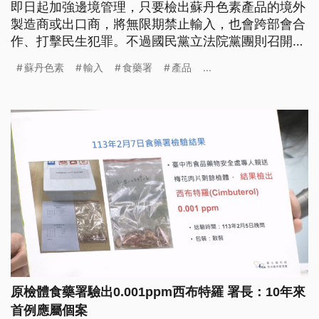
即日起加強邊境管理，只要檢出蘇丹色素產品的境外
製造商或出口商，將無限期禁止輸入，也會跨部會合
作、打擊民生犯罪。不過國民黨立法院黨團則召開記
者會砲轟，食安五環已經破功，並再次點名衛福部長
蘇丹色素
輸入
食藥署
產品
...
薛瑞元及食藥署長吳秀梅下台負責。
原檢體食藥署驗出0.001ppm西布特羅 署長：10年來
首例應屬個案