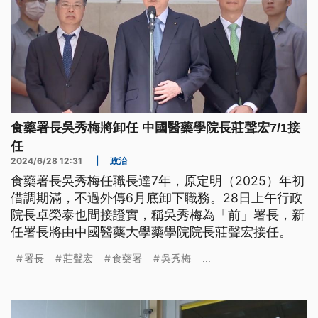
食藥署長吳秀梅將卸任 中國醫藥學院長莊聲宏7/1接
任
2024/6/28 12:31
|
政治
食藥署長吳秀梅任職長達7年，原定明（2025）年初
借調期滿，不過外傳6月底卸下職務。28日上午行政
院長卓榮泰也間接證實，稱吳秀梅為「前」署長，新
任署長將由中國醫藥大學藥學院院長莊聲宏接任。
署長
莊聲宏
食藥署
吳秀梅
...