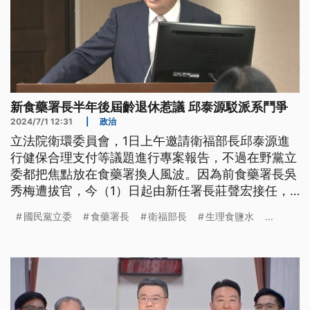
新食藥署長半年後屆齡退休惹議 邱泰源駁派系鬥爭
2024/7/1 12:31
|
政治
立法院衛環委員會，1日上午邀請衛福部長邱泰源進
行健保合理支付等議題進行專案報告，不過在野黨立
委都把焦點放在食藥署換人風波。因為前食藥署長吳
秀梅遭拔官，今（1）日起由新任署長莊聲宏接任，
但他半年後就要屆齡退休，遭外界質疑是派系鬥爭。
國民黨立委
食藥署長
衛福部長
生理食鹽水
...
對此衛福部長邱泰源予以駁斥，並強調這是一種人生
規劃。