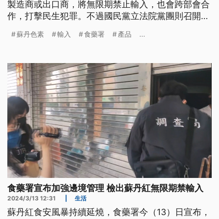
製造商或出口商，將無限期禁止輸入，也會跨部會合
作，打擊民生犯罪。不過國民黨立法院黨團則召開記
者會砲轟，食安五環已經破功，並再次點名衛福部長
蘇丹色素
輸入
食藥署
產品
...
薛瑞元、食藥署長吳秀梅下台負責。
食藥署宣布加強邊境管理 檢出蘇丹紅無限期禁輸入
2024/3/13 12:31
|
生活
蘇丹紅食安風暴持續延燒，食藥署今（13）日宣布，