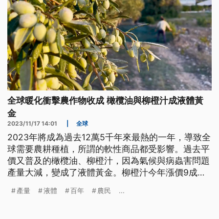
全球暖化衝擊農作物收成 橄欖油與柳橙汁成液體黃
金
2023/11/17 14:01
|
全球
2023年將成為過去12萬5千年來最熱的一年，導致全
球需要農耕種植，所謂的軟性商品都受影響。過去平
價又普及的橄欖油、柳橙汁，因為氣候與病蟲害問題
產量大減，變成了液體黃金。柳橙汁今年漲價9成，
期貨價更創下歷史新高。南歐甚至出現了橄欖強盜，
產量
液體
百年
農民
...
把結滿果實的百年老樹砍斷偷走，重創農民的生計。