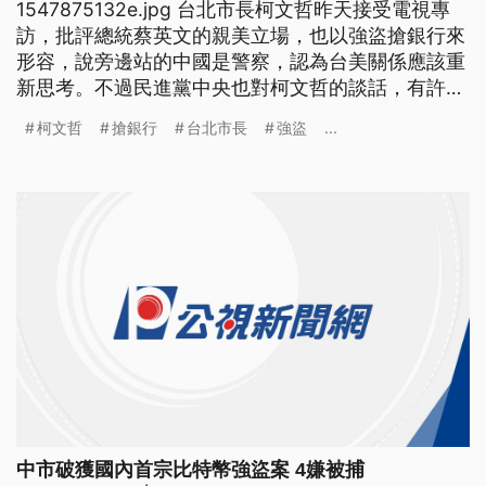
1547875132e.jpg 台北市長柯文哲昨天接受電視專
訪，批評總統蔡英文的親美立場，也以強盜搶銀行來
形容，說旁邊站的中國是警察，認為台美關係應該重
新思考。不過民進黨中央也對柯文哲的談話，有許多
批評。 台北市長柯文哲接受電視專訪，談美中台三
柯文哲
搶銀行
台北市長
強盜
...
角關係，話匣子全開，還把蔡政府親美立場，用強盜
拿扁鑽搶銀行來比喻，感覺酸溜溜。 台北市長柯文
哲提到，「有一個強盜去搶銀行，他當然就被逮捕
了，他被送
中市破獲國內首宗比特幣強盜案 4嫌被捕