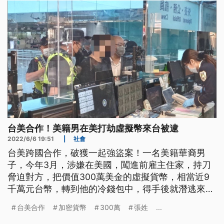
台美合作！美籍男在美打劫虛擬幣來台被逮
2022/6/6 19:51
|
社會
台美跨國合作，破獲一起強盜案！一名美籍華裔男
子，今年3月，涉嫌在美國，闖進前雇主住家，持刀
脅迫對方，把價值300萬美金的虛擬貨幣，相當近9
千萬元台幣，轉到他的冷錢包中，得手後就潛逃來
台，我刑事局接獲美國聯邦調查局（FBI）通報後，
台美合作
加密貨幣
300萬
張姓
...
立刻展開調查，5月底在高雄逮到人，並交由美方帶