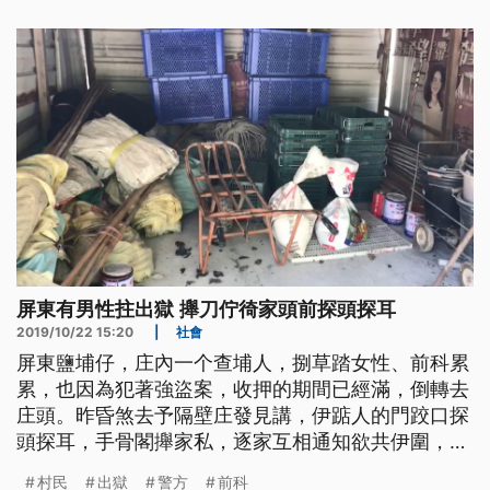
回偵辦。
屏東有男性拄出獄 攑刀佇徛家頭前探頭探耳
2019/10/22 15:20
|
社會
屏東鹽埔仔，庄內一个查埔人，捌草踏女性、前科累
累，也因為犯著強盜案，收押的期間已經滿，倒轉去
庄頭。昨昏煞去予隔壁庄發見講，伊踮人的門跤口探
頭探耳，手骨閣攑家私，逐家互相通知欲共伊圍，結
果煞去予伊脫走，警方當咧加強追查。 深夜村民聚
村民
出獄
警方
前科