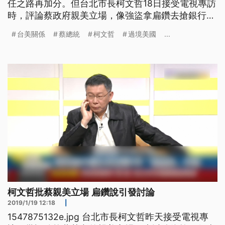
任之路再加分。但台北市長柯文哲18日接受電視專訪
時，評論蔡政府親美立場，像強盜拿扁鑽去搶銀行，
還要台灣自己買扁鑽。不過這樣的言論也引起民進黨
台美關係
蔡總統
柯文哲
過境美國
...
批評認知錯誤，對國際社會釋放錯誤訊息。
1547897715w.jpg 九合一選舉民進黨失勢，蔡總統
連任之路，得有突破才走得順利，傳出蔡總統今年上
半年可望訪問
柯文哲批蔡親美立場 扁鑽說引發討論
2019/1/19 12:18
|
1547875132e.jpg 台北市長柯文哲昨天接受電視專