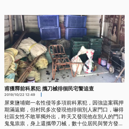
集，跟警方要合力圍捕一名剛出獄10天的男子，因為
他家住隔壁村，卻在夜間跑來這裡，向著別人家門探
頭探腦，身上還帶有刀械。 ==圍捕民眾== 我們村莊
年輕人大約20名 警方也
甫獲釋前科累犯 攜刀械徘徊民宅警追查
2019/10/22 12:49
|
屏東鹽埔鄉一名性侵等多項前科累犯，因強盜案羈押
期滿返鄉，但村民多次發現他徘徊別人家門口，嚇得
社區女性不敢單獨外出，昨天又發現他在別人的門口
鬼鬼祟祟，身上還攜帶刀械，數十位居民與警方發動