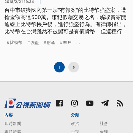
2018/2/21 19:34
|
台中市破獲國內第一宗"有報案"的比特幣強盜案，遭
搶金額高達500萬。嫌犯假藉交易之名，騙取賣家開
通線上比特幣帳戶後，進行強盜行為。有律師指出，
比特幣在台灣雖然不被認可是有價貨幣，但這種行為
可看作是對財產權的侵犯。 設局強盜的嫌犯，一個
比特幣
強盜
財產
帳戶
...
個被警方抓住。四名強盜比特幣的嫌犯，全都不滿25
歲，以高於市場行情，設局誘騙戴姓男子交易。趁著
被害人開啟比特幣線上帳戶時將他打昏，再將每顆市
場均價28萬左右的比
1
內容
分類
即時新聞
政治
社會
專題策展
全球
生活