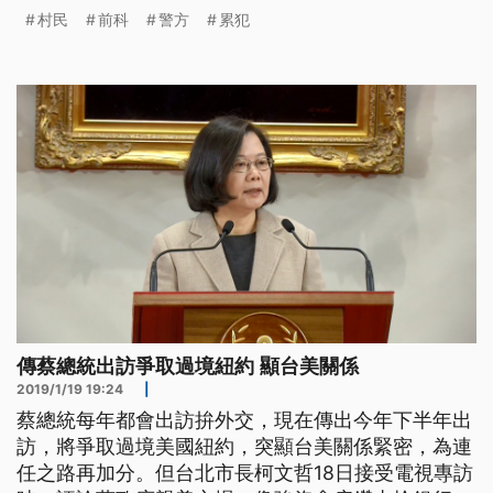
圍捕，但被嫌犯逃逸。 深夜村民聚集，跟警方要合
村民
前科
警方
累犯
力圍捕一名剛出獄10天的男子，因為他家住隔壁村，
卻在夜間跑來這裡，向著別人家門探頭探腦，身上還
帶有刀械。 圍捕民眾說，「我們村莊年輕人大約20
名，警方也差不多2、30名
傳蔡總統出訪爭取過境紐約 顯台美關係
2019/1/19 19:24
|
蔡總統每年都會出訪拚外交，現在傳出今年下半年出
訪，將爭取過境美國紐約，突顯台美關係緊密，為連
任之路再加分。但台北市長柯文哲18日接受電視專訪