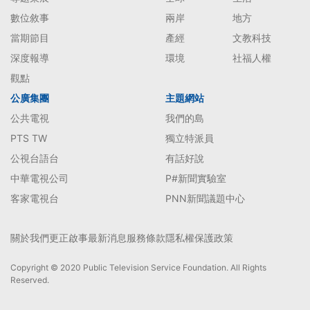
數位敘事
兩岸
地方
當期節目
產經
文教科技
深度報導
環境
社福人權
觀點
公廣集團
主題網站
公共電視
我們的島
PTS TW
獨立特派員
公視台語台
有話好說
中華電視公司
P#新聞實驗室
客家電視台
PNN新聞議題中心
關於我們
更正啟事
最新消息
服務條款
隱私權保護政策
Copyright © 2020 Public Television Service Foundation. All Rights
Reserved.