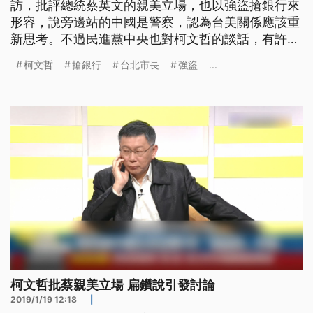
訪，批評總統蔡英文的親美立場，也以強盜搶銀行來
形容，說旁邊站的中國是警察，認為台美關係應該重
新思考。不過民進黨中央也對柯文哲的談話，有許多
批評。 台北市長柯文哲接受電視專訪，談美中台三
柯文哲
搶銀行
台北市長
強盜
...
角關係，話匣子全開，還把蔡政府親美立場，用強盜
拿扁鑽搶銀行來比喻，感覺酸溜溜。 台北市長柯文
哲提到，「有一個強盜去搶銀行，他當然就被逮捕
了，他被送
柯文哲批蔡親美立場 扁鑽說引發討論
2019/1/19 12:18
|