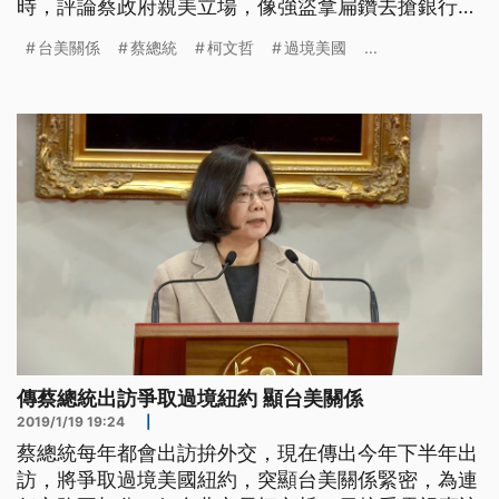
時，評論蔡政府親美立場，像強盜拿扁鑽去搶銀行，
還要台灣自己買扁鑽。不過這樣的言論也引起民進黨
台美關係
蔡總統
柯文哲
過境美國
...
批評認知錯誤，對國際社會釋放錯誤訊息。
1547897715w.jpg 九合一選舉民進黨失勢，蔡總統
連任之路，得有突破才走得順利，傳出蔡總統今年上
半年可望訪問
傳蔡總統出訪爭取過境紐約 顯台美關係
2019/1/19 19:24
|
蔡總統每年都會出訪拚外交，現在傳出今年下半年出
訪，將爭取過境美國紐約，突顯台美關係緊密，為連