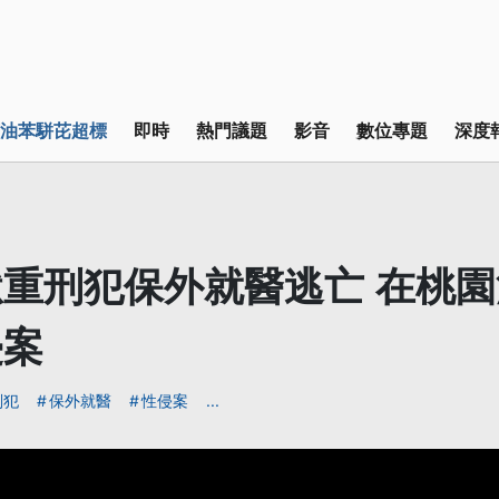
油苯駢芘超標
即時
熱門議題
影音
數位專題
深度
重刑犯保外就醫逃亡 在桃園
侵案
刑犯
保外就醫
性侵案
...