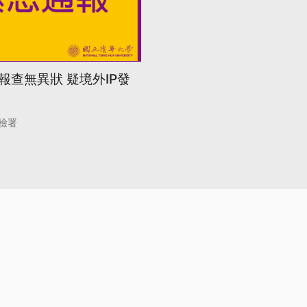
報查無異狀 疑境外IP發
檢署