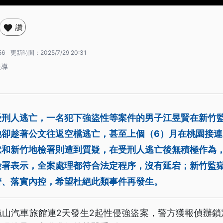
讚
56
更新時間：
2025/7/29 20:31
報導
受刑人逃亡，一名犯下強盜性等案件的男子江昱賢在新竹
卻趁著公文往返空檔逃亡，甚至上個（6）月在桃園接連
獄和新竹地檢署則遭到質疑，在受刑人逃亡後無積極作為，
檢署表示，全案處理都符合法定程序，沒有延宕；新竹監
管、落實內控，希望杜絕此類事件再發生。
龜山汽車旅館連2天發生2起性侵強盜案，警方獲報偵辦鎖