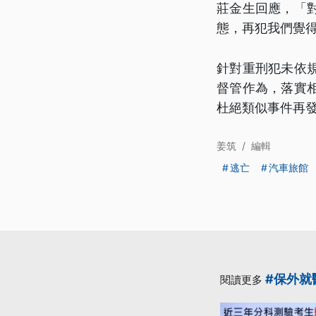
莊金生回應，「
態，再犯我們覺
針對重刑犯未依
督管作為，落實
杜絕類似事件再
姜筑
/
編輯
逃亡
汽車旅館
#保外就
閱讀更多