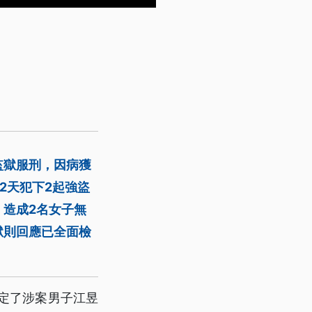
監獄服刑，因病獲
2天犯下2起強盜
造成2名女子無
獄則回應已全面檢
定了涉案男子江昱