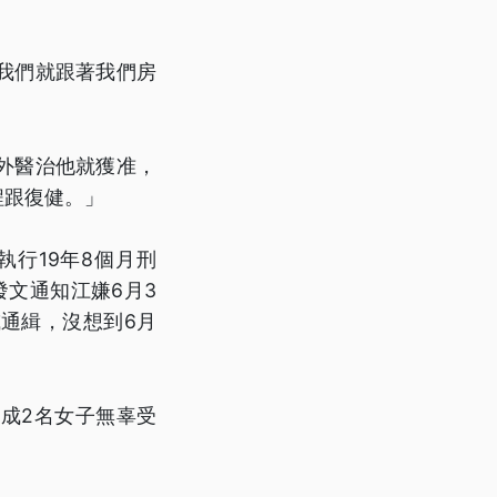
我們就跟著我們房
外醫治他就獲准，
程跟復健。」
行19年8個月刑
發文通知江嫌6月3
通緝，沒想到6月
成2名女子無辜受