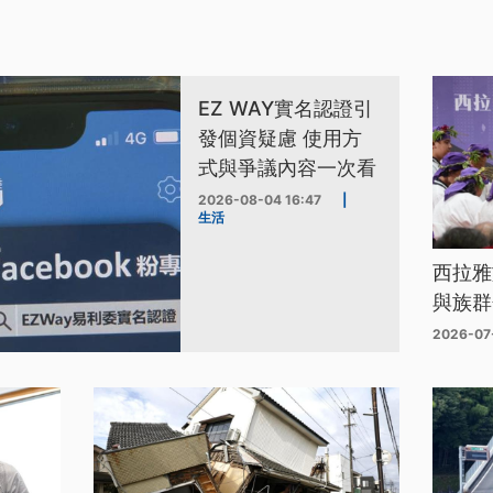
EZ WAY實名認證引
發個資疑慮 使用方
式與爭議內容一次看
2026-08-04 16:47
|
生活
西拉雅
與族群
2026-07