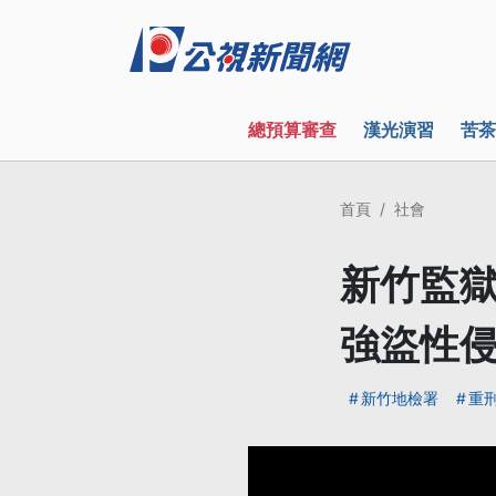
總預算審查
漢光演習
苦茶
首頁
社會
新竹監獄
強盜性
新竹地檢署
重