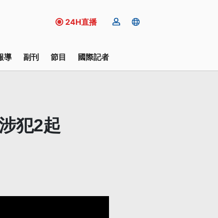
24H直播
報導
副刊
節目
國際記者
涉犯2起