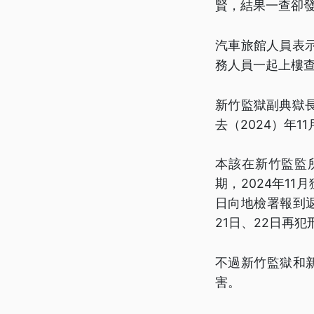
賢，結果一查卻
汽車旅館人員表
務人員一起上樓
新竹監獄副典獄
去（2024）年
本該在新竹監監
期，2024年1
日向地檢署報到
21日、22日再
不過新竹監獄和
害。