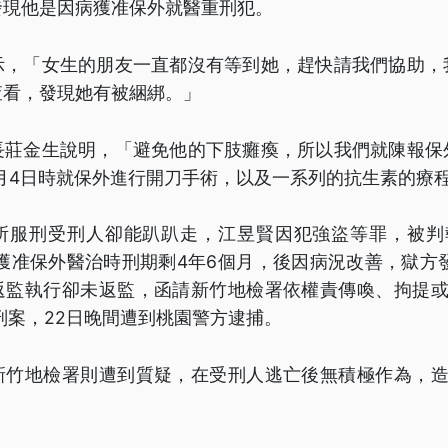
發現他是因病獲准保外就醫重刑犯。
示，「女生的朋友一直都沒有等到她，趕快請我們協助，
查看，發現她有被綑綁。」
長莊金生說明，「避免他的下肢癱瘓，所以我們就陳報保
11月4日時就保外進行開刀手術，以及一系列的抗生素的療
所服刑受刑人卻能趴趴走，江昱賢因犯強盜等罪，被判執
1月獲准保外醫治時刑期剩4年6個月，後因病況改善，獄方
返監執行卻未返監，函請新竹地檢署依權責傳喚、拘提或
犯刑案，22日晚間遭到桃園警方逮捕。
新竹地檢署則遭到質疑，在受刑人逃亡後無積極作為，造