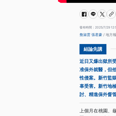
發布時間：
2025/7/29 12:
詹淑雲
張君豪
/ 地方
近日又爆出獄所
准保外就醫，但他
性侵案。新竹監
辜受害。新竹地
討、精進保外督
上個月在桃園、