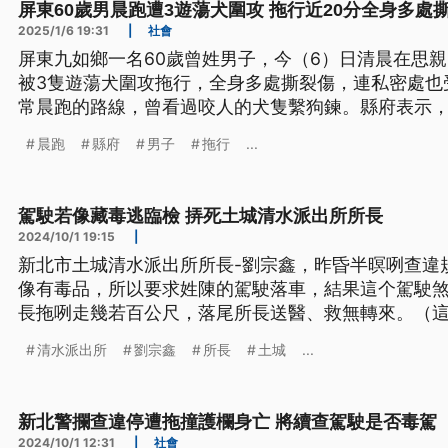
屏東60歲男晨跑遭3遊蕩犬圍攻 拖行近20分全身多處
2025/1/6 19:31
|
社會
屏東九如鄉一名60歲曾姓男子，今（6）日清晨在思
被3隻遊蕩犬圍攻拖行，全身多處撕裂傷，連私密處也
常晨跑的路線，曾看過咬人的犬隻繫狗鍊。縣府表示
的行為，就可被認定是飼主，必須負起相關責任，縣
晨跑
縣府
男子
拖行
...
駕駛若像藏毒逃臨檢 挵死土城清水派出所所長
2024/10/1 19:15
|
新北市土城清水派出所所長-劉宗鑫，昨昏半暝咧查違
像有毒品，所以要求姓陳的駕駛落車，結果這个駕駛
長拖咧走幾若百公尺，落尾所長送醫、救無轉來。（
文。）
清水派出所
劉宗鑫
所長
土城
...
新北警攔查違停遭拖撞護欄身亡 將續查駕駛是否毒駕
2024/10/1 12:31
|
社會