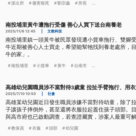
派出所
傷害致死
劉宗鑫
所長
...
則請審判長為他們伸冤。
南投埔里黃牛遭拖行受傷 善心人買下送台南養老
2025/11/6 12:45
|
文教科技
南投埔里鎮一頭黃牛被民眾發現遭小貨車拖行、雙腳
牛近期被善心人士買走，希望能幫牠找到養老處所，
牛的家」。
南投埔里
小貨車
黃牛
台南市
...
高雄幼兒園職員涉不當對待3歲童 拉扯手臂拖行、用
2025/7/10 10:50
|
社會
高雄某幼兒園近日發生職員涉嫌不當對待幼童，除了拉
子讓孩子摔倒外，甚至還將衣服拉起蓋住孩子頭部。
與高市府也已啟動調查，若查證屬實，涉案人最重可
且將面臨最高新台幣60萬元罰鍰。
教保員
衣服
頭部
幼兒園