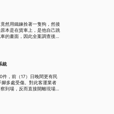
車竟然用鐵鍊拴著一隻狗，然後
狗原本是在貨車上，是他自己跳
跳車的畫面，因此全案調查後，
定處置。
系統
0件，前（17）日晚間更有民
手腳多處受傷。對此客運業者
警察到場，反而直接開離現場，
罰3000元。受傷乘客則表