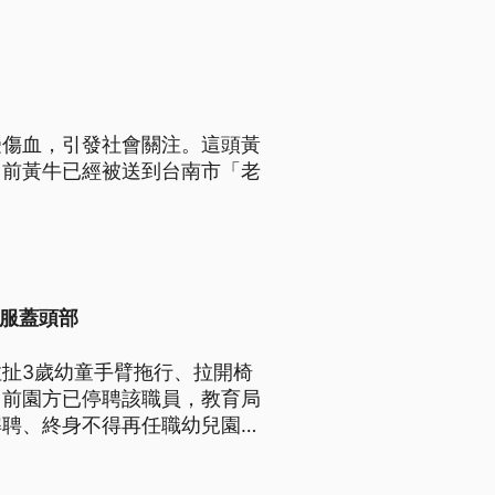
受傷血，引發社會關注。這頭黃
目前黃牛已經被送到台南市「老
衣服蓋頭部
扯3歲幼童手臂拖行、拉開椅
目前園方已停聘該職員，教育局
解聘、終身不得再任職幼兒園，