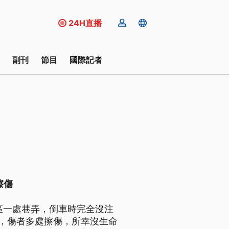
24H直播
副刊
節目
國際記者
擦傷
區一處巷弄，倒車時完全沒注
尺，傷者多處擦傷，所幸沒生命