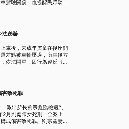
貨車駕駛開罰，也提醒民眾騎乘
少法送辦
長上車後，未成年孩童在後座開
，還差點被車輪壓過，所幸後方
為，依法開單，因行為違反《兒
傷害致死罪
）年，派出所長劉宗鑫臨檢遭到
年2月判處陳女死刑，全案上
只構成傷害致死罪。劉宗鑫妻子
問爸爸在哪？令人難過；老父親