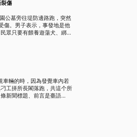
撕裂傷
親園公墓旁往堤防邊路跑，突然
受傷。男子表示，事發地是他
，民眾只要有餵養遊蕩犬、綁繩
府與警局將重回現場訪查。
規車輛的時，因為發覺車內若
煞刁工挵所長閣落跑，共這个所
這條新聞標題、前言是臺語