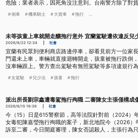
危險；業者表示，因死角沒注意到。台南警方除了對
機車和大型車保持足夠安全距離。
倒車
機車騎士
大貨車
拖行
...
未等孩童上車就開走釀拖行意外 宜蘭駕駛遭依違反兒
2026/6/22 12:34
|
社會
宜蘭有民眾到便利商店路邊停車，卻看見前方一位家
門還未上車，車輛就直接迴轉開走，孩童被拖行跌倒
沒車輛跟上。警方查出駕駛有無照駕駛等多項違規行
少法》，全案也通報社會處調查。
女駕駛
兒少法
孩童
拖行
派出所長劉宗鑫遭毒駕拖行殉職 二審陳女主張僅構成
2026/6/15 19:39
|
社會
今（15）日是615警察節，高等法院針對前（2024
女毒犯陳嘉瑩拖行殉職的案子，新北地院今（2026）
訴至二審，今日開庭審理，陳女否認殺人，主張行為
也現身高院參與庭審，她傷心表示，孩子至今還一直