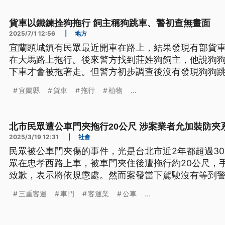
貨車以鐵鍊拴狗拖行 飼主稱狗跳車、警初查無畫面
2025/7/1 12:56
|
地方
宜蘭頭城鎮有民眾最近開車在路上，結果發現有部貨
在大馬路上拖行。後來警方找到莊姓狗飼主，他說狗
下車才會被拖著走。但警方初步調查後沒有發現狗狗
將請宜蘭縣動植物防疫所依據《動物保護法》相關規
宜蘭縣
貨車
拖行
植物
...
北市民眾遭公車門夾拖行20公尺 涉案業者允加裝防夾
2025/3/19 12:31
|
社會
民眾被公車門夾傷的事件，光是台北市近2年都超過30
眾在忠孝西路上車，被車門夾住後遭拖行約20公尺，
致歉，表示將依規懲處。然而案發當下駕駛沒有等到
警方初步認定未涉及肇事逃逸，但未依規定處置最高可
三重客運
車門
客運業
公車
...
示，將視業者後續處理再考慮是否提告。