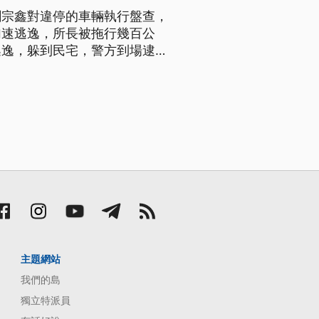
劉宗鑫對違停的車輛執行盤查，
加速逃逸，所長被拖行幾百公
逃逸，躲到民宅，警方到場逮
後依涉犯殺人罪嫌送辦。
主題網站
我們的島
獨立特派員