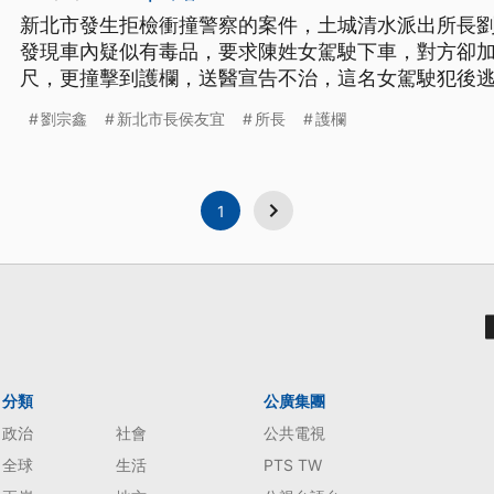
新北市發生拒檢衝撞警察的案件，土城清水派出所長
發現車內疑似有毒品，要求陳姓女駕駛下車，對方卻
尺，更撞擊到護欄，送醫宣告不治，這名女駕駛犯後
捕，還查獲到毒品，後續將追查，她是否有毒駕，訊
劉宗鑫
新北市長侯友宜
所長
護欄
1
分類
公廣集團
政治
社會
公共電視
全球
生活
PTS TW