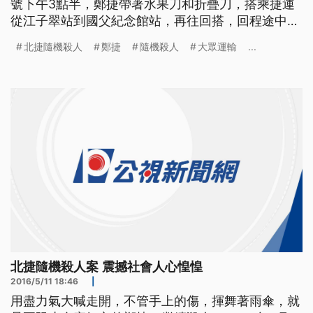
號下午3點半，鄭捷帶著水果刀和折疊刀，搭乘捷運
從江子翠站到國父紀念館站，再往回搭，回程途中利
用龍山寺站往江子翠站4分鐘的車程隨機殺人，捷運
北捷隨機殺人
鄭捷
隨機殺人
大眾運輸
...
車廂瞬間變成人間煉獄。 到站後，鄭捷還在月台上
尋找目標，在眾人圍捕下，才壓制在地，鄭捷無差別
殺人，不只是台北捷運第一起隨機殺人事件，台北市
更首度在
北捷隨機殺人案 震撼社會人心惶惶
2016/5/11 18:46
|
用盡力氣大喊走開，不管手上的傷，揮舞著雨傘，就