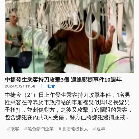
中捷發生乘客持刀攻擊3傷 適逢鄭捷事件10週年
2024/5/21 11:58
|
社會
中捷今（21）日上午發生乘客持刀攻擊事件，1名男
性乘客在停靠於市政府站的車廂裡疑似與1名長髮男
子扭打，並刺傷對方，之後又攻擊其它攔阻的乘客，
包含嫌犯在內共3人受傷，警方已將嫌犯逮捕並戒護
就醫。而今日正是鄭捷北捷隨機殺人事件10週年。
乘客
黑色豪門企業
北捷隨機殺人
週年