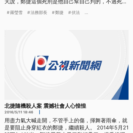
天說，鄭捷這個死刑是他自己幫自己判的，不過死刑
定讞、短短19天就槍決，廢死團體質疑法務部違反程
羅瑩雪
法務部長
鄭捷
伏法
...
序正義。 犯下台北捷運4死22傷殺人案的鄭捷，昨晚
被三槍伏法。伏法前所方依照慣例、提供最後一餐，
但他吃得不多，除了要求喝水外，沒交代其他事項，
伏法前有先施打麻醉
北捷隨機殺人案 震撼社會人心惶惶
2016/5/11 18:46
|
用盡力氣大喊走開，不管手上的傷，揮舞著雨傘，就
是要阻止身穿紅衣的鄭捷，繼續殺人。 2014年5月21