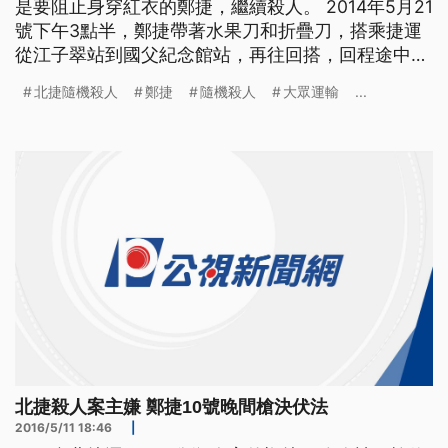
是要阻止身穿紅衣的鄭捷，繼續殺人。 2014年5月21
號下午3點半，鄭捷帶著水果刀和折疊刀，搭乘捷運
從江子翠站到國父紀念館站，再往回搭，回程途中利
用龍山寺站往江子翠站4分鐘的車程隨機殺人，捷運
北捷隨機殺人
鄭捷
隨機殺人
大眾運輸
...
車廂瞬間變成人間煉獄。 到站後，鄭捷還在月台上
尋找目標，在眾人圍捕下，才壓制在地，鄭捷無差別
殺人，不只是台北捷運第一起隨機殺人事件，台北市
更首度在
北捷殺人案主嫌 鄭捷10號晚間槍決伏法
2016/5/11 18:46
|