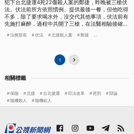
犯下台北捷運4死22傷殺人案的鄭捷，昨晚被三槍伏
法。伏法前所方依照慣例、提供最後一餐，但他吃得
不多，除了要求喝水外，沒交代其他事項，伏法前有
先施打麻醉，過程中共開了三槍，在法醫相驗後確認
死亡，遺體低調運送到桃園市中壢殯儀館。只是上個
法務部長
伏法
北捷殺人案
鄭捷
...
月22號才剛死刑定讞就快速伏法，法務部強調，是因
鄭捷犯下的是兩公約當中、最嚴重罪行，而上午部長
羅瑩雪也出面回應，強調鄭捷罪證明確，讓人別無選
擇、做出這樣的決定。
1
相關標籤
保險
北捷
台北捷運
司法改革
死刑
辯論
隨機殺人
隨機砍人