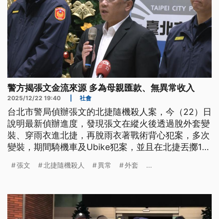
警方揭張文金流來源 多為母親匯款、無異常收入
2025/12/22 19:40
|
社會
台北市警局偵辦張文的北捷隨機殺人案，今（22）日
說明最新偵辦進度，發現張文在縱火後透過脫外套變
裝、穿雨衣進北捷，再脫雨衣著戰術背心犯案，多次
變裝，期間騎機車及Ubike犯案，並且在北捷丟擲17
個煙霧彈和3個汽油彈。至於金流上，大多用來繳房
張文
北捷隨機殺人
異常
外套
...
租，除了母親每季匯錢之外，沒有其他異常金流匯
入。這起重大刑案發生後，至今已經有超過20起的網
路恐嚇貼文，今日北捷又收到炸彈恐嚇，警方全面戒
備。