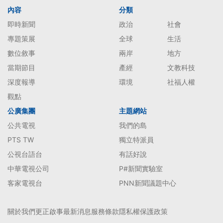
內容
分類
即時新聞
政治
社會
專題策展
全球
生活
數位敘事
兩岸
地方
當期節目
產經
文教科技
深度報導
環境
社福人權
觀點
公廣集團
主題網站
公共電視
我們的島
PTS TW
獨立特派員
公視台語台
有話好說
中華電視公司
P#新聞實驗室
客家電視台
PNN新聞議題中心
關於我們
更正啟事
最新消息
服務條款
隱私權保護政策