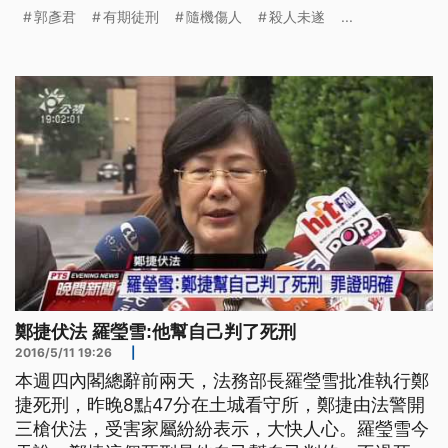
在生日這天) 頭戴安全帽的這名男子，就是去年7月，
郭彥君
有期徒刑
隨機傷人
殺人未遂
...
在台北捷運中山站，持刀隨機傷人的主嫌郭彥君，當
時他從便利商店偷取刀子前往捷運站，趁著下手扶梯
時砍傷4人。去年底、士林地院一審宣判時
鄭捷伏法 羅瑩雪:他幫自己判了死刑
2016/5/11 19:26
|
本週四內閣總辭前兩天，法務部長羅瑩雪批准執行鄭
捷死刑，昨晚8點47分在土城看守所，鄭捷由法警開
三槍伏法，受害家屬紛紛表示，大快人心。羅瑩雪今