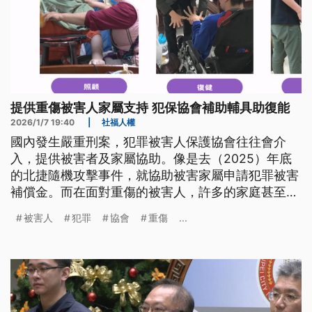
提供重傷被害人家屬支持 犯保協會補助輔具助復能
2026/1/7 19:40
|
社福人權
國內發生嚴重刑案，犯罪被害人保護協會往往會介
入，提供被害者及家屬協助。像是去（2025）年底
的北捷隨機攻擊事件，就協助被害家屬申請犯罪被害
補償金。而在面對重傷的被害人，許多的家庭甚至求
償無門，因此犯保協會除了從旁提供經濟支持，也制
被害人
犯罪
協會
重傷
...
定了計畫補助抽痰機、義肢等20類輔具，以及各項的
復能服務。