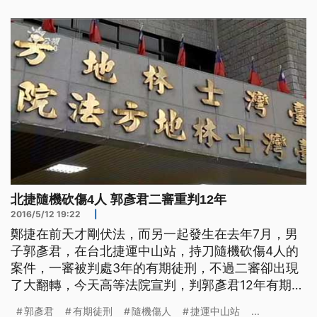
北捷隨機砍傷4人 郭彥君二審重判12年
2016/5/12 19:22
|
鄭捷在前天才剛伏法，而另一起發生在去年7月，男
子郭彥君，在台北捷運中山站，持刀隨機砍傷4人的
案件，一審被判處3年的有期徒刑，不過二審卻出現
了大翻轉，今天高等法院宣判，判郭彥君12年有期徒
刑。 頭戴安全帽的這名男子，就是去年7月，在台北
郭彥君
有期徒刑
隨機傷人
捷運中山站
...