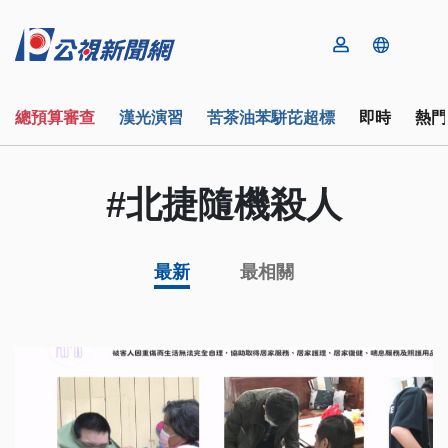
總預算審查
漢光演習
苦茶油苯駢芘超標
即時
熱門
#北捷隨機殺人
最新
最相關