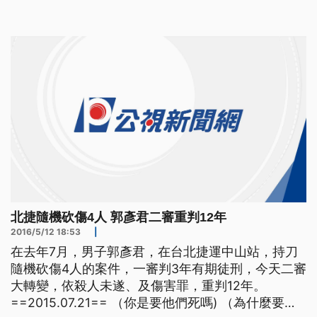
捷運中山站，持刀隨機傷人的主嫌郭彥君，當時他從
便利商店偷取刀子前往捷運站，趁著下手扶梯時砍傷
4人。去年底、士林地院一審宣判時認定，郭彥君沒
有殺人犯意，不是針
北捷隨機砍傷4人 郭彥君二審重判12年
2016/5/12 18:53
|
在去年7月，男子郭彥君，在台北捷運中山站，持刀
隨機砍傷4人的案件，一審判3年有期徒刑，今天二審
大轉變，依殺人未遂、及傷害罪，重判12年。
==2015.07.21== （你是要他們死嗎) （為什麼要選