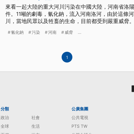
來看一起大陸的重大河川污染在中國大陸，河南省洛
件。11噸的劇毒，氰化鈉，流入河南洛河，由於這條
川，當地民眾以及牲畜的生命，目前都受到嚴重威脅
導指出，在河南省，有11噸氰化鈉流入，黃河支流，洛河。 目前，中共當
氰化鈉
污染
河南
威脅
...
出動員大批部隊，在總長達四公里的污染河域，架起
大。這起事故，起因於一
1
分類
公廣集團
政治
社會
公共電視
全球
生活
PTS TW