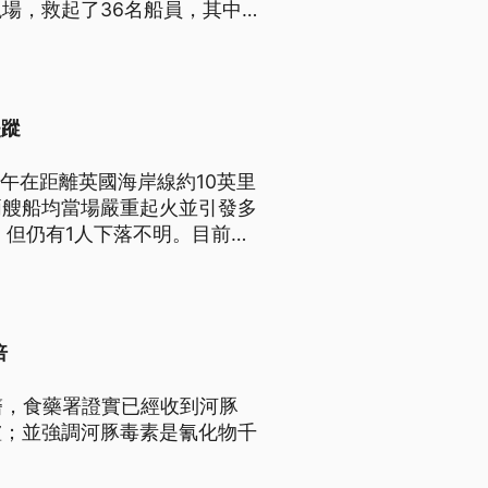
場，救起了36名船員，其中1
多吉少。
失蹤
午在距離英國海岸線約10英里
兩艘船均當場嚴重起火並引發多
，但仍有1人下落不明。目前仍
發原因也還在調查當中。
倍
醫，食藥署證實已經收到河豚
爐；並強調河豚毒素是氰化物千