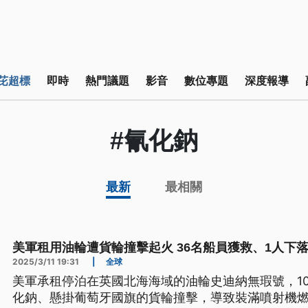
芘超標
即時
熱門議題
影音
數位專題
深度報導
#氰化鈉
最新
最相關
美軍租用油輪遭貨輪撞擊起火 36名船員獲救、1人下
2025/3/11 19:31
|
全球
美軍承租停泊在英國北海海域的油輪史迪納無瑕號，1
化鈉、懸掛葡萄牙國旗的貨輪撞擊，導致裝滿噴射機