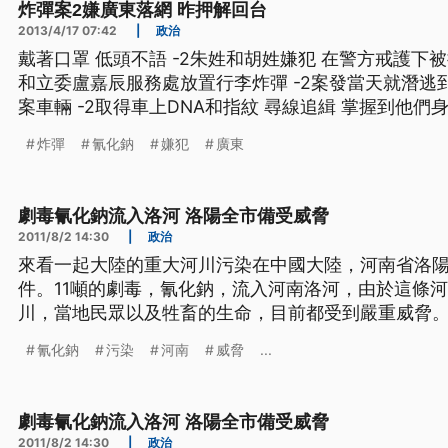
炸彈案2嫌廣東落網 昨押解回台
2013/4/17 07:42
|
政治
戴著口罩 低頭不語 -2朱姓和胡姓嫌犯 在警方戒護下被
和立委盧嘉辰服務處放置行李炸彈 -2案發當天就潛逃
案車輛 -2取得車上DNA和指紋 尋線追緝 掌握到他們
東逮到人 ==警政署長 王卓鈞== （放炸彈）在高鐵的是朱姓男子 -2（胡姓男子的犯
炸彈
氰化鈉
嫌犯
廣東
行是什麼） 有開車 還有製造(炸彈)
劇毒氰化鈉流入洛河 洛陽全市備受威脅
2011/8/2 14:30
|
政治
來看一起大陸的重大河川污染在中國大陸，河南省洛
件。11噸的劇毒，氰化鈉，流入河南洛河，由於這條
川，當地民眾以及牲畜的生命，目前都受到嚴重威脅
導指出，在河南省，有11噸氰化鈉流入，黃河支流，洛河。 目前，中共當
氰化鈉
污染
河南
威脅
...
出動員大批部隊，在總長達四公里的污染河域，架起
大。這起事故，起因於一
劇毒氰化鈉流入洛河 洛陽全市備受威脅
2011/8/2 14:30
|
政治