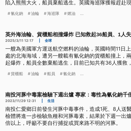
陷入熊熊大火，船員棄船逃生。英國海巡隊獲報趕赴現
人重傷送醫，不幸的是貨輪1名船員下落不明，恐怕凶
氰化鈉
油輪
海巡隊
燃油
...
英外海油輪、貨櫃船相撞爆炸 已知救起36船員、1人
2025/3/11 12:17
|
全球
一艘為美國軍方運送航空燃料的油輪，英國時間11日上
處的北海海域，遭另一艘載有氰化鈉的貨櫃船撞上，
起爆炸，船員全數棄船逃生，目前已知共有36人獲救
無法確定貨櫃船上裝載的氰化物是否已流入海中，事
貨櫃船
油輪
船員
氰化鈉
...
南投河豚中毒案檢驗下週出爐 專家：毒性為氰化鈉千
2023/11/29 12:31
|
生活
南投仁愛鄉日前發生河豚中毒事件，造成1死、8人送
檢體將進一步檢驗魚種和河豚毒素，結果於下週一出
倍以上，呼籲不要自行捕捉或買來路不明的河豚。