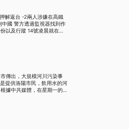
押解返台 -2兩人涉嫌在高鐵
到中國 警方透過監視器找到作
身份以及行蹤 14號凌晨就在廣
陽市傳出，大規模河川污染事
河是提供洛陽市民，飲用水的河
。根據中共媒體，在星期一的報
局，已經
兩道截河霸，以防止污染繼續擴