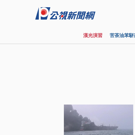
漢光演習
苦茶油苯駢