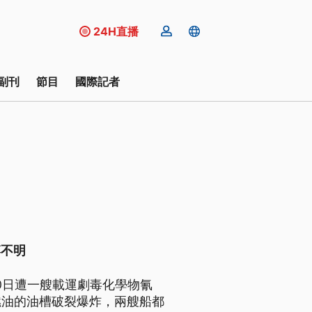
24H直播
副刊
節目
國際記者
落不明
0日遭一艘載運劇毒化學物氰
燃油的油槽破裂爆炸，兩艘船都