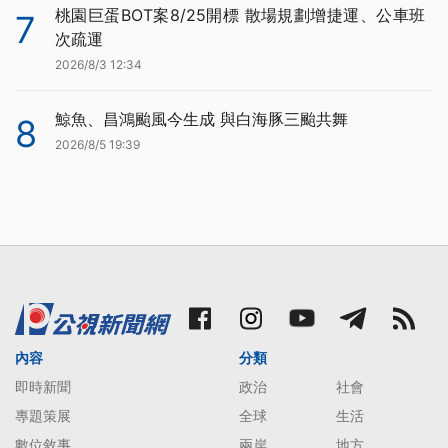
桃園巨蛋BOT案8/25開標 散場規劃增捷運、公車班
7
次疏運
2026/8/3 12:34
鯨魚、昌鴻颱風今生成 與白海豚三颱共舞
8
2026/8/5 19:39
內容
分類
即時新聞
政治
社會
專題策展
全球
生活
數位敘事
兩岸
地方