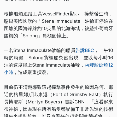
根據船舶追蹤工具VesselFinder顯示，撞擊發生時，
懸掛美國國旗的「Stena Immaculate」油輪正停泊在
距離英國海岸線約10英里的北海海域，被懸掛葡萄牙
國旗的「Solong」貨櫃船撞上。
一名Stena Immaculate油輪的船員
告訴BBC
，上午10
時的時候，Solong貨櫃船突然出現，並以每小時16
浬的速度撞上Stena Immaculate油輪，
兩艘船延燒12
小時
，造成嚴重損毀。
目前仍不清楚導致這起撞擊事件發生的原因為何。鄰
近的格里姆斯比東港（Port of Grimsby East）執行
長博耶斯（Martyn Boyers）告訴CNN，「這看起來
很神祕，因為現在所有船隻都配備了非常先進的技術
設備來規劃航線，以及查看任何須避開的障礙物。」