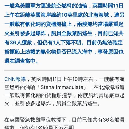
一艘為美國軍方運送航空燃料的油輪，英國時間11日
上午在距離英國海岸線約10英里處的北海海域，遭另
一艘載有氰化鈉的貨櫃船撞上，兩艘船均當場嚴重起
火並引發多起爆炸，船員全數棄船逃生，目前已知共
有36人獲救，但仍有1人下落不明。目前仍無法確定
貨櫃船上裝載的氰化物是否已流入海中，事發原因也
還在調查當中。
CNN報導
，英國時間11日上午10時左右，一艘載有航
空燃料的油輪「Stena Immaculate」，在北海海域遭
一艘載有氰化鈉的貨櫃船撞擊，兩艘船均當場嚴重起
火，並引發多起爆炸，船員全數棄船逃生。
在英國緊急救難單位救援下，目前已知共有36名船員
獲救，但仍有1名船員下落不明。