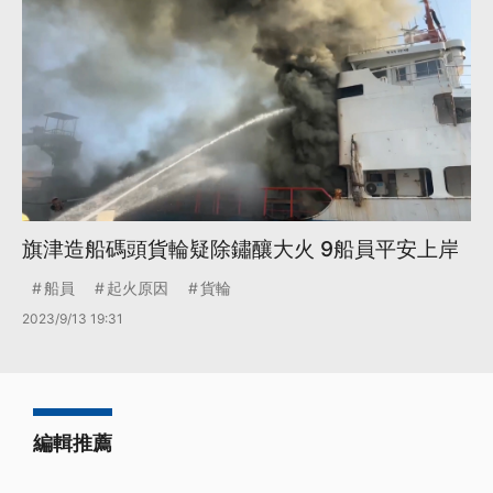
旗津造船碼頭貨輪疑除鏽釀大火 9船員平安上岸
船員
起火原因
貨輪
2023/9/13 19:31
編輯推薦