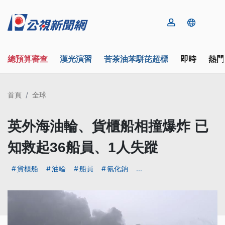
總預算審查
漢光演習
苦茶油苯駢芘超標
即時
熱門
首頁
全球
英外海油輪、貨櫃船相撞爆炸 已
知救起36船員、1人失蹤
貨櫃船
油輪
船員
氰化鈉
...