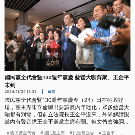
國民黨全代會暨130週年黨慶 藍營大咖齊聚、王金平
未到
2024/11/24 12:31
|
政治
國民黨全代會暨130週年黨慶今（24）日在桃園登
場，黨主席朱立倫喊出要讓黨內年輕化，眾多藍營大
咖都有到場，但前立法院長王金平沒來，外界解讀跟
黨內有聲音拱王金平選黨主席有關。但文傳會強調都
有邀請。另外藍委提案修《地方制度法》，直轄市無
國民黨全代會
國民黨主席
民進黨立委
王金平
...