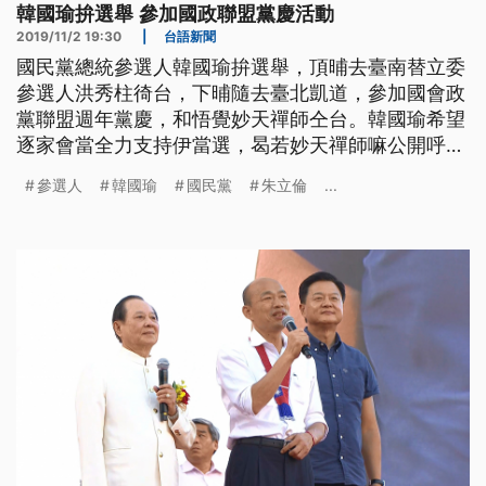
韓國瑜拚選舉 參加國政聯盟黨慶活動
2019/11/2 19:30
|
台語新聞
國民黨總統參選人韓國瑜拚選舉，頂晡去臺南替立委
參選人洪秀柱徛台，下晡隨去臺北凱道，參加國會政
黨聯盟週年黨慶，和悟覺妙天禪師仝台。韓國瑜希望
逐家會當全力支持伊當選，曷若妙天禪師嘛公開呼籲
黨員愛伨韓國瑜。 國民黨總統參選人韓國瑜現身，
參選人
韓國瑜
國民黨
朱立倫
...
歡呼聲四起，國會政黨聯盟創黨週年慶，雖然政黨不
同，韓國瑜仍到場祝賀，也砲打民進黨貪汙腐敗、派
系分贓犯錯還要硬凹，只會在選舉時搞抹黑。 ==國
民黨總統參選人 韓國瑜==