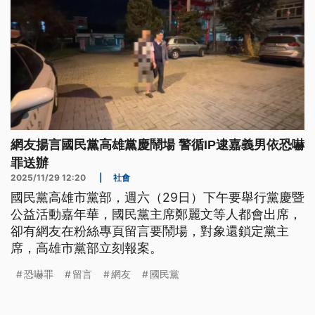
網友揚言國民黨高雄黨慶鬧場 警循IP逮嘉義男依恐嚇
罪送辦
2025/11/29 12:20
|
社會
國民黨高雄市黨部，週六（29日）下午要舉行黨慶暨
公益活動嘉年華，國民黨主席鄭麗文等人都會出席，
卻有網友在粉絲專頁留言要鬧場，對象還鎖定黨主
席，高雄市黨部立刻報案。
恐嚇罪
留言
網友
國民黨