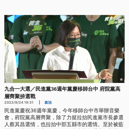
論人口數都要設3位副市長，被質疑是要幫李四川參
選新北市長解套。民進黨立委批評，修法要通盤考
量，不要因人設事。
九合一大選／民進黨36週年黨慶移師台中 府院黨高
層齊聚拚選戰
2022/9/24 19:31
|
政治
民進黨慶祝36週年黨慶，今年移師台中市舉辦音樂
會，府院黨高層齊聚，除了力挺拉抬民進黨市長參選
人蔡其昌選情，也拉抬中部五縣市的選情。至於被藍