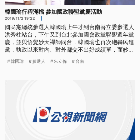
韓國瑜行程滿檔 參加國政聯盟黨慶活動
2019/11/2 19:22
|
國民黨總統參選人韓國瑜上午才到台南替立委參選人
洪秀柱站台，下午又到台北參加國會政黨聯盟週年黨
慶，並與悟覺妙天禪師同台，韓國瑜也再次砲轟民進
黨，執政以來對內、對外都交不出好成績單，而妙天
也公開呼籲黨員，要大家支持韓國瑜。 國民黨總統
韓國瑜
參選人
朱立倫
台南
參選人韓國瑜現身，歡呼聲四起，國會政黨聯盟創黨
週年慶，雖然政黨不同，韓國瑜仍到場祝賀，也砲打
民進黨貪汙腐敗、派系分贓犯錯還要硬凹，只會在選
舉時搞抹黑。 韓國瑜說：「(對外