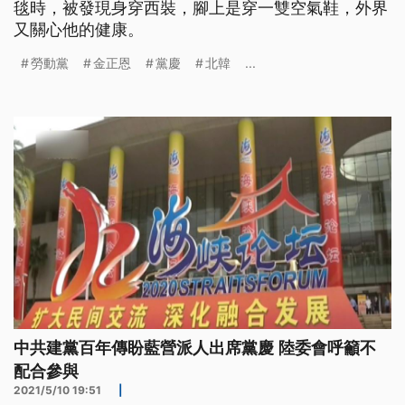
毯時，被發現身穿西裝，腳上是穿一雙空氣鞋，外界
又關心他的健康。
勞動黨
金正恩
黨慶
北韓
...
中共建黨百年傳盼藍營派人出席黨慶 陸委會呼籲不
配合參與
2021/5/10 19:51
|