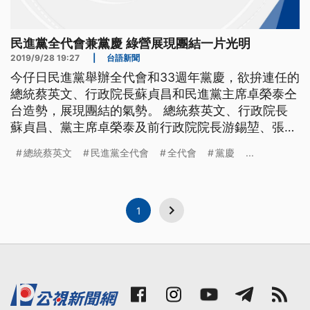
民進黨全代會兼黨慶 綠營展現團結一片光明
2019/9/28 19:27
|
台語新聞
今仔日民進黨舉辦全代會和33週年黨慶，欲拚連任的
總統蔡英文、行政院長蘇貞昌和民進黨主席卓榮泰仝
台造勢，展現團結的氣勢。 總統蔡英文、行政院長
蘇貞昌、黨主席卓榮泰及前行政院院長游錫堃、張俊
雄等創黨大老、在台上排排站，並切下33歲生日蛋
總統蔡英文
民進黨全代會
全代會
黨慶
...
糕，民進黨28號回到創黨地點圓山大飯店，舉辦全國
黨代表大會。而總統蔡英文也以提名人身分發表談
話。 ==總統 蔡英文== 面對即將到來的大選 我知道
有些人樂觀以對 有信
1