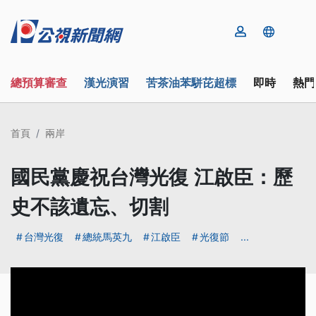
總預算審查
漢光演習
苦茶油苯駢芘超標
即時
熱門
首頁
兩岸
國民黨慶祝台灣光復 江啟臣：歷
史不該遺忘、切割
台灣光復
總統馬英九
江啟臣
光復節
...