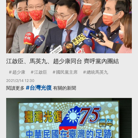
江啟臣、馬英九、趙少康同台 齊呼黨內團結
趙少康
江啟臣
國民黨主席
總統馬英九
2021/2/14 12:30
#台灣光復
閱讀更多
有關的新聞