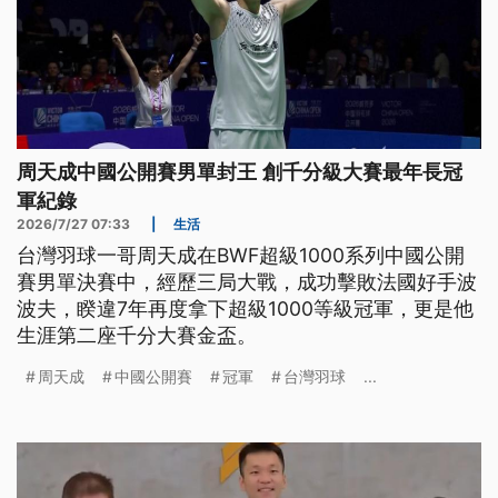
周天成中國公開賽男單封王 創千分級大賽最年長冠
軍紀錄
2026/7/27 07:33
|
生活
台灣羽球一哥周天成在BWF超級1000系列中國公開
賽男單決賽中，經歷三局大戰，成功擊敗法國好手波
波夫，睽違7年再度拿下超級1000等級冠軍，更是他
生涯第二座千分大賽金盃。
周天成
中國公開賽
冠軍
台灣羽球
...