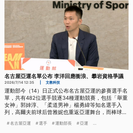
名古屋亞運名單公布 李洋回應衝浪、攀岩資格爭議
2026/7/14 12:35
|
文教科技
運動部今（14）日正式公布名古屋亞運的參賽選手名
單，共有482位選手競逐34種運動競賽，包括「舉重
女神」郭婞淳、「柔道男神」楊勇緯等知名選手入
列，高爾夫前球后曾雅妮也重返亞運舞台，而棒球也
徵召徐若熙、古林睿煬等旅外強投，力求佳績。
名古屋亞運
選手
運動部長
亞運
...