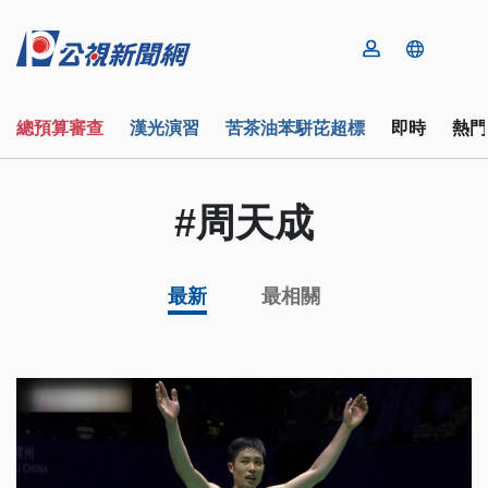
總預算審查
漢光演習
苦茶油苯駢芘超標
即時
熱門
#周天成
最新
最相關