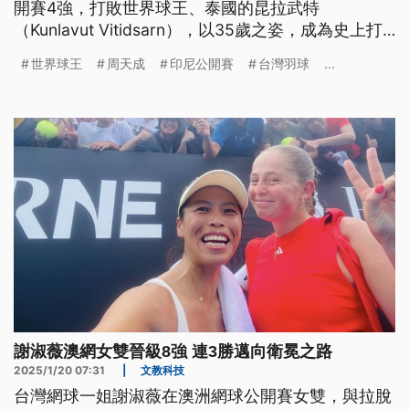
開賽4強，打敗世界球王、泰國的昆拉武特
（Kunlavut Vitidsarn），以35歲之姿，成為史上打
進1000等級男單冠軍戰最年長的選手，今日將對決
世界球王
周天成
印尼公開賽
台灣羽球
...
丹麥名將安東森（Anders Antonsen），力拚他生涯
第2座印尼公開賽冠軍。
謝淑薇澳網女雙晉級8強 連3勝邁向衛冕之路
2025/1/20 07:31
|
文教科技
台灣網球一姐謝淑薇在澳洲網球公開賽女雙，與拉脫