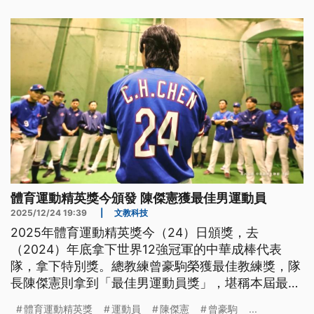
體育運動精英獎今頒發 陳傑憲獲最佳男運動員
2025/12/24 19:39
|
文教科技
2025年體育運動精英獎今（24）日頒獎，去
（2024）年底拿下世界12強冠軍的中華成棒代表
隊，拿下特別獎。總教練曾豪駒榮獲最佳教練獎，隊
長陳傑憲則拿到「最佳男運動員獎」，堪稱本屆最大
贏家。
體育運動精英獎
運動員
陳傑憲
曾豪駒
...