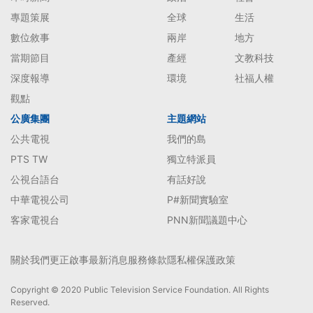
專題策展
全球
生活
數位敘事
兩岸
地方
當期節目
產經
文教科技
深度報導
環境
社福人權
觀點
公廣集團
主題網站
公共電視
我們的島
PTS TW
獨立特派員
公視台語台
有話好說
中華電視公司
P#新聞實驗室
客家電視台
PNN新聞議題中心
關於我們
更正啟事
最新消息
服務條款
隱私權保護政策
Copyright © 2020 Public Television Service Foundation. All Rights
Reserved.