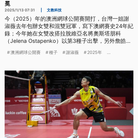
冕
2025/1/13 07:31
|
文教科技
今（2025）年的澳洲網球公開賽開打，台灣一姐謝
淑薇去年包辦女雙和混雙冠軍，寫下澳網賽史24年紀
錄；今年她在女雙改搭拉脫維亞名將奧斯塔朋科
（Jelena Ostapenko）以第3種子出擊，另外詹皓晴
以第5種子出賽，還有吳芳嫻與曹家宜，共有4位台灣
澳洲網球公開賽
種子
謝淑薇
2025年
...
女將出戰。來看我們為您整理的體育週報。