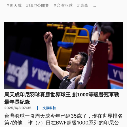
球員紀錄。
周天成
印尼公開賽
台灣羽球
東森
...
周天成印尼羽球賽勝世界球王 創1000等級晉冠軍戰
最年長紀錄
2025/6/8 07:35
|
文教科技
台灣羽球一哥周天成今年已經35歲了，現在世界排名
第7的他，昨（7）日在BWF超級1000系列的印尼公