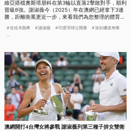
維亞搭檔奧斯塔朋科在第3輪以直落2擊敗對手，順利
晉級8強。謝淑薇今（2025）年在澳網已經拿下3連
勝，距離衛冕更近一步，來看我們為您整理的體育週
報。
佐佐木朗希
謝淑薇
印度羽球公開賽
洛杉磯道奇隊
...
澳網開打4台灣女將參戰 謝淑薇列第三種子拚女雙衛