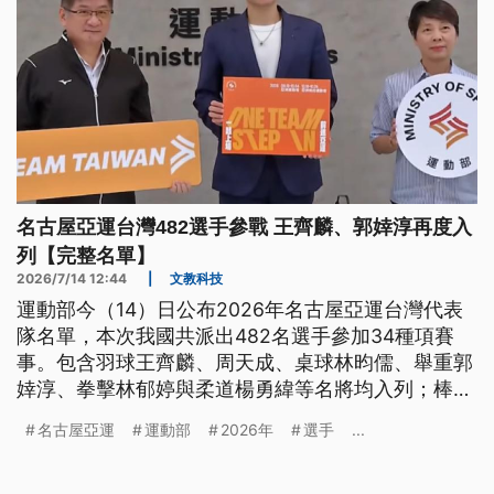
名古屋亞運台灣482選手參戰 王齊麟、郭婞淳再度入
列【完整名單】
2026/7/14 12:44
|
文教科技
運動部今（14）日公布2026年名古屋亞運台灣代表
隊名單，本次我國共派出482名選手參加34種項賽
事。包含羽球王齊麟、周天成、桌球林昀儒、舉重郭
婞淳、拳擊林郁婷與柔道楊勇緯等名將均入列；棒球
則納入鄭宗哲、徐若熙、古林睿煬等多名旅外選手，
名古屋亞運
運動部
2026年
選手
...
不過能否順利出賽仍待棒協與球團進行溝通。