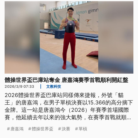
體操世界盃巴庫站奪金 唐嘉鴻賽季首戰順利開紅盤
2026/3/9 07:33
|
文教科技
2026體操世界盃巴庫站同樣傳來捷報，外號「貓
王」的唐嘉鴻，在男子單槓決賽以15.366的高分摘下
金牌。這一站是唐嘉鴻今（2026）年賽季首場國際
賽，他延續去年以來的強大氣勢，在賽季首戰就順利
開出紅盤、奪得金牌，展現出極佳的競技狀態。
唐嘉鴻
體操世界盃
決賽
單槓