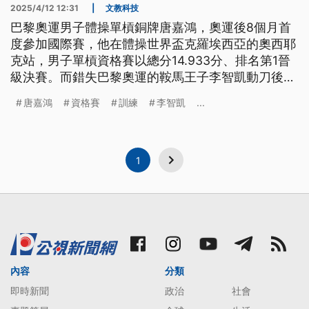
2025/4/12 12:31
|
文教科技
巴黎奧運男子體操單槓銅牌唐嘉鴻，奧運後8個月首
度參加國際賽，他在體操世界盃克羅埃西亞的奧西耶
克站，男子單槓資格賽以總分14.933分、排名第1晉
級決賽。而錯失巴黎奧運的鞍馬王子李智凱動刀後調
整近1年，將在5月復出重返世界挑戰賽。
唐嘉鴻
資格賽
訓練
李智凱
...
1
內容
分類
即時新聞
政治
社會