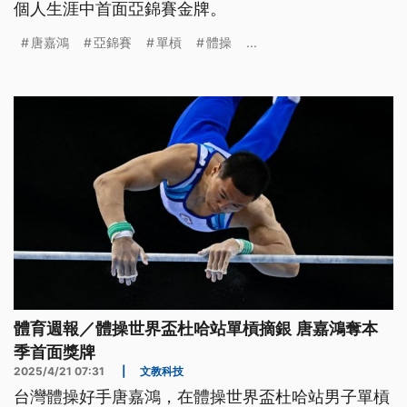
個人生涯中首面亞錦賽金牌。
唐嘉鴻
亞錦賽
單槓
體操
...
體育週報／體操世界盃杜哈站單槓摘銀 唐嘉鴻奪本
季首面獎牌
2025/4/21 07:31
|
文教科技
台灣體操好手唐嘉鴻，在體操世界盃杜哈站男子單槓