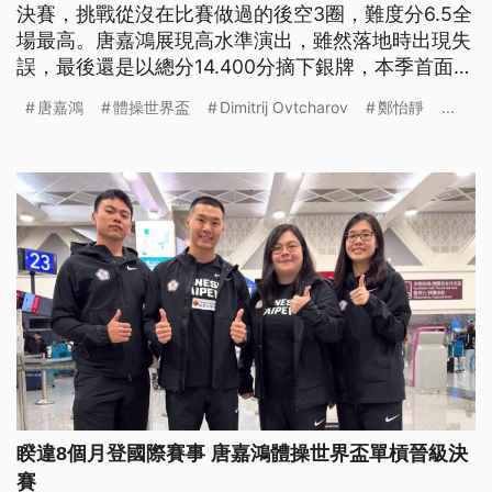
決賽，挑戰從沒在比賽做過的後空3圈，難度分6.5全
場最高。唐嘉鴻展現高水準演出，雖然落地時出現失
誤，最後還是以總分14.400分摘下銀牌，本季首面獎
牌到手。來看我們為您整理的體育週報。
唐嘉鴻
體操世界盃
Dimitrij Ovtcharov
鄭怡靜
...
睽違8個月登國際賽事 唐嘉鴻體操世界盃單槓晉級決
賽