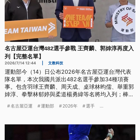
名古屋亞運台灣482選手參戰 王齊麟、郭婞淳再度入
列【完整名單】
2026/7/14 12:44
|
文教科技
運動部今（14）日公布2026年名古屋亞運台灣代表
隊名單，本次我國共派出482名選手參加34種項賽
事。包含羽球王齊麟、周天成、桌球林昀儒、舉重郭
婞淳、拳擊林郁婷與柔道楊勇緯等名將均入列；棒球
則納入鄭宗哲、徐若熙、古林睿煬等多名旅外選手，
名古屋亞運
運動部
2026年
選手
...
不過能否順利出賽仍待棒協與球團進行溝通。