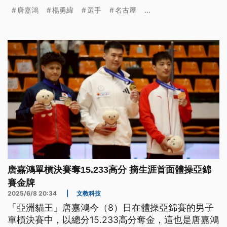
步。杭亞柔道金牌楊勇緯，則以身體健康來迎接比賽
唐嘉鴻
楊勇緯
選手
名古屋
...
做為目標。
唐嘉鴻單槓決賽奪15.233高分 摘生涯首面體操亞錦
賽金牌
2025/6/8 20:34
|
文教科技
「亞洲貓王」唐嘉鴻今（8）日在體操亞錦賽的男子
單槓決賽中，以總分15.233高分奪金，這也是唐嘉鴻