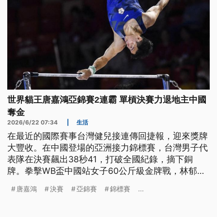
世界貓王唐嘉鴻亞錦賽2連霸 單槓決賽力退地主中國
奪金
2026/6/22 07:34
|
生活
在最近的國際賽事台灣健兒接連傳回捷報，迎來獎牌
大豐收。在中國登場的亞洲接力錦標賽，台灣男子代
表隊在決賽飆出38秒41，打破全國紀錄，摘下銅
牌。拳擊WB盃中國站女子60公斤級金牌戰，林郁婷
收穫一面寶貴的銀牌；另外2026亞洲體操錦標賽，
唐嘉鴻
決賽
亞錦賽
錦標賽
...
台灣也進帳1金2銅。