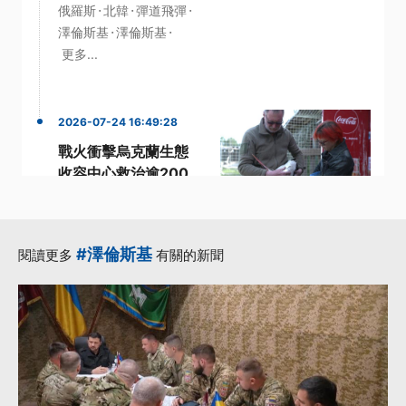
·
·
·
俄羅斯
北韓
彈道飛彈
·
·
澤倫斯基
澤倫斯基
更多...
2026-07-24 16:49:28
戰火衝擊烏克蘭生態
收容中心救治逾200
受傷鳥類
·
·
·
受傷
戰火
收容
烏克蘭
·
·
野生動物
更多...
#澤倫斯基
閱讀更多
有關的新聞