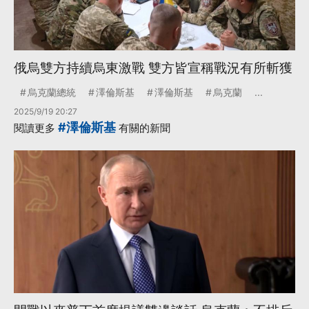
俄烏雙方持續烏東激戰 雙方皆宣稱戰況有所斬獲
烏克蘭總統
澤倫斯基
澤倫斯基
烏克蘭
...
2025/9/19 20:27
#澤倫斯基
閱讀更多
有關的新聞