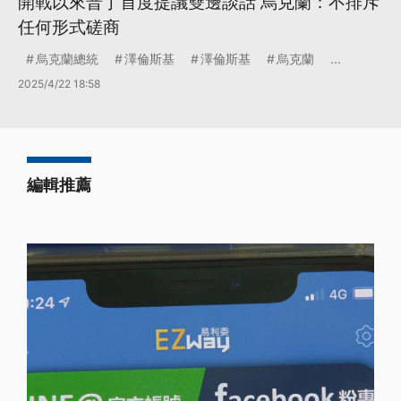
開戰以來普丁首度提議雙邊談話 烏克蘭：不排斥
任何形式磋商
烏克蘭總統
澤倫斯基
澤倫斯基
烏克蘭
...
2025/4/22 18:58
編輯推薦