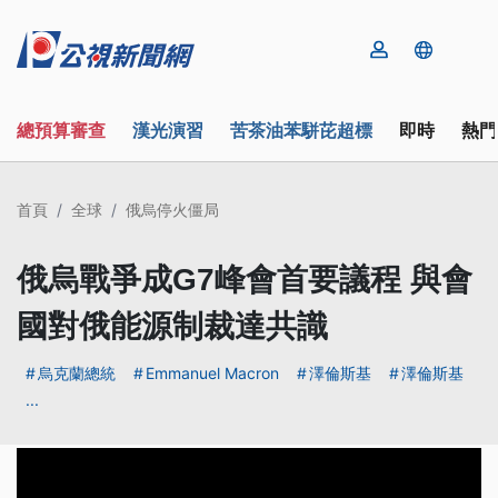
總預算審查
漢光演習
苦茶油苯駢芘超標
即時
熱門
首頁
全球
俄烏停火僵局
俄烏戰爭成G7峰會首要議程 與會
國對俄能源制裁達共識
烏克蘭總統
Emmanuel Macron
澤倫斯基
澤倫斯基
...