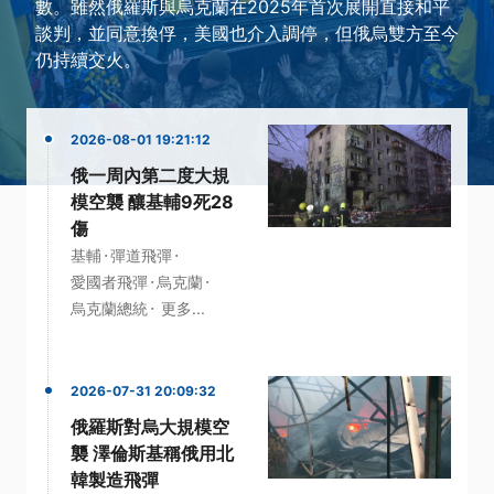
數。雖然俄羅斯與烏克蘭在2025年首次展開直接和平
談判，並同意換俘，美國也介入調停，但俄烏雙方至今
仍持續交火。
2026-08-01 19:21:12
俄一周內第二度大規
模空襲 釀基輔9死28
傷
·
·
基輔
彈道飛彈
·
·
愛國者飛彈
烏克蘭
·
烏克蘭總統
更多...
2026-07-31 20:09:32
俄羅斯對烏大規模空
襲 澤倫斯基稱俄用北
韓製造飛彈