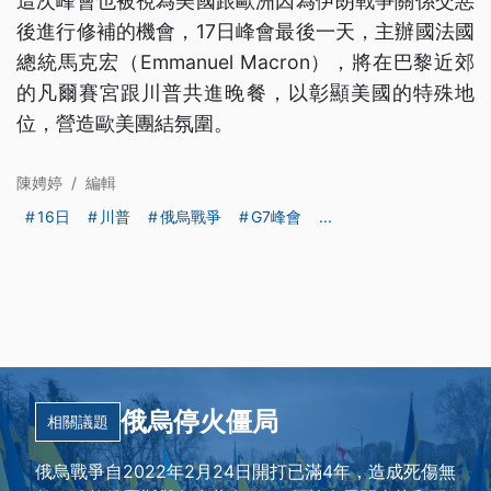
這次峰會也被視為美國跟歐洲因為伊朗戰爭關係交惡
後進行修補的機會，17日峰會最後一天，主辦國法國
總統馬克宏（Emmanuel Macron），將在巴黎近郊
的凡爾賽宮跟川普共進晚餐，以彰顯美國的特殊地
位，營造歐美團結氛圍。
陳娉婷
/
編輯
16日
川普
俄烏戰爭
G7峰會
...
俄烏停火僵局
相關議題
俄烏戰爭自2022年2月24日開打已滿4年，造成死傷無