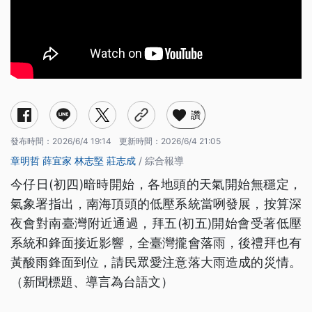
讚
發布時間：
2026/6/4 19:14
更新時間：
2026/6/4 21:05
章明哲
薛宜家
林志堅
莊志成
/ 綜合報導
今仔日(初四)暗時開始，各地頭的天氣開始無穩定，
氣象署指出，南海頂頭的低壓系統當咧發展，按算深
夜會對南臺灣附近通過，拜五(初五)開始會受著低壓
系統和鋒面接近影響，全臺灣攏會落雨，後禮拜也有
黃酸雨鋒面到位，請民眾愛注意落大雨造成的災情。
（新聞標題、導言為台語文）