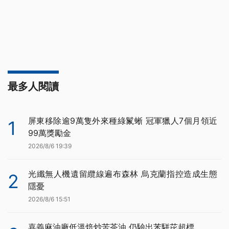
最多人閱讀
屏東移除逾9萬隻外來種綠鬣蜥 冠軍獵人7個月領近
1
99萬獎勵金
2026/8/6 19:39
光纖無人機遺留纜線遍布森林 烏克蘭指控造成生態
2
隱憂
2026/8/6 15:51
嘉義麻油廠低溫焙炒苦茶油 仍驗出苯駢芘超標