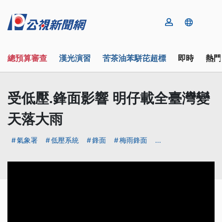
總預算審查
漢光演習
苦茶油苯駢芘超標
即時
熱門
受低壓.鋒面影響 明仔載全臺灣變
天落大雨
氣象署
低壓系統
鋒面
梅雨鋒面
...