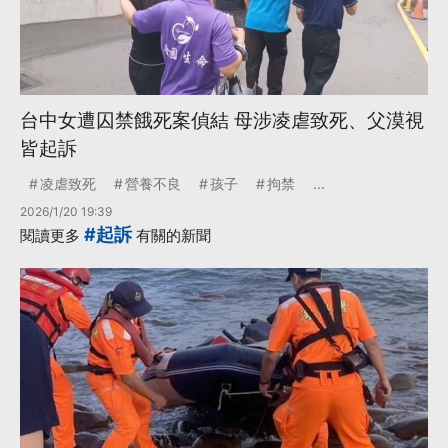
台中女遭囚禁餓死案偵結 母涉凌虐致死、父漠視
皆起訴
凌虐致死
營養不良
孩子
拘禁
...
2026/1/20 19:39
#起訴
閱讀更多
有關的新聞