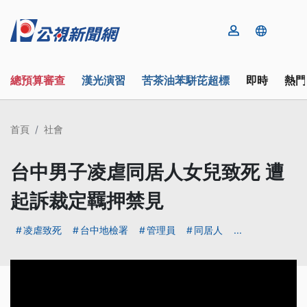
總預算審查
漢光演習
苦茶油苯駢芘超標
即時
熱門
首頁
社會
台中男子凌虐同居人女兒致死 遭
起訴裁定羈押禁見
凌虐致死
台中地檢署
管理員
同居人
...