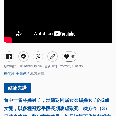
讚
發布時間：
2026/6/3 19:39
更新時間：
2026/6/3 20:35
楊旻峰
王龍韜
/ 地方報導
台中一名林姓男子，涉嫌對同居女友楊姓女子的2歲
女兒，以多種殘忍手段長期凌虐致死，檢方今（3）