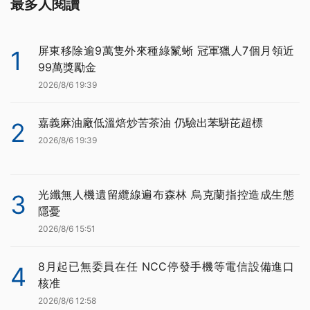
最多人閱讀
屏東移除逾9萬隻外來種綠鬣蜥 冠軍獵人7個月領近
1
99萬獎勵金
2026/8/6 19:39
嘉義麻油廠低溫焙炒苦茶油 仍驗出苯駢芘超標
2
2026/8/6 19:39
光纖無人機遺留纜線遍布森林 烏克蘭指控造成生態
3
隱憂
2026/8/6 15:51
8月起已無委員在任 NCC停發手機等電信設備進口
4
核准
2026/8/6 12:58