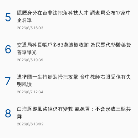
隱匿身分在台非法挖角科技人才 調查局公布17家中
5
企名單
2026/8/5 16:03
交通局科長帳戶多63萬遭疑收賄 為民眾代墊醫藥費
6
善舉曝光
2026/8/5 19:39
遭準國一生持斷裂掃把攻擊 台中教師右眼受傷有失
7
明風險
2026/8/7 12:34
白海豚颱風路徑仍有變數 氣象署：不會形成三颱共
8
舞
2026/8/6 13:02