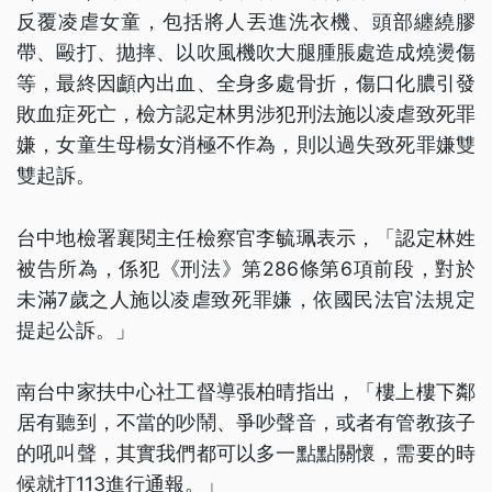
反覆凌虐女童，包括將人丟進洗衣機、頭部纏繞膠
帶、毆打、拋摔、以吹風機吹大腿腫脹處造成燒燙傷
等，最終因顱內出血、全身多處骨折，傷口化膿引發
敗血症死亡，檢方認定林男涉犯刑法施以凌虐致死罪
嫌，女童生母楊女消極不作為，則以過失致死罪嫌雙
雙起訴。
台中地檢署襄閱主任檢察官李毓珮表示，「認定林姓
被告所為，係犯《刑法》第286條第6項前段，對於
未滿7歲之人施以凌虐致死罪嫌，依國民法官法規定
提起公訴。」
南台中家扶中心社工督導張柏晴指出，「樓上樓下鄰
居有聽到，不當的吵鬧、爭吵聲音，或者有管教孩子
的吼叫聲，其實我們都可以多一點點關懷，需要的時
候就打113進行通報。」