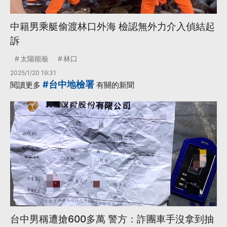
中籍男乘艇偷渡林口外海 檢認無外力介入偵結起
訴
太陽能板
林口
2025/1/20 19:31
#台中地檢署
閱讀更多
有關的新聞
台中男稱遭搶600多萬 警方：詐團車手沒拿到抽