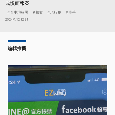
成憤而報案
台中地檢署
報案
現行犯
車手
2024/1/12 12:31
編輯推薦