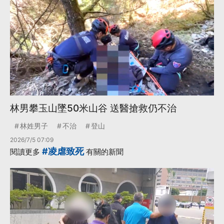
林男攀玉山墜50米山谷 送醫搶救仍不治
林姓男子
不治
登山
2026/7/5 07:09
#凌虐致死
閱讀更多
有關的新聞