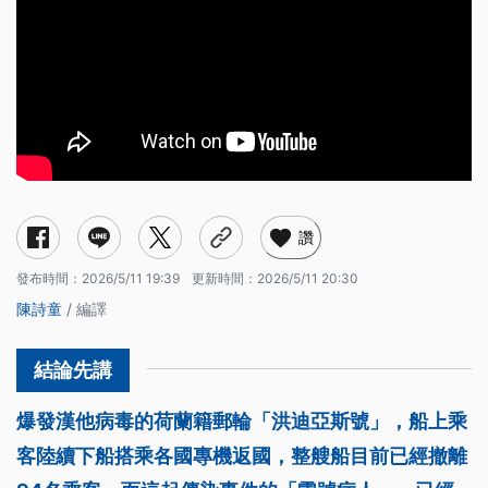
讚
發布時間：
2026/5/11 19:39
更新時間：
2026/5/11 20:30
陳詩童
/ 編譯
爆發漢他病毒的荷蘭籍郵輪「洪迪亞斯號」，船上乘
客陸續下船搭乘各國專機返國，整艘船目前已經撤離