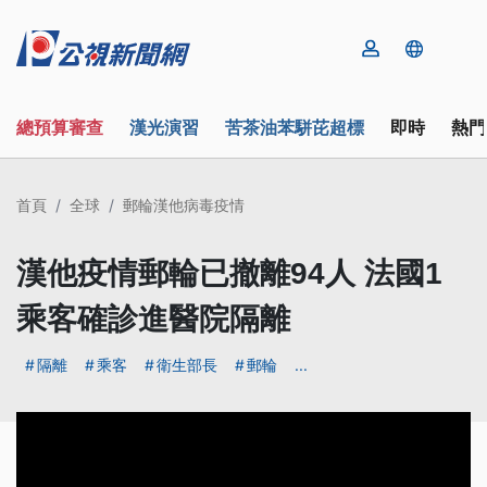
總預算審查
漢光演習
苦茶油苯駢芘超標
即時
熱門
首頁
全球
郵輪漢他病毒疫情
漢他疫情郵輪已撤離94人 法國1
乘客確診進醫院隔離
隔離
乘客
衛生部長
郵輪
...