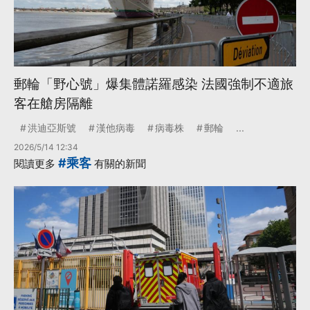
郵輪「野心號」爆集體諾羅感染 法國強制不適旅
客在艙房隔離
洪迪亞斯號
漢他病毒
病毒株
郵輪
...
2026/5/14 12:34
#乘客
閱讀更多
有關的新聞