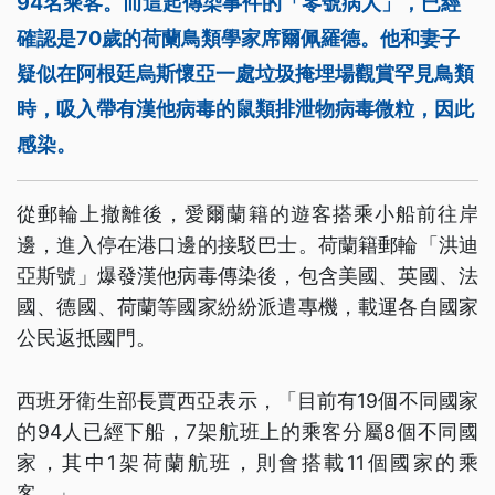
94名乘客。而這起傳染事件的「零號病人」，已經
確認是70歲的荷蘭鳥類學家席爾佩羅德。他和妻子
疑似在阿根廷烏斯懷亞一處垃圾掩埋場觀賞罕見鳥類
時，吸入帶有漢他病毒的鼠類排泄物病毒微粒，因此
感染。
從郵輪上撤離後，愛爾蘭籍的遊客搭乘小船前往岸
邊，進入停在港口邊的接駁巴士。荷蘭籍郵輪「洪迪
亞斯號」爆發漢他病毒傳染後，包含美國、英國、法
國、德國、荷蘭等國家紛紛派遣專機，載運各自國家
公民返抵國門。
西班牙衛生部長賈西亞表示，「目前有19個不同國家
的94人已經下船，7架航班上的乘客分屬8個不同國
家，其中1架荷蘭航班，則會搭載11個國家的乘
客。」