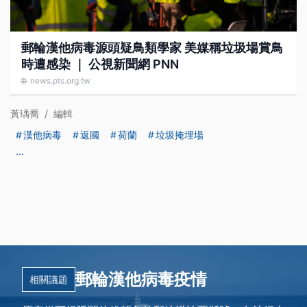
郵輪漢他病毒源頭疑鳥類學家 美媒稱垃圾場賞鳥
時遭感染 ｜ 公視新聞網 PNN
🌐
news.pts.org.tw
黃瑀喬
/
編輯
漢他病毒
返國
荷蘭
垃圾掩埋場
...
郵輪漢他病毒疫情
相關議題