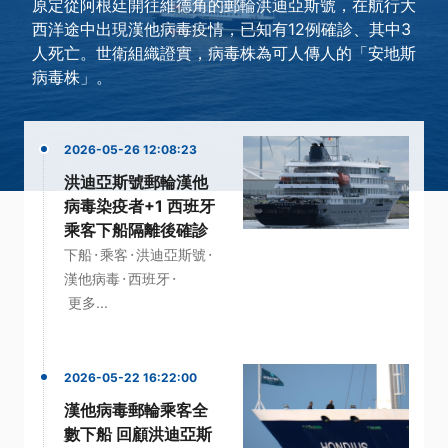
原定從阿根廷開往維德角的郵輪洪迪亞斯號，在航行大
西洋途中出現漢他病毒疫情，已知有12例確診、其中3
人死亡。世衛組織證實，病毒株為可人傳人的「安地斯
病毒株」。
2026-05-26 12:08:23
洪迪亞斯號郵輪漢他
病毒染疫者+1 西班牙
乘客下船隔離後確診
·
·
·
下船
乘客
洪迪亞斯號
·
·
漢他病毒
西班牙
更多...
2026-05-22 16:22:00
漢他病毒郵輪乘客全
數下船 回顧洪迪亞斯