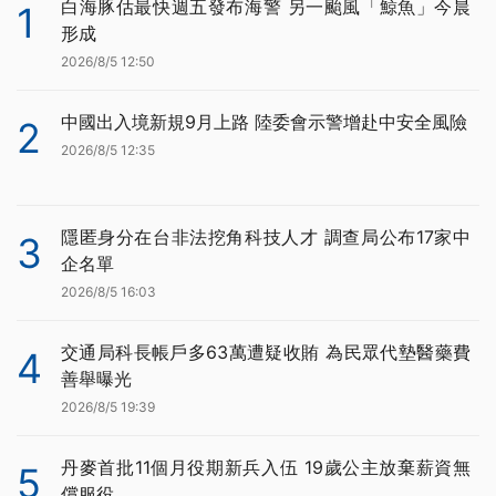
白海豚估最快週五發布海警 另一颱風「鯨魚」今晨
1
形成
2026/8/5 12:50
中國出入境新規9月上路 陸委會示警增赴中安全風險
2
2026/8/5 12:35
隱匿身分在台非法挖角科技人才 調查局公布17家中
3
企名單
2026/8/5 16:03
交通局科長帳戶多63萬遭疑收賄 為民眾代墊醫藥費
4
善舉曝光
2026/8/5 19:39
丹麥首批11個月役期新兵入伍 19歲公主放棄薪資無
5
償服役