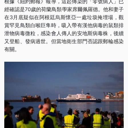
根據《紐約郵報》報導，這起傳染的「零號病人」已
經確認是70歲的荷蘭鳥類學家席爾佩羅德。他和妻子
在3月底疑似在阿根廷烏斯懷亞一處垃圾掩埋場，觀
賞罕見鳥類白喉巨隼時，吸入帶有漢他病毒的鼠類排
泄物病毒微粒，感染會人傳人的安地斯病毒株，後續
又登船、發病過世。但當地衛生部門否認跟郵輪感染
有關。