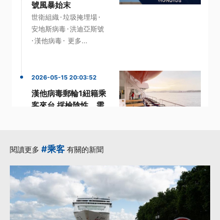
號風暴始末
·
·
世衛組織
垃圾掩埋場
·
安地斯病毒
洪迪亞斯號
·
·
漢他病毒
更多...
2026-05-15 20:03:52
漢他病毒郵輪1紐籍乘
客來台 採檢陰性、需
健康監控
·
·
·
乘客
漢他病毒
疾管署
·
·
紐西蘭
自主健康管理
#乘客
閱讀更多
有關的新聞
更多...