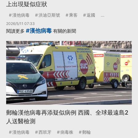
上出現疑似症狀
漢他病毒
洪迪亞斯號
乘客
返國
...
2026/5/11 07:33
#漢他病毒
閱讀更多
有關的新聞
郵輪漢他病毒再添疑似病例 西國、全球最遠島2
人送醫檢測
漢他病毒
西班牙
病毒株
郵輪