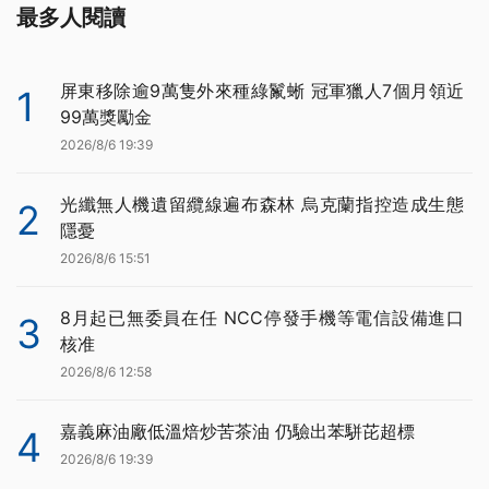
最多人閱讀
屏東移除逾9萬隻外來種綠鬣蜥 冠軍獵人7個月領近
1
99萬獎勵金
2026/8/6 19:39
光纖無人機遺留纜線遍布森林 烏克蘭指控造成生態
2
隱憂
2026/8/6 15:51
8月起已無委員在任 NCC停發手機等電信設備進口
3
核准
2026/8/6 12:58
嘉義麻油廠低溫焙炒苦茶油 仍驗出苯駢芘超標
4
2026/8/6 19:39