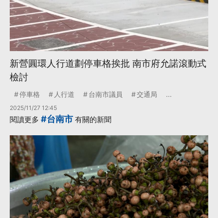
新營圓環人行道劃停車格挨批 南市府允諾滾動式
檢討
停車格
人行道
台南市議員
交通局
...
2025/11/27 12:45
#台南市
閱讀更多
有關的新聞