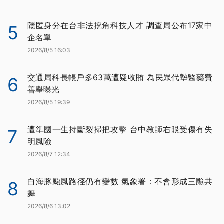
隱匿身分在台非法挖角科技人才 調查局公布17家中
5
企名單
2026/8/5 16:03
交通局科長帳戶多63萬遭疑收賄 為民眾代墊醫藥費
6
善舉曝光
2026/8/5 19:39
遭準國一生持斷裂掃把攻擊 台中教師右眼受傷有失
7
明風險
2026/8/7 12:34
白海豚颱風路徑仍有變數 氣象署：不會形成三颱共
8
舞
2026/8/6 13:02