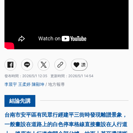
讚
發布時間：
2026/5/1 12:35
更新時間：
2026/5/1 14:54
李晨宇
王柔婷
陳顯坤
/ 地方報導
台南市安平區有民眾行經建平三街時發現離譜景象，
一般畫設在道路上的白色停車格線直接畫設在人行道