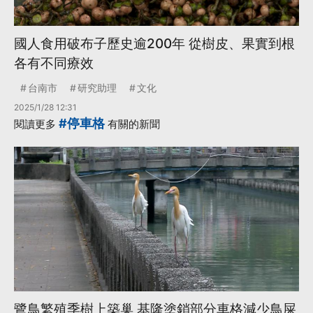
國人食用破布子歷史逾200年 從樹皮、果實到根
各有不同療效
台南市
研究助理
文化
2025/1/28 12:31
#停車格
閱讀更多
有關的新聞
鷺鳥繁殖季樹上築巢 基隆塗銷部分車格減少鳥屎