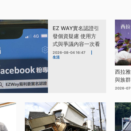
EZ WAY實名認證引
發個資疑慮 使用方
式與爭議內容一次看
2026-08-04 16:47
|
生活
西拉雅
與族群
2026-07