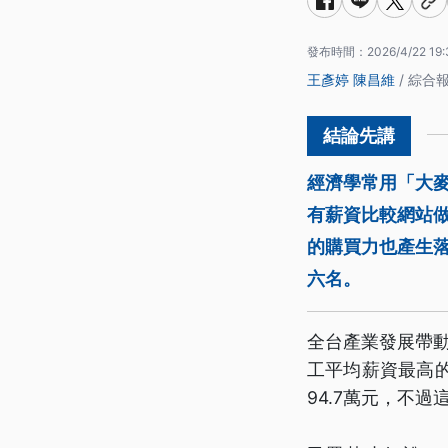
發布時間：
2026/4/22 19:
王彥婷
陳昌維
/ 綜合
經濟學常用「大
有薪資比較網站
的購買力也產生
六名。
全台產業發展帶動
工平均薪資最高的
94.7萬元，不