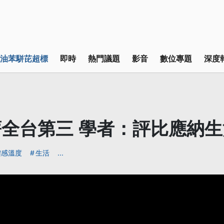
油苯駢芘超標
即時
熱門議題
影音
數位專題
深度
全台第三 學者：評比應納
體感溫度
生活
...