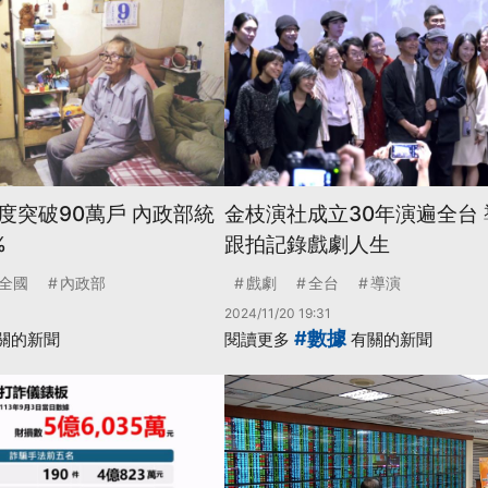
度突破90萬戶 內政部統
金枝演社成立30年演遍全台
%
跟拍記錄戲劇人生
全國
內政部
戲劇
全台
導演
2024/11/20 19:31
#數據
關的新聞
閱讀更多
有關的新聞