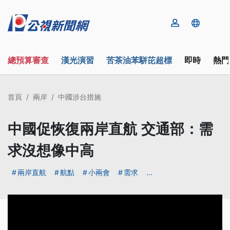
總預算審查
漢光演習
苦茶油苯駢芘超標
即時
熱門
首頁
兩岸
中國涉台措施
中國促恢復兩岸直航 交通部：需
求沒想像中高
兩岸直航
航點
小兩會
需求
...