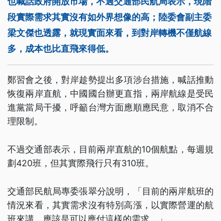
也喊話政府開放市場，不過交通部民航局表示，現階
段實際需求其實沒有如外界想像的高；陸委會副主委
梁文傑也透露，就現實面來看，到對岸轉機不僅航線
多，成本也比直飛來得低。
鄭習會之後，對岸趁勢提出多項涉台措施，喊話推動
恢復兩岸直航，中國國台辦更直指，兩岸航線是受民
進黨當局干擾，呼籲台灣方面應順應民意，取消不合
理限制。
不過交通部表示，目前兩岸直航的10個航點，每週規
劃420班，但其實際飛行只有310班。
交通部民航局專委張翠分說明，「目前的兩岸航班的
情況來看，其實需求沒有特別高漲，以實際營運的航
班來講，應該是可以應付這樣的需求。」