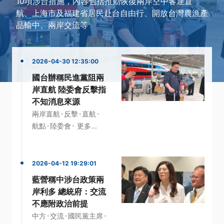
10項涉台措施，內容包括推動恢復兩岸空中客運直
航、上海市及福建省居民赴台自由行、開放台灣農漁產
品輸中、兩岸交流等
2026-04-30 12:35:00
國台辦稱民進黨阻兩
岸直航 陸委會反擊指
不知消息來源
·
·
·
兩岸直航
反擊
直航
·
·
航點
陸委會
更多...
2026-04-12 19:29:01
藍營稱中涉台政策兩
岸利多 總統府：交流
不應附政治前提
·
·
·
中方
交流
國民黨主席