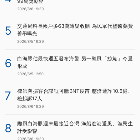
99萬獎勵金
2026/8/6 19:39
交通局科長帳戶多63萬遭疑收賄 為民眾代墊醫藥費
5
善舉曝光
2026/8/5 19:39
白海豚估最快週五發布海警 另一颱風「鯨魚」今晨
6
形成
2026/8/5 12:50
律師與掮客合謀誆可購BNT疫苗 慈濟遭詐10.6億、
7
檢起訴17人
2026/8/6 19:39
颱風白海豚週末最接近台灣 漁船進港避風、漁民生
8
計受影響
2026/8/6 19:39