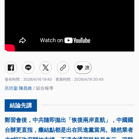
讚
發布時間：
2026/4/16 19:40
更新時間：
2026/4/16 20:49
呂玠鋆
陳昌維
/ 綜合報導
鄭習會後，中共隨即拋出「恢復兩岸直航」，中國國
台辦更直指，癥結點都是出在民進黨當局。雖然業者