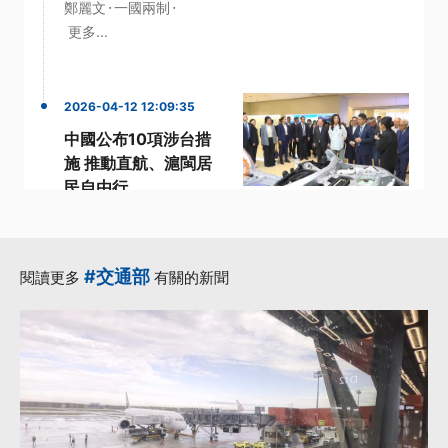
·
·
鄭麗文
一國兩制
更多...
2026-04-12 12:09:35
中國公布10項涉台措
施 推動直航、滬閩居
民自由行
·
·
·
中國
中方
國民黨主席
·
·
惠台措施
民進黨立委
更多...
#交通部
閱讀更多
有關的新聞