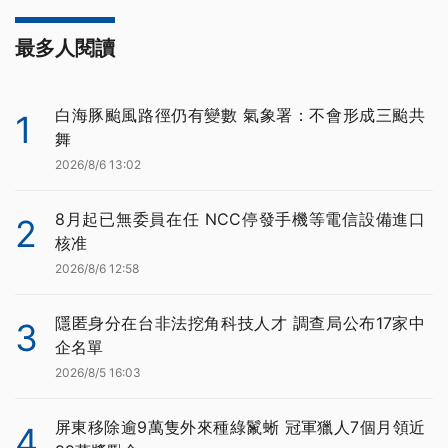
最多人閱讀
白海豚颱風路徑仍有變數 氣象署：不會形成三颱共
1
舞
2026/8/6 13:02
8月起已無委員在任 NCC停發手機等電信設備進口
2
核准
2026/8/6 12:58
隱匿身分在台非法挖角科技人才 調查局公布17家中
3
企名單
2026/8/5 16:03
屏東移除逾9萬隻外來種綠鬣蜥 冠軍獵人7個月領近
4