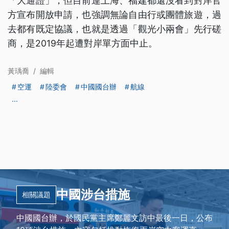
「大通證」，但目前連上海、福建都還沒看到對岸官
方宣布開放申請，也強調無論自由行或團體旅遊，過
去都有既定協議，也就是透過「觀光小兩會」先行磋
商，是2019年起遭對岸單方面中止。
黃瑀喬
/
編輯
空運
陸委會
中國國台辦
航線
...
中國涉台措施
相關議題
中國國台辦，於國民黨主席鄭麗文訪中最後一日，公布