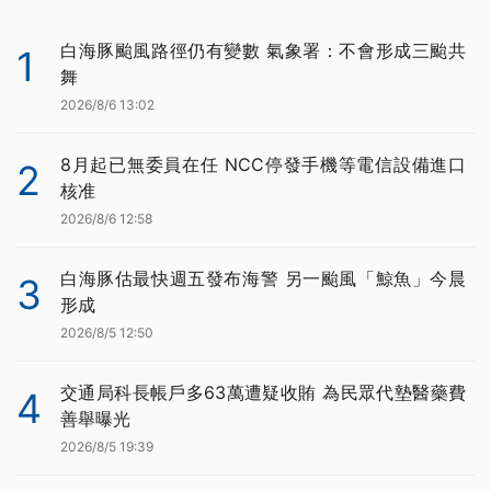
白海豚颱風路徑仍有變數 氣象署：不會形成三颱共
1
舞
2026/8/6 13:02
8月起已無委員在任 NCC停發手機等電信設備進口
2
核准
2026/8/6 12:58
白海豚估最快週五發布海警 另一颱風「鯨魚」今晨
3
形成
2026/8/5 12:50
交通局科長帳戶多63萬遭疑收賄 為民眾代墊醫藥費
4
善舉曝光
2026/8/5 19:39