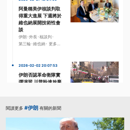
阿曼稱美伊核談判取
得重大進展 下週將於
維也納展開技術性會
談
·
·
·
伊朗
外長
核談判
·
·
第三輪
維也納
更多...
2026-02-02 20:07:53
伊朗否認革命衛隊實
彈演習 川普盼達放棄
核武協議
·
·
·
伊朗
哈米尼
實彈演習
·
·
抗議活動
革命衛隊
#伊朗
閱讀更多
有關的新聞
更多...