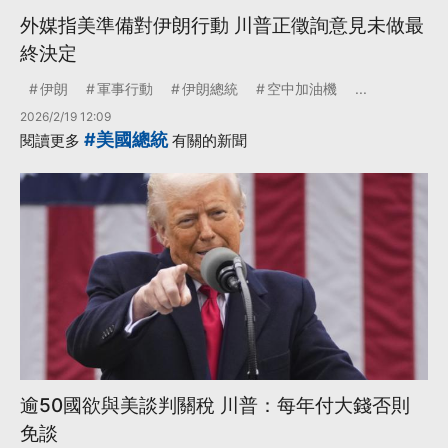
外媒指美準備對伊朗行動 川普正徵詢意見未做最
終決定
伊朗
軍事行動
伊朗總統
空中加油機
...
2026/2/19 12:09
#美國總統
閱讀更多
有關的新聞
逾50國欲與美談判關稅 川普：每年付大錢否則
免談