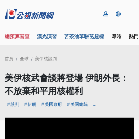
總預算審查
漢光演習
苦茶油苯駢芘超標
即時
熱門
首頁
全球
美伊核談判
美伊核武會談將登場 伊朗外長：
不放棄和平用核權利
談判
伊朗
美國政府
美國總統
...