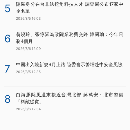
隱匿身分在台非法挖角科技人才 調查局公布17家中
5
企名單
2026/8/5 16:03
翁曉玲、張惇涵為政院業務費交鋒 韓國瑜：今年只
6
剩4個月
2026/8/6 12:09
中國出入境新規9月上路 陸委會示警增赴中安全風險
7
2026/8/5 12:35
白海豚颱風週末接近台灣北部 蔣萬安：北市整備
8
「料敵從寬」
2026/8/6 12:34