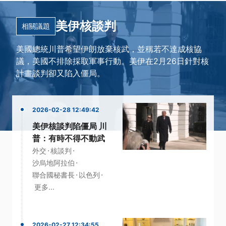
美伊核談判
相關議題
美國總統川普希望伊朗放棄核武，並稱若不達成核協
議，美國不排除採取軍事行動。美伊在2月26日針對核
計畫談判卻又陷入僵局。
2026-02-28 12:49:42
美伊核談判陷僵局 川
普：有時不得不動武
·
·
外交
核談判
·
沙烏地阿拉伯
·
·
聯合國秘書長
以色列
更多...
2026-02-27 12:34:55