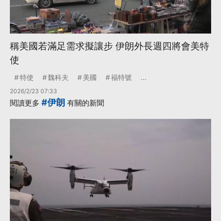
稱美國若滿足需求擬讓步 伊朗外長週四將會美特
使
特使
魏科夫
美國
福特號
...
2026/2/23 07:33
#伊朗
閱讀更多
有關的新聞