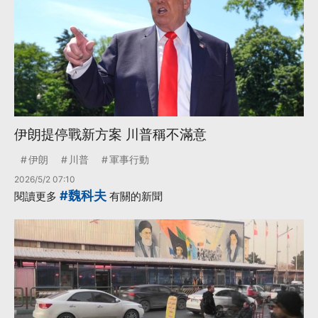
伊朗提停戰新方案 川普稱不滿意
伊朗
川普
軍事行動
2026/5/2 07:10
#魏科夫
閱讀更多
有關的新聞