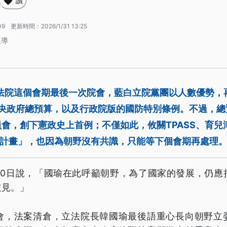
讚
09
更新時間：
2026/1/31 13:25
報導
立法院這個會期最後一次院會，藍白立院黨團以人數優勢，
中央政府總預算，以及行政院版的國防特別條例。不過，
會，創下憲政史上首例；不僅如此，攸關TPASS、育兒
興計畫」，也因為朝野沒有共識，只能等下個會期再處理
30日說，「國瑜在此呼籲朝野，為了國家的發展，仍應
歧見。」
會，法案清倉，立法院長韓國瑜最後語重心長向朝野立