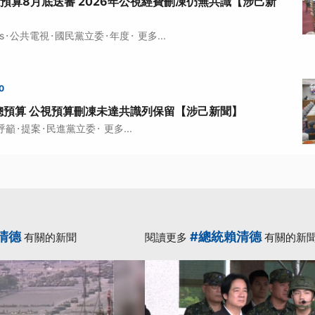
總預算8月底送審 2026年公視經費刪凍仍無共識【涉己新
·
·
·
·
s
公共電視
國民黨立委
年度
更多...
0
總預算 公視預算刪凍未達共識列保留【涉己新聞】
·
·
·
呼籲
提案
民進黨立委
更多...
清德
#總統賴清德
有關的新聞
閱讀更多
有關的新