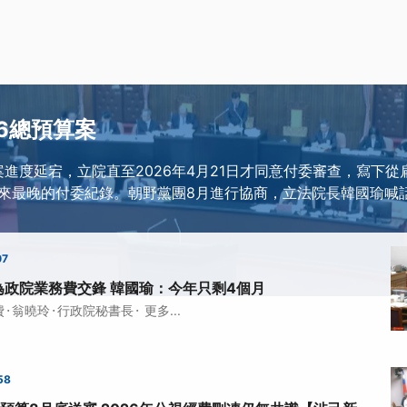
26總預算案
算案進度延宕，立院直至2026年4月21日才同意付委審查，寫下
來最晚的付委紀錄。朝野黨團8月進行協商，立法院長韓國瑜喊
07
政院業務費交鋒 韓國瑜：今年只剩4個月
·
·
·
費
翁曉玲
行政院秘書長
更多...
58