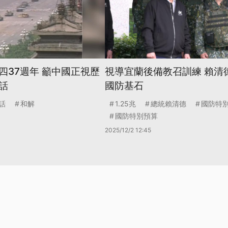
四37週年 籲中國正視歷
視導宜蘭後備教召訓練 賴清
話
國防基石
話
和解
1.25兆
總統賴清德
國防特
國防特別預算
2025/12/2 12:45