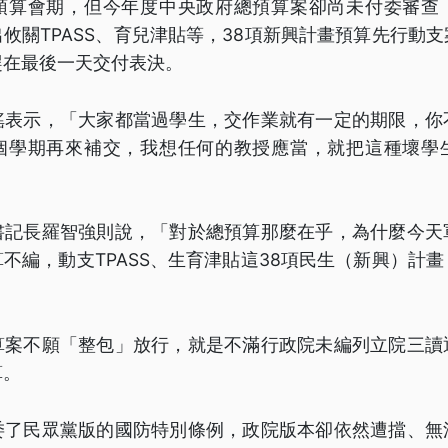
預算會期，但今年度中央政府總預算案卻尚未付委審查
攸關TPASS、育兒津貼等，38項新興計畫預算先行動
趕在最後一天交付表決。
瑤表示，「大家都當過學生，交作業就有一定的期限，你
個學期再來補交，我想任何的教授應當，就把這種壞學
書記長羅智強則說，「對於總預算那麼在乎，為什麼今天
不編，動支TPASS、生育津貼這38項民生（新興）計
」
算案不願「整包」放行，就是不滿行政院未編列立院三讀
算。
委了民眾黨版的國防特別條例，政院版本卻依然遭擋、無