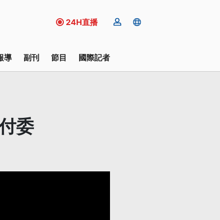
24H直播
報導
副刊
節目
國際記者
付委