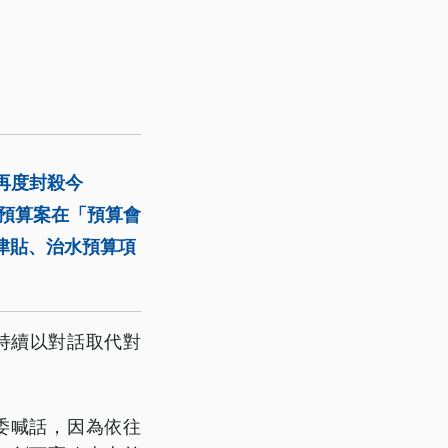
再度封殺今
總預算案在「預算會
津貼、治水預算項
。
持續以對話取代對
委喊話，因為依往