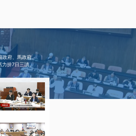
從扁政府、馬政府、
話力拚7日三讀。