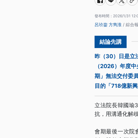
發布時間：
2026/1/31 12:
呂玠鋆
方雋淮
/ 綜合
昨（30）日是
（2026）年度
期」無法交付委員
目的「718億新
立法院長韓國瑜
抗，用溝通化解
會期最後一次院