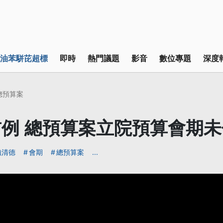
油苯駢芘超標
即時
熱門議題
影音
數位專題
深度
6總預算案
例 總預算案立院預算會期未
賴清德
會期
總預算案
...