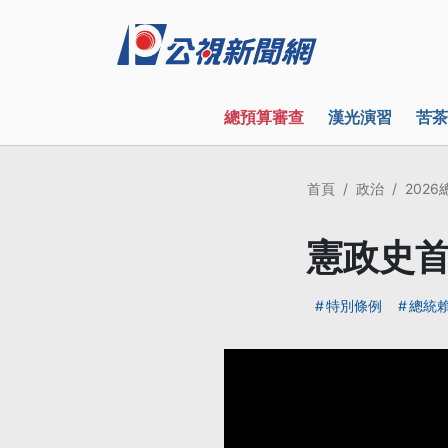
總預算審查
漢光演習
苦茶
首頁
政治
202
憲政史首
特別條例
總統