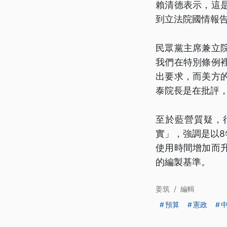
賴清德表示，這
到立法院國情報
民眾黨主席兼立
我們在特別條例
出要求，而美方
泰院長是在批評
至於藍營質疑，
實」，強調是以8
使用時間增加而
的編製基準。
姜筑
/
編輯
預算
憲政