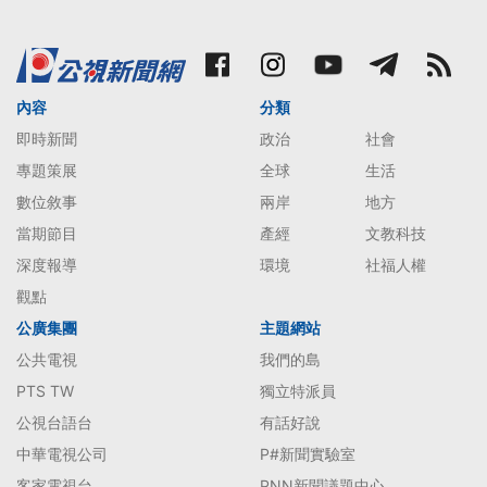
內容
分類
即時新聞
政治
社會
專題策展
全球
生活
數位敘事
兩岸
地方
當期節目
產經
文教科技
深度報導
環境
社福人權
觀點
公廣集團
主題網站
公共電視
我們的島
PTS TW
獨立特派員
公視台語台
有話好說
中華電視公司
P#新聞實驗室
客家電視台
PNN新聞議題中心