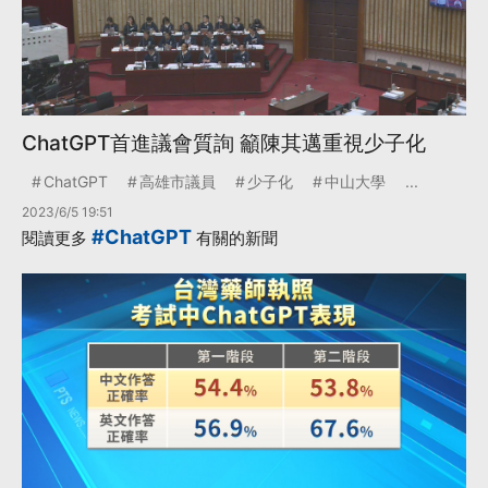
ChatGPT首進議會質詢 籲陳其邁重視少子化
ChatGPT
高雄市議員
少子化
中山大學
...
2023/6/5 19:51
#ChatGPT
閱讀更多
有關的新聞