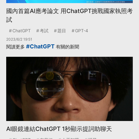
國內首篇AI應考論文 用ChatGPT挑戰國家執照考
試
ChatGPT
考試
題目
GPT-4
2023/6/2 19:51
#ChatGPT
閱讀更多
有關的新聞
AI眼鏡連結ChatGPT 1秒顯示提詞助聊天