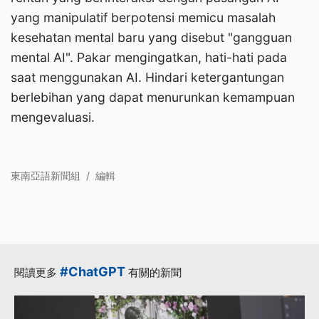
yang manipulatif berpotensi memicu masalah
kesehatan mental baru yang disebut "gangguan
mental AI". Pakar mengingatkan, hati-hati pada
saat menggunakan AI. Hindari ketergantungan
berlebihan yang dapat menurunkan kemampuan
mengevaluasi.
東南亞語新聞組
/
編輯
#ChatGPT
閱讀更多
有關的新聞