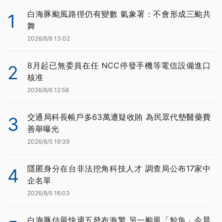
白海豚颱風路徑仍有變數 氣象署：不會形成三颱共
1
舞
2026/8/6 13:02
8月起已無委員在任 NCC停發手機等電信設備進口
2
核准
2026/8/6 12:58
交通局科長帳戶多63萬遭疑收賄 為民眾代墊醫藥費
3
善舉曝光
2026/8/5 19:39
隱匿身分在台非法挖角科技人才 調查局公布17家中
4
企名單
2026/8/5 16:03
白海豚估最快週五發布海警 另一颱風「鯨魚」今晨