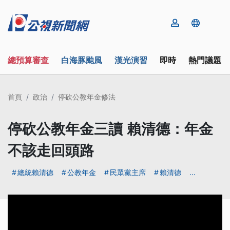
總預算審查
白海豚颱風
漢光演習
即時
熱門議題
首頁
政治
停砍公教年金修法
停砍公教年金三讀 賴清德：年金
不該走回頭路
總統賴清德
公教年金
民眾黨主席
賴清德
...