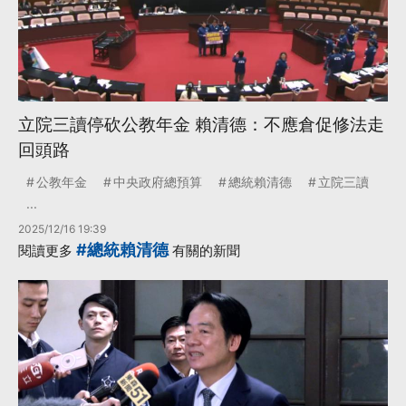
立院三讀停砍公教年金 賴清德：不應倉促修法走
回頭路
公教年金
中央政府總預算
總統賴清德
立院三讀
...
2025/12/16 19:39
#總統賴清德
閱讀更多
有關的新聞