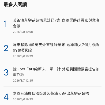
最多人閱讀
苦茶油苯駢芘超標累計已7家 食藥署將赴雲嘉與業者
1
會談
2026/8/8 19:09
屏東移除逾9萬隻外來種綠鬣蜥 冠軍獵人7個月領近
2
99萬獎勵金
2026/8/6 19:39
控Uber Eats給薪未一單一計 外送員團體揚言提告加
3
重詐欺
2026/8/7 12:35
嘉義麻油廠低溫焙炒苦茶油 仍驗出苯駢芘超標
4
2026/8/6 19:39