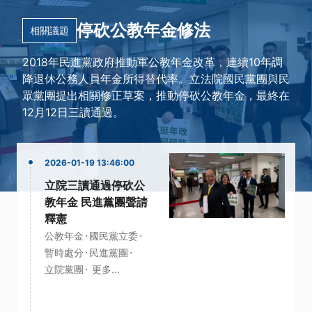
停砍公教年金修法
相關議題
2018年民進黨政府推動軍公教年金改革，連續10年調
降退休公務人員年金所得替代率。立法院國民黨團與民
眾黨團提出相關修正草案，推動停砍公教年金，最終在
12月12日三讀通過。
2026-01-19 13:46:00
立院三讀通過停砍公
教年金 民進黨團聲請
釋憲
·
·
公教年金
國民黨立委
·
·
暫時處分
民進黨團
·
立院黨團
更多...