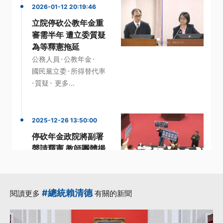
2026-01-12 20:19:46
立院停砍公教年金重
審需半年 遭立委質疑
為等釋憲拖延
·
·
公務人員
公教年金
·
國民黨立委
所得替代率
·
·
質疑
更多...
2025-12-26 13:50:00
停砍年金政院將副署
聲請釋憲 教師團體揚
言上街抗議
·
·
三讀通過
停砍年金
·
·
·
公教年金
副署
執行
#總統賴清德
閱讀更多
有關的新聞
更多...