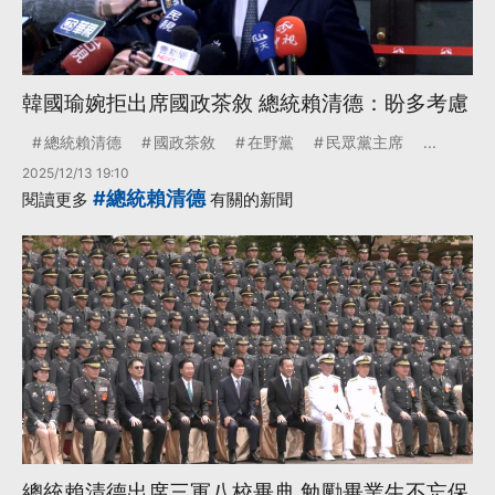
韓國瑜婉拒出席國政茶敘 總統賴清德：盼多考慮
總統賴清德
國政茶敘
在野黨
民眾黨主席
...
2025/12/13 19:10
#總統賴清德
閱讀更多
有關的新聞
總統賴清德出席三軍八校畢典 勉勵畢業生不忘保