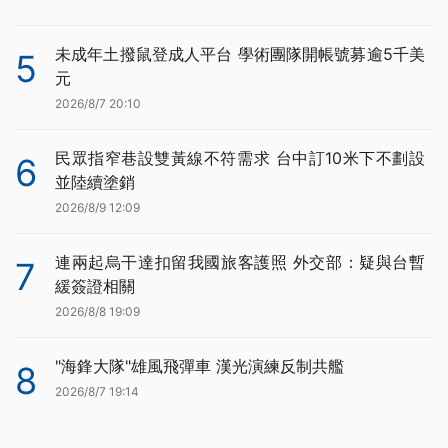
未成年土撥鼠登成人平台 學術團隊開帳號募逾5千美
5
元
2026/8/7 20:10
民眾指窄巷設雙黃線不符需求 台中訂10米下不劃設
6
並陸續塗銷
2026/8/9 12:09
連兩起烏干達扣留我國旅客護照 外交部：疑與台暫
7
緩簽證相關
2026/8/8 19:09
"海鋒大隊"雄風飛彈車 漢光演練反制共艦
8
2026/8/7 19:14