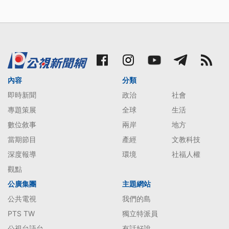
內容
分類
即時新聞
政治
社會
專題策展
全球
生活
數位敘事
兩岸
地方
當期節目
產經
文教科技
深度報導
環境
社福人權
觀點
公廣集團
主題網站
公共電視
我們的島
PTS TW
獨立特派員
公視台語台
有話好說