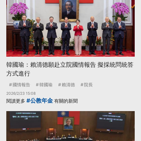
韓國瑜：賴清德願赴立院國情報告 擬採統問統答
方式進行
國情報告
韓國瑜
賴清德
院長
2026/2/23 15:08
#公教年金
閱讀更多
有關的新聞