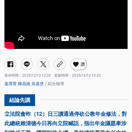
讚
發布時間：
2025/12/13 12:20
更新時間：
2025/12/13 13:22
葉霈萱
陳昌維
吳嘉堡
/ 綜合報導
立法院會昨（12）日三讀通過停砍公教年金修法，對
此總統賴清德今日再向立院喊話，指出年金議題牽涉