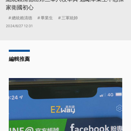
家衛國初心
總統賴清德
畢業生
三軍統帥
2024/6/27 12:31
編輯推薦