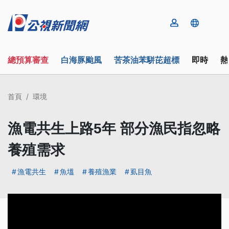
總預算審查
白海豚颱風
苦茶油苯駢芘超標
即時
熱
首頁
環境
漁電共生上路5年 部分漁民指忽略
養殖需求
漁電共生
魚塭
養殖漁業
虱目魚