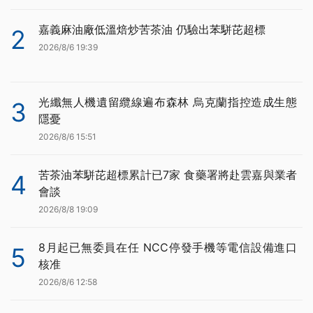
嘉義麻油廠低溫焙炒苦茶油 仍驗出苯駢芘超標
2
2026/8/6 19:39
光纖無人機遺留纜線遍布森林 烏克蘭指控造成生態
3
隱憂
2026/8/6 15:51
苦茶油苯駢芘超標累計已7家 食藥署將赴雲嘉與業者
4
會談
2026/8/8 19:09
8月起已無委員在任 NCC停發手機等電信設備進口
5
核准
2026/8/6 12:58