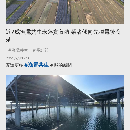
近7成漁電共生未落實養殖 業者傾向先種電後養
殖
漁電共生
審計部
2025/9/8 12:56
#漁電共生
閱讀更多
有關的新聞