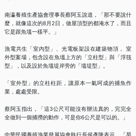
南瀛養殖生產協會理事長蔡阿玉說道，「那不要說什
麼，就像這次的8月2日，做屋頂型的都淹水了，而且
它是跟魚塭一樣平。」
漁電共生「室內型」、光電板架設在建築物頂， 室
外型案場，包含設在魚塭上方的「立柱型」與「浮筏
型」，以及設於魚塭堤岸旁的「塭堤型」。
「室外型」的立柱柱距，讓原本一氣呵成的捕魚作
業，處處受限。
蔡阿玉指出，「這3公尺可能沒有辦法真的，完完全
全做到一個捕撈的動作，可是你6公尺是可以的。」
中華民國養殖漁業發展協會執行長侯彥隆表示，「早