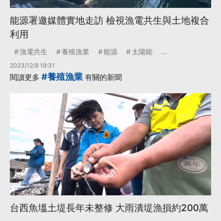
能源署邀媒體實地走訪 檢視漁電共生與土地複合
利用
漁電共生
養殖漁業
能源
太陽能
...
2023/12/8 19:31
#養殖漁業
閱讀更多
有關的新聞
台西魚塭土堤長年未整修 大雨潰堤漁損約200萬