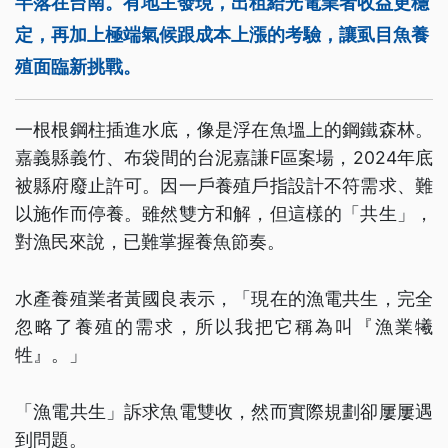
半落在台南。有地主發現，出租給光電業者收益更穩
定，再加上極端氣候跟成本上漲的考驗，讓虱目魚養
殖面臨新挑戰。
一根根鋼柱插進水底，像是浮在魚塭上的鋼鐵森林。
嘉義縣義竹、布袋間的台泥嘉謙F區案場，2024年底
被縣府廢止許可。因一戶養殖戶指設計不符需求、難
以施作而停養。雖然雙方和解，但這樣的「共生」，
對漁民來說，已難掌握養魚節奏。
水產養殖業者黃國良表示，「現在的漁電共生，完全
忽略了養殖的需求，所以我把它稱為叫『漁業犧
牲』。」
「漁電共生」訴求魚電雙收，然而實際規劃卻屢屢遇
到問題。