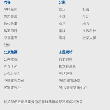
內容
分類
即時新聞
政治
社會
專題策展
全球
生活
數位敘事
兩岸
地方
當期節目
產經
文教科技
深度報導
環境
社福人權
觀點
公廣集團
主題網站
公共電視
我們的島
PTS TW
獨立特派員
公視台語台
有話好說
中華電視公司
P#新聞實驗室
客家電視台
PNN新聞議題中心
關於我們
更正啟事
最新消息
服務條款
隱私權保護政策