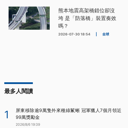
熊本地震高架橋錯位卻沒
垮 是「防落橋」裝置奏效
嗎？
2026-07-30 18:54
|
全球
最多人閱讀
屏東移除逾9萬隻外來種綠鬣蜥 冠軍獵人7個月領近
1
99萬獎勵金
2026/8/6 19:39