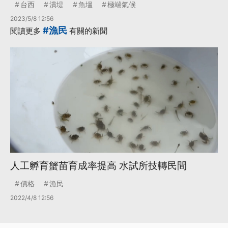
台西
潰堤
魚塭
極端氣候
2023/5/8 12:56
#漁民
閱讀更多
有關的新聞
人工孵育蟹苗育成率提高 水試所技轉民間
價格
漁民
2022/4/8 12:56