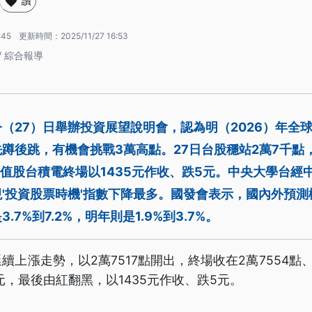
讚
:45
更新時間：
2025/11/27 16:53
/ 綜合報導
（27）日舉辦投資展望說明會，認為明（2026）年全
蹲後跳，有機會挑戰3萬高點。27日台股穩站2萬7千點，
權值股台積電終場以1435元作收、跌5元。中央大學台經
'投資股票時機'指數下降最多。國發會表示，國內外預
.7%到7.2%，明年則是1.9%到3.7%。
續上漲走勢，以2萬7517點開出，終場收在2萬7554點、
0元，最後由紅翻黑，以1435元作收、跌5元。