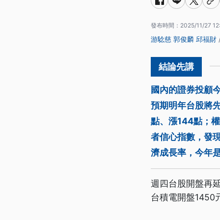
發布時間：
2025/11/27 12
游騐慈
郭俊麟
邱福財
國內的證券投顧今
預期明年台股將先
點、漲144點；
者信心指數，發現
濟成長率，今年是3
週四台股開盤再延
台積電開盤145