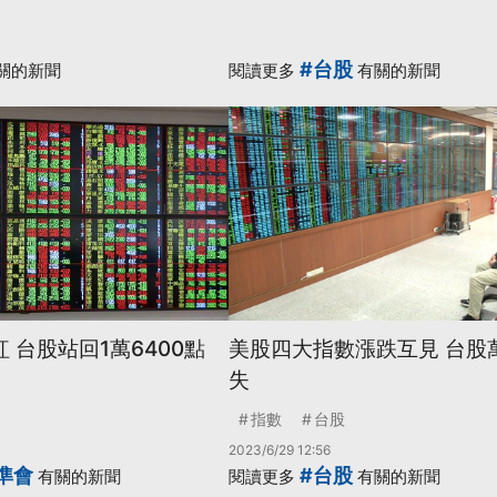
#台股
關的新聞
閱讀更多
有關的新聞
 台股站回1萬6400點
美股四大指數漲跌互見 台股
失
指數
台股
2023/6/29 12:56
準會
#台股
有關的新聞
閱讀更多
有關的新聞