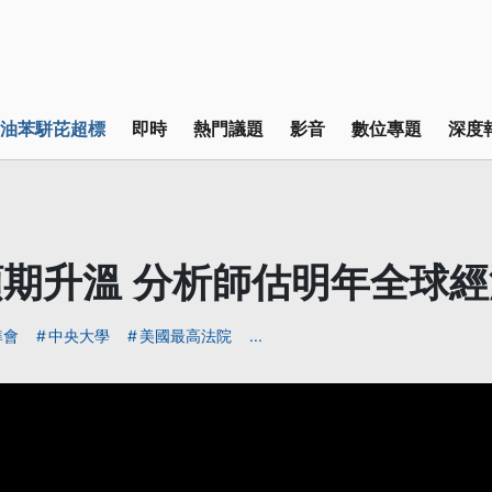
油苯駢芘超標
即時
熱門議題
影音
數位專題
深度
期升溫 分析師估明年全球
準會
中央大學
美國最高法院
...