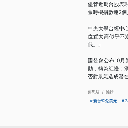
儘管近期台股表
票時機指數連2個
中央大學台經中
位置太高似乎不
低。」
國發會公布10
動，轉為紅燈；
否對景氣造成潛
蔡思培
/
編輯
新台幣兌美元
2