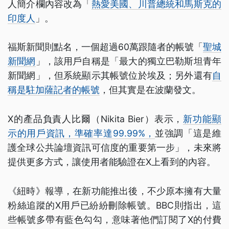
人簡介欄內容改為「
熱愛美國、川普總統和馬斯克的
印度人
」。
福斯新聞則點名，一個超過60萬跟隨者的帳號「
聖城
新聞網
」，該用戶自稱是「最大的獨立巴勒斯坦青年
新聞網」，但系統顯示其帳號位於埃及；另外還有
自
稱是駐加薩記者的帳號
，但其實是在波蘭發文。
X的產品負責人比爾（Nikita Bier）表示，
新功能顯
示的用戶資訊，準確率達99.99%，
並強調「這是維
護全球公共論壇資訊可信度的重要第一步」，未來將
提供更多方式，讓使用者能驗證在X上看到的內容。
《紐時》報導，在新功能推出後，不少原本擁有大量
粉絲追蹤的X用戶已紛紛刪除帳號。BBC則指出，這
些帳號多帶有藍色勾勾，意味著他們訂閱了X的付費