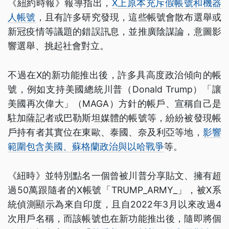
《紐約時報》報導指出，
X上原本充斥假帳號和機器
人帳號
，且有許多研究發現，這些帳號會散布選舉或
新冠疫情等議題的錯誤訊息，並推廣陰謀論，意圖影
響選舉、挑起社會對立。
不過在X的新功能推出後，許多具高度政治傾向的帳
號，例如支持美國總統川普（Donald Trump）「讓
美國再次偉大」（MAGA）方針的帳戶、宣稱自己是
駐加薩記者或巴勒斯坦媒體的帳號等，紛紛被發現帳
戶持有者其實位在東歐、泰國、奈及利亞等地，
影響
範圍包含美國、蘇格蘭政治與以哈戰爭
等。
《紐時》並特別點名一個曾被川普分享貼文、擁有超
過50萬跟隨者的X帳號「TRUMP_ARMY_」，被X系
統偵測顯示為來自印度，且自2022年3月以來改過4
次用戶名稱，而該帳號也在新功能推出後，隨即將個