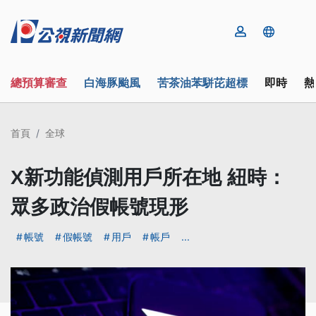
總預算審查
白海豚颱風
苦茶油苯駢芘超標
即時
熱
首頁
全球
X新功能偵測用戶所在地 紐時：
眾多政治假帳號現形
帳號
假帳號
用戶
帳戶
...