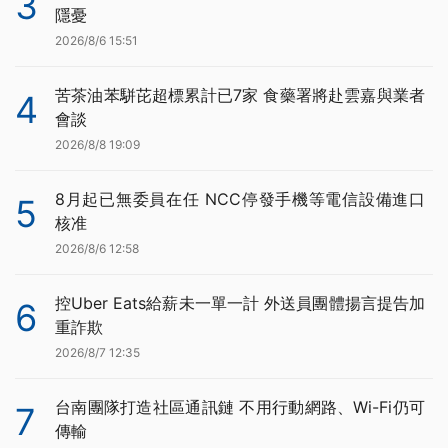
3
隱憂
2026/8/6 15:51
苦茶油苯駢芘超標累計已7家 食藥署將赴雲嘉與業者
4
會談
2026/8/8 19:09
8月起已無委員在任 NCC停發手機等電信設備進口
5
核准
2026/8/6 12:58
控Uber Eats給薪未一單一計 外送員團體揚言提告加
6
重詐欺
2026/8/7 12:35
台南團隊打造社區通訊鏈 不用行動網路、Wi-Fi仍可
7
傳輸