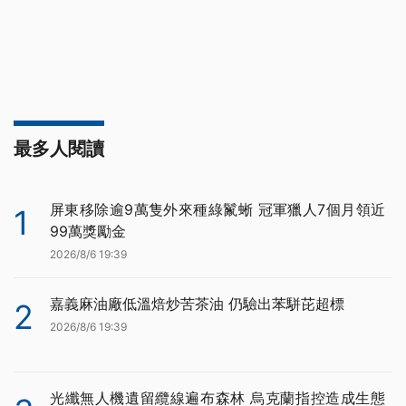
最多人閱讀
屏東移除逾9萬隻外來種綠鬣蜥 冠軍獵人7個月領近
1
99萬獎勵金
2026/8/6 19:39
嘉義麻油廠低溫焙炒苦茶油 仍驗出苯駢芘超標
2
2026/8/6 19:39
光纖無人機遺留纜線遍布森林 烏克蘭指控造成生態