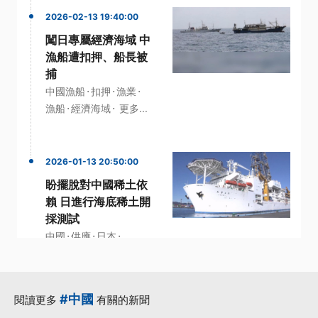
2026-02-13 19:40:00
闖日專屬經濟海域 中
漁船遭扣押、船長被
捕
·
·
·
中國漁船
扣押
漁業
·
·
漁船
經濟海域
更多...
2026-01-13 20:50:00
盼擺脫對中國稀土依
賴 日進行海底稀土開
採測試
·
·
·
中國
供應
日本
·
·
研究人員
稀土
更多...
#中國
閱讀更多
有關的新聞