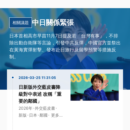
中日關係緊張
相關議題
日本首相高市早苗11月7日提及若「台灣有事」，不排
除出動自衛隊等言論，引發中共反彈，中國官方並祭出
在黃海實彈射擊、發布赴日旅行及留學預警等措施反
制。
2026-03-25 11:31:05
日新版外交藍皮書降
級對中表述 改稱「重
要的鄰國」
·
·
2026年
外交藍皮書
·
·
·
新版
日本
鄰國
更多...