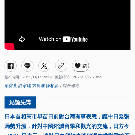
讚
發布時間：
2025/11/17 19:39
更新時間：
2025/11/17 20:55
葉霈萱
許家瑞
方雋淮
陳柏諭
/ 綜合報導
日本首相高市早苗日前對台灣有事表態，讓中日緊張
局勢升溫，針對中國縮減留學和觀光的交流，日方今