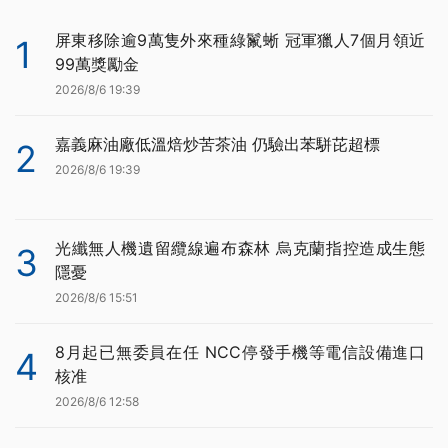
屏東移除逾9萬隻外來種綠鬣蜥 冠軍獵人7個月領近
1
99萬獎勵金
2026/8/6 19:39
嘉義麻油廠低溫焙炒苦茶油 仍驗出苯駢芘超標
2
2026/8/6 19:39
光纖無人機遺留纜線遍布森林 烏克蘭指控造成生態
3
隱憂
2026/8/6 15:51
8月起已無委員在任 NCC停發手機等電信設備進口
4
核准
2026/8/6 12:58