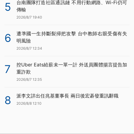
台南團隊打造社區通訊鏈 不用行動網路、Wi-Fi仍可
5
傳輸
2026/8/7 19:40
遭準國一生持斷裂掃把攻擊 台中教師右眼受傷有失
6
明風險
2026/8/7 12:34
控Uber Eats給薪未一單一計 外送員團體揚言提告加
7
重詐欺
2026/8/7 12:35
派李文詳出任兆基董事長 兩日後宏碁發重訊辭職
8
2026/8/8 12:10