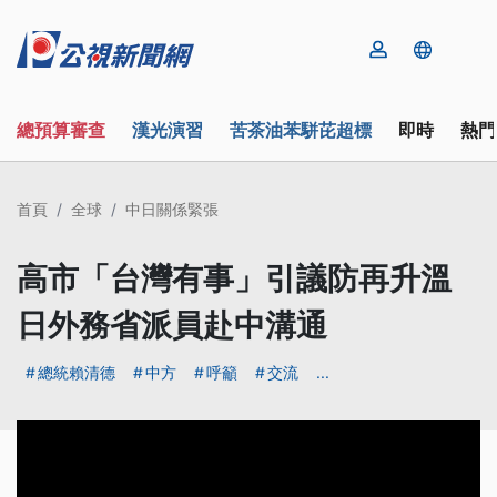
總預算審查
漢光演習
苦茶油苯駢芘超標
即時
熱門
首頁
全球
中日關係緊張
高市「台灣有事」引議防再升溫
日外務省派員赴中溝通
總統賴清德
中方
呼籲
交流
...