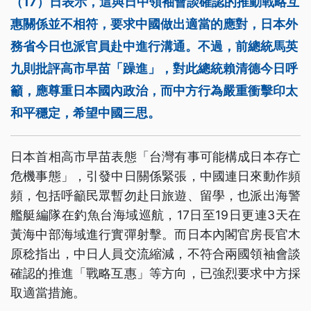
（17）日表示，這與日中領袖會談確認的推動戰略互
惠關係並不相符，要求中國做出適當的應對，日本外
務省今日也派官員赴中進行溝通。不過，前總統馬英
九則批評高市早苗「躁進」，對此總統賴清德今日呼
籲，應尊重日本國內政治，而中方行為嚴重衝擊印太
和平穩定，希望中國三思。
日本首相高市早苗表態「台灣有事可能構成日本存亡
危機事態」，引發中日關係緊張，中國連日來動作頻
頻，包括呼籲民眾暫勿赴日旅遊、留學，也派出海警
艦艇編隊在釣魚台海域巡航，17日至19日更連3天在
黃海中部海域進行實彈射擊。而日本內閣官房長官木
原稔指出，中日人員交流縮減，不符合兩國領袖會談
確認的推進「戰略互惠」等方向，已強烈要求中方採
取適當措施。