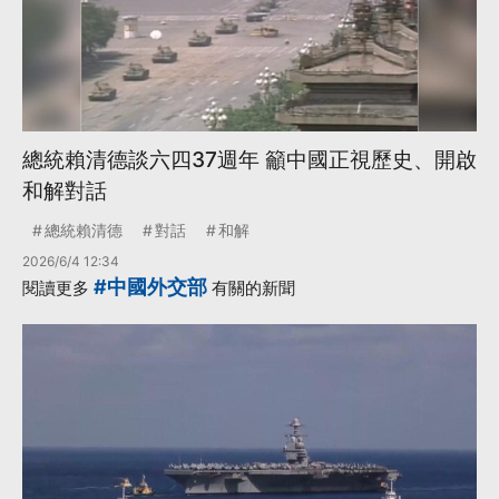
總統賴清德談六四37週年 籲中國正視歷史、開啟
和解對話
總統賴清德
對話
和解
2026/6/4 12:34
#中國外交部
閱讀更多
有關的新聞