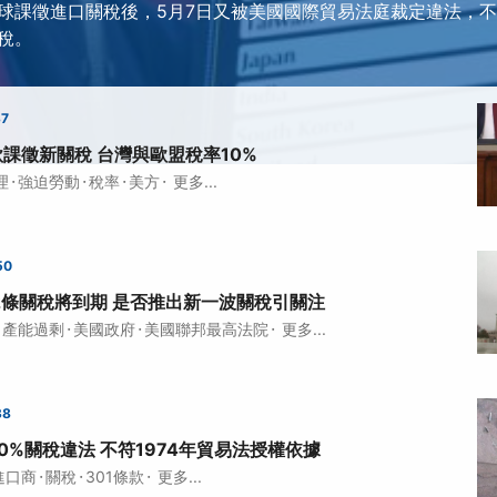
球課徵進口關稅後，5月7日又被美國國際貿易法庭裁定違法，不
稅。
37
款課徵新關稅 台灣與歐盟稅率10%
·
·
·
·
理
強迫勞動
稅率
美方
更多...
50
2條關稅將到期 是否推出新一波關稅引關注
·
·
·
產能過剩
美國政府
美國聯邦最高法院
更多...
38
0%關稅違法 不符1974年貿易法授權依據
·
·
·
進口商
關稅
301條款
更多...