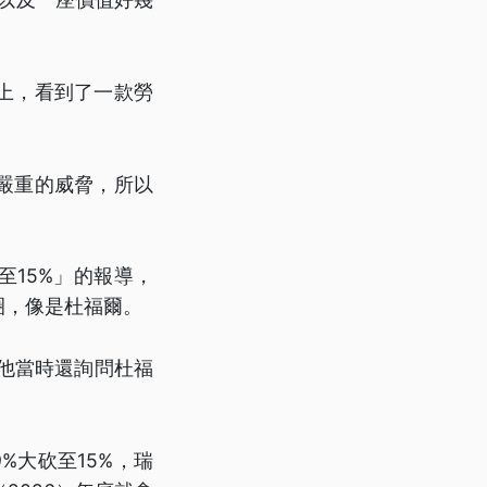
上，看到了一款勞
嚴重的威脅，所以
至15%」的報導，
圈，像是杜福爾。
，他當時還詢問杜福
%大砍至15%，瑞