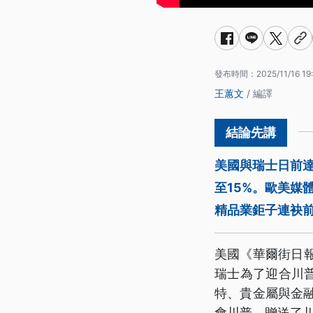
發布時間：
2025/11/16 19
王蕙文
/ 編譯
美國與瑞士日前
至15%。歐美媒
精品業鉅子連袂
美國《華爾街日
瑞士為了迎合川
特、貴金屬與金
會川普，贈送了川