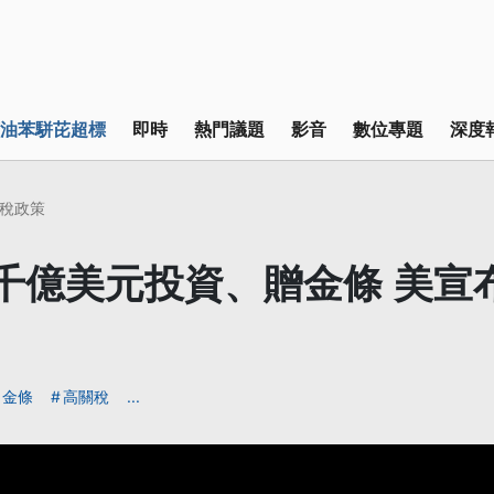
油苯駢芘超標
即時
熱門議題
影音
數位專題
深度
稅政策
千億美元投資、贈金條 美宣
金條
高關稅
...