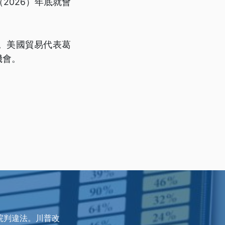
2026）年底就會
。美國貿易代表葛
機會。
法院判違法。川普改