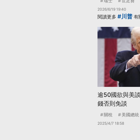
瑞士
世足賽
2026/6/19 19:40
#川普
閱讀更多
有
逾50國欲與美
錢否則免談
關稅
美國總統
2025/4/7 18:58