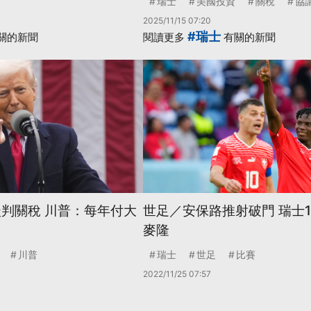
瑞士
美國投資
關稅
協
2025/11/15 07:20
#瑞士
關的新聞
閱讀更多
有關的新聞
談判關稅 川普：每年付大
世足／安保路推射破門 瑞士
麥隆
川普
瑞士
世足
比賽
2022/11/25 07:57