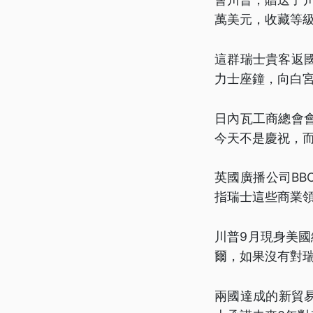
萬美元，收藏等
這群瑞士貴客返
力士座鐘，向白
日內瓦工商總會
今天不是慶祝，
英國廣播公司BB
指瑞士這些商業
川普9月現身美國
爾，如果沒有對
兩國達成的新貿易