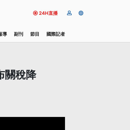
24H直播
報導
副刊
節目
國際記者
布關稅降