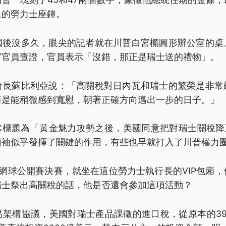
級的勞力士座鐘。
國後沒多久，眼尖的記者就在川普白宮橢圓形辦公室的桌
宮官員查證，官員表示「沒錯，那正是瑞士送的禮物」。
會長蘇比利亞說：「高關稅對日內瓦和瑞士的繁榮是非常
而是能稍微感到寬慰，朝著正確方向邁出一步的日子。」
C標題為「黃金魅力攻勢之後，美國同意把對瑞士關稅降
領袖似乎發揮了關鍵的作用，有些也早就打入了川普權力
網球公開賽決賽，就坐在這位勞力士執行長的VIP包廂
瑞士祭出高關稅的話，他是否還會參加這項活動？
架構協議，美國對瑞士產品課徵的進口稅，從原本的39