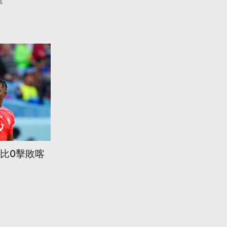
議
1比0擊敗喀