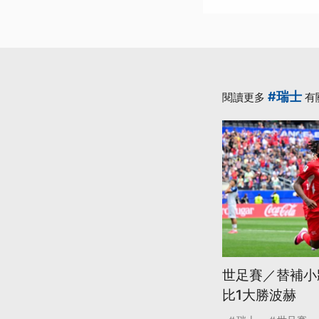
#瑞士
閱讀更多
有
世足賽／替補小
比1大勝波赫