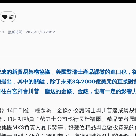
讚
:10
更新時間：
2025/11/16 20:12
達成的新貿易架構協議，美國對瑞士產品課徵的進口稅，從
體指出，其中的關鍵，除了未來3年2000億美元的直接
前往白宮拜會川普，贈送的金條、金錶，也有一定的影響
報》14日刊登，標題為「金條外交讓瑞士與川普達成貿易
普，11月初動員了勞力士公司執行長杜福爾、精品業者歷
融集團MKS負責人夏卡契等，好幾位精品與金融投資業的
普一塊刻了45和47兩個數字，象徵他總統任期的金條