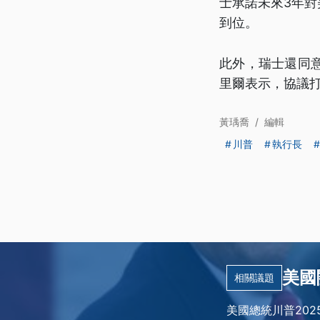
士承諾未來3年對
到位。
此外，瑞士還同
里爾表示，協議
黃瑀喬
/
編輯
川普
執行長
美國
相關議題
美國總統川普20