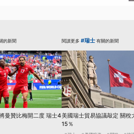
#瑞士
關的新聞
閱讀更多
有關的新聞
將曼贊比梅開二度 瑞士4
美國瑞士貿易協議敲定 關稅
15％