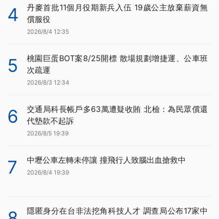
丹麥首批11個月役期新兵入伍 19歲公主放棄薪資無
4
償服役
2026/8/4 12:35
桃園巨蛋BOT案8/25開標 散場規劃增捷運、公車班
5
次疏運
2026/8/3 12:34
交通局科長帳戶多63萬遭疑收賄 北檢：為民眾償還
6
代墊款不起訴
2026/8/5 19:39
中壢公車左轉未停讓 撞飛行人致腦出血搶救中
7
2026/8/4 19:39
隱匿身分在台非法挖角科技人才 調查局公布17家中
8