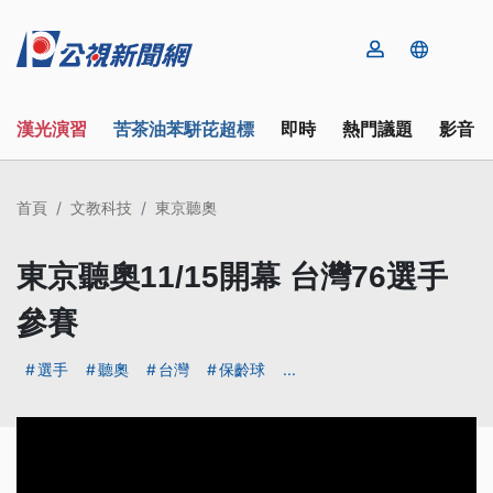
漢光演習
苦茶油苯駢芘超標
即時
熱門議題
影音
首頁
文教科技
東京聽奧
東京聽奧11/15開幕 台灣76選手
參賽
選手
聽奧
台灣
保齡球
...