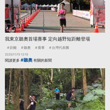
我東京聽奧首場賽事 定向越野短距離登場
距離
聽奧
賽事
台灣代表團
2025/11/15 12:19
#聽奧
閱讀更多
有關的新聞