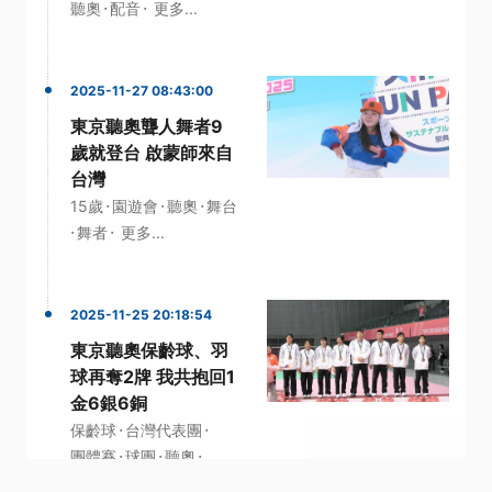
·
·
聽奧
配音
更多...
2025-11-27 08:43:00
東京聽奧聾人舞者9
歲就登台 啟蒙師來自
台灣
·
·
·
15歲
園遊會
聽奧
舞台
·
·
舞者
更多...
2025-11-25 20:18:54
東京聽奧保齡球、羽
球再奪2牌 我共抱回1
金6銀6銅
·
·
保齡球
台灣代表團
·
·
·
團體賽
球團
聽奧
更多...