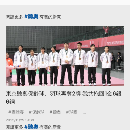
#聽奧
閱讀更多
有關的新聞
東京聽奧保齡球、羽球再奪2牌 我共抱回1金6銀
6銅
團體賽
保齡球
聽奧
球團
...
2025/11/25 19:39
#聽奧
閱讀更多
有關的新聞