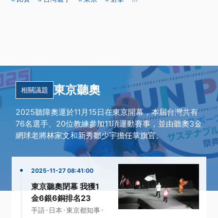
東京聽奧
相關議題
2025聽障奧運於11月15日在東京開幕，本屆台灣共有
76名選手、20位教練參加11項運動賽事，並由聽奧3金
網球老將林家文和新秀鄒少宇擔任掌旗官。
2025-11-27 08:41:00
東京聽奧閉幕 我獲1
金6銀6銅排名23
·
·
·
手語
日本
東京都知事