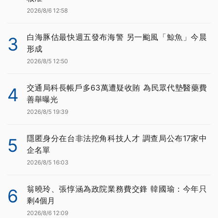
2026/8/6 12:58
白海豚估最快週五發布海警 另一颱風「鯨魚」今晨
3
形成
2026/8/5 12:50
交通局科長帳戶多63萬遭疑收賄 為民眾代墊醫藥費
4
善舉曝光
2026/8/5 19:39
隱匿身分在台非法挖角科技人才 調查局公布17家中
5
企名單
2026/8/5 16:03
翁曉玲、張惇涵為政院業務費交鋒 韓國瑜：今年只
6
剩4個月
2026/8/6 12:09