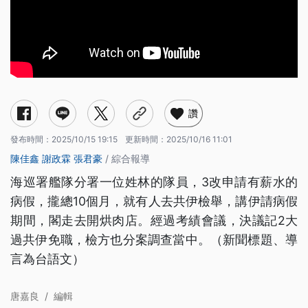
讚
發布時間：
2025/10/15 19:15
更新時間：
2025/10/16 11:01
陳佳鑫
謝政霖
張君豪
/ 綜合報導
海巡署艦隊分署一位姓林的隊員，3改申請有薪水的
病假，攏總10個月，就有人去共伊檢舉，講伊請病假
期間，閣走去開烘肉店。經過考績會議，決議記2大
過共伊免職，檢方也分案調查當中。（新聞標題、導
言為台語文）
唐嘉良
/
編輯