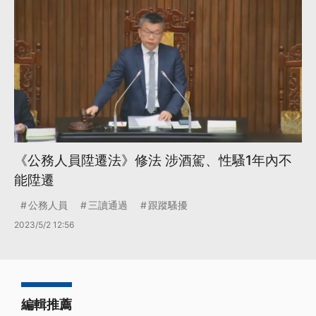
《公務人員陞遷法》修法 涉酒駕、性騷1年內不
能陞遷
公務人員
三讀通過
跟蹤騷擾
2023/5/2 12:56
編輯推薦