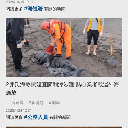
2025/10/15 19:31
#海巡署
閱讀更多
有關的新聞
2弗氏海豚擱淺宜蘭利澤沙灘 熱心業者載運外海
施放
海巡署
保育類
鯨豚
2025/1/24 12:31
#公務人員
閱讀更多
有關的新聞