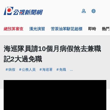
總預算審查
漢光演習
苦茶油苯駢芘超標
即時
熱門
海巡隊員請10個月病假煞去兼職
記2大過免職
病假
公務人員
海巡署
免職
...