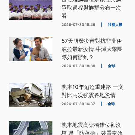
爭取過程與族群分布一次
看
2026-07-30 15:46
|
社福人權
57天研發疫苗對抗非洲伊
波拉最新疫情 牛津大學團
隊如何辦到？
2026-07-30 18:38
|
全球
熊本10年迢迢重建路 一文
對比兩次強震各地災情
2026-07-30 16:37
|
全球
熊本地震高架橋錯位卻沒
垮 是「防落橋」裝置奏效