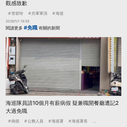
觀感致歉
管碧玲
共軍軍演
海巡
2026/1/1 19:39
#免職
閱讀更多
有關的新聞
海巡隊員請10個月有薪病假 疑兼職開餐廳遭記2
大過免職
病假
公務人員
海巡署
海巡署長
...