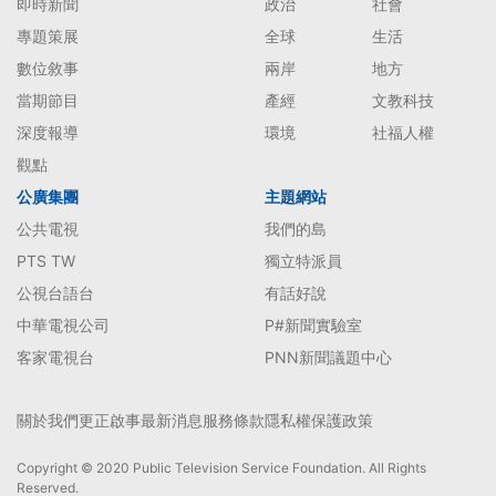
即時新聞
政治
社會
專題策展
全球
生活
數位敘事
兩岸
地方
當期節目
產經
文教科技
深度報導
環境
社福人權
觀點
公廣集團
主題網站
公共電視
我們的島
PTS TW
獨立特派員
公視台語台
有話好說
中華電視公司
P#新聞實驗室
客家電視台
PNN新聞議題中心
關於我們
更正啟事
最新消息
服務條款
隱私權保護政策
Copyright © 2020 Public Television Service Foundation. All Rights
Reserved.