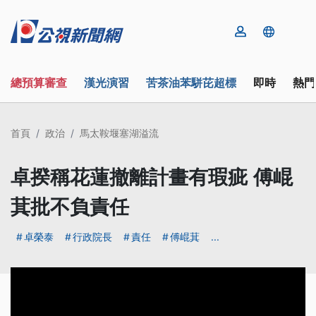
總預算審查
漢光演習
苦茶油苯駢芘超標
即時
熱門
首頁
政治
馬太鞍堰塞湖溢流
卓揆稱花蓮撤離計畫有瑕疵 傅崐
萁批不負責任
卓榮泰
行政院長
責任
傅崐萁
...