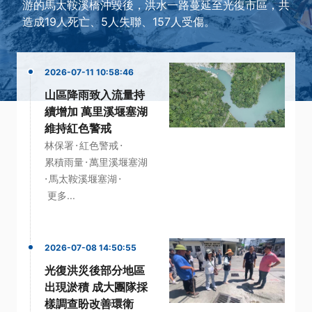
游的馬太鞍溪橋沖毀後，洪水一路蔓延至光復市區，共
造成19人死亡、5人失聯、157人受傷。
2026-07-11 10:58:46
山區降雨致入流量持
續增加 萬里溪堰塞湖
維持紅色警戒
·
·
林保署
紅色警戒
·
累積雨量
萬里溪堰塞湖
·
·
馬太鞍溪堰塞湖
更多...
2026-07-08 14:50:55
光復洪災後部分地區
出現淤積 成大團隊採
樣調查盼改善環衛