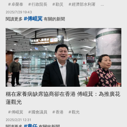
卓榮泰
行政院長
勘災
經濟部水利署
...
2025/7/29 19:43
#傅崐萁
閱讀更多
有關的新聞
稱在家養病缺席協商卻在香港 傅崐萁：為推廣花
蓮觀光
傅崐萁
國會議員
香港
觀光
2025/2/21 12:31
#責任
閱讀更多
有關的新聞