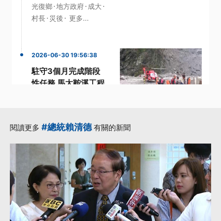
·
·
·
光復鄉
地方政府
成大
·
·
村長
災後
更多...
2026-06-30 19:56:38
駐守3個月完成階段
性任務 馬太鞍溪工程
團隊撤離山區
·
·
·
團隊
工程
汛期
·
花蓮馬太鞍溪堰塞湖
#總統賴清德
閱讀更多
有關的新聞
·
階段
更多...