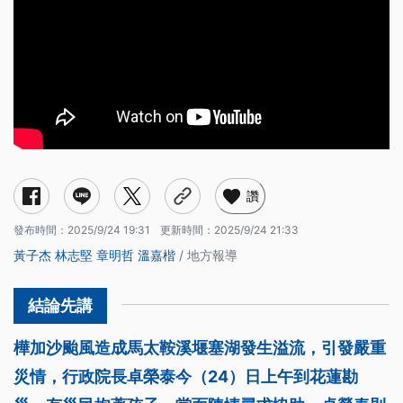
讚
發布時間：
2025/9/24 19:31
更新時間：
2025/9/24 21:33
黃子杰
林志堅
章明哲
溫嘉楷
/ 地方報導
樺加沙颱風造成馬太鞍溪堰塞湖發生溢流，引發嚴重
災情，行政院長卓榮泰今（24）日上午到花蓮勘