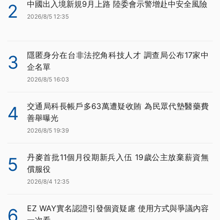
中國出入境新規9月上路 陸委會示警增赴中安全風險
2
2026/8/5 12:35
隱匿身分在台非法挖角科技人才 調查局公布17家中
3
企名單
2026/8/5 16:03
交通局科長帳戶多63萬遭疑收賄 為民眾代墊醫藥費
4
善舉曝光
2026/8/5 19:39
丹麥首批11個月役期新兵入伍 19歲公主放棄薪資無
5
償服役
2026/8/4 12:35
EZ WAY實名認證引發個資疑慮 使用方式與爭議內容
6
一次看