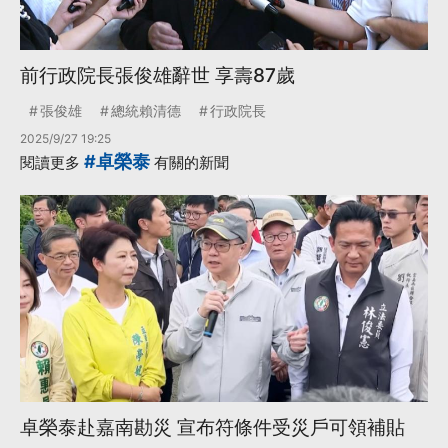
前行政院長張俊雄辭世 享壽87歲
張俊雄
總統賴清德
行政院長
2025/9/27 19:25
#卓榮泰
閱讀更多
有關的新聞
卓榮泰赴嘉南勘災 宣布符條件受災戶可領補貼