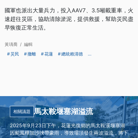
國軍也派出大量兵力，投入AAV7、3.5噸載重車，火
速趕往災區，協助清除淤泥，提供救援，幫助災民盡
早恢復正常生活。
黃瑀喬
/
編輯
災民
撤離
花蓮
總統賴清德
...
馬太鞍堰塞湖溢流
相關議題
2025年9月23日下午，花蓮光復鄉的馬太鞍溪堰塞湖
因颱風樺加沙挾帶豪雨，導致壩頂發生兩波溢流，將下