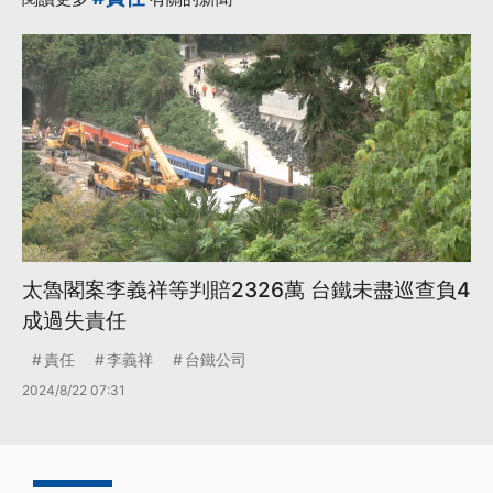
太魯閣案李義祥等判賠2326萬 台鐵未盡巡查負4
成過失責任
責任
李義祥
台鐵公司
2024/8/22 07:31