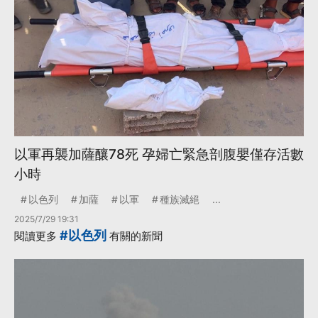
以軍再襲加薩釀78死 孕婦亡緊急剖腹嬰僅存活數
小時
以色列
加薩
以軍
種族滅絕
...
2025/7/29 19:31
#以色列
閱讀更多
有關的新聞