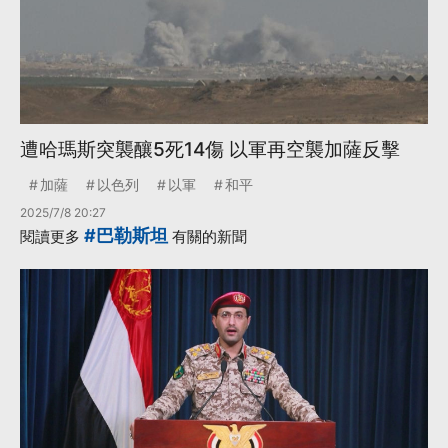
遭哈瑪斯突襲釀5死14傷 以軍再空襲加薩反擊
加薩
以色列
以軍
和平
2025/7/8 20:27
#巴勒斯坦
閱讀更多
有關的新聞