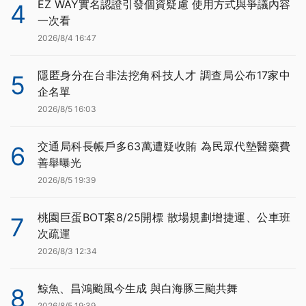
EZ WAY實名認證引發個資疑慮 使用方式與爭議內容
4
一次看
2026/8/4 16:47
隱匿身分在台非法挖角科技人才 調查局公布17家中
5
企名單
2026/8/5 16:03
交通局科長帳戶多63萬遭疑收賄 為民眾代墊醫藥費
6
善舉曝光
2026/8/5 19:39
桃園巨蛋BOT案8/25開標 散場規劃增捷運、公車班
7
次疏運
2026/8/3 12:34
鯨魚、昌鴻颱風今生成 與白海豚三颱共舞
8
2026/8/5 19:39