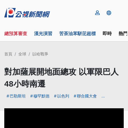
總預算審查
漢光演習
苦茶油苯駢芘超標
即時
熱門
首頁
全球
以哈戰爭
對加薩展開地面總攻 以軍限巴人
48小時南遷
巴勒斯坦
穆罕默德
以色列
聯合國大會
...