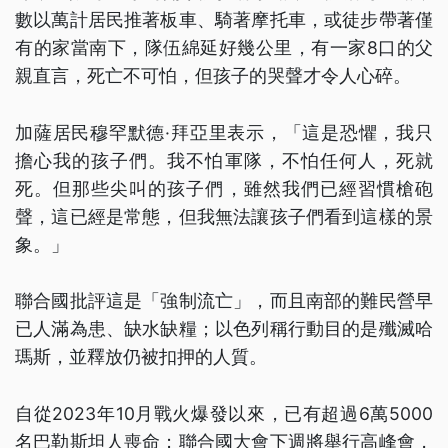
數以萬計居民推著板車、騎著摩托車，或徒步帶著僅
有的家當南下，隊伍綿延好幾公里，有一家8口的父
親直言，死亡不可怕，但孩子的哭聲才令人心碎。
加薩居民穆罕默德·拜亞里表示，「這是恐懼，我只
擔心我的孩子們。我不怕軍隊，不怕任何人，死就
死。但那些尖叫的孩子們，雖然我們已經習慣槍砲
聲，這已經是常態，但我無法讓孩子們看到這樣的景
象。」
聯合國批評這是「強制流亡」，而且南部的難民營早
已人滿為患、缺水缺糧；以色列稱行動目的是殲滅哈
瑪斯，並釋放仍被扣押的人質。
自從2023年10月戰火爆發以來，已有超過6萬5000
名巴勒斯坦人喪命；聯合國大會下週將舉行高峰會，