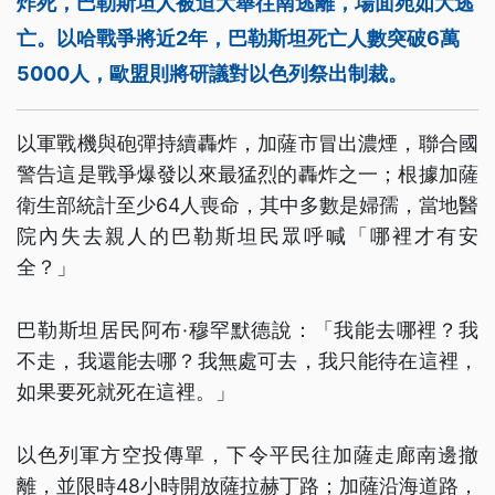
炸死，巴勒斯坦人被迫大舉往南逃離，場面宛如大逃
亡。以哈戰爭將近2年，巴勒斯坦死亡人數突破6萬
5000人，歐盟則將研議對以色列祭出制裁。
以軍戰機與砲彈持續轟炸，加薩市冒出濃煙，聯合國
警告這是戰爭爆發以來最猛烈的轟炸之一；根據加薩
衛生部統計至少64人喪命，其中多數是婦孺，當地醫
院內失去親人的巴勒斯坦民眾呼喊「哪裡才有安
全？」
巴勒斯坦居民阿布·穆罕默德說：「我能去哪裡？我
不走，我還能去哪？我無處可去，我只能待在這裡，
如果要死就死在這裡。」
以色列軍方空投傳單，下令平民往加薩走廊南邊撤
離，並限時48小時開放薩拉赫丁路；加薩沿海道路，