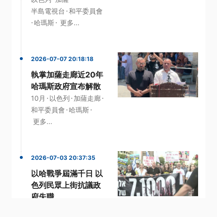
·
半島電視台
和平委員會
·
·
哈瑪斯
更多...
2026-07-07 20:18:18
執掌加薩走廊近20年
哈瑪斯政府宣布解散
·
·
·
10月
以色列
加薩走廊
·
·
和平委員會
哈瑪斯
更多...
2026-07-03 20:37:35
以哈戰爭屆滿千日 以
色列民眾上街抗議政
府失職
·
·
·
10月
以哈戰爭
以色列