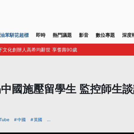
油苯駢芘超標
即時
熱門議題
影音
數位專題
深度
下文化創辦人高希均辭世 享耆壽90歲
中國施壓留學生 監控師生
Tube
中國
英國
...