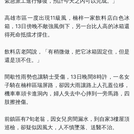
緊急派工進行修復，預計今天之內可以完成。」
高雄市區一度出現11級風，楠梓一家飲料店白色冰
箱，13日傍晚不敵強風倒下，另一台比人高的冰箱還
得死命抵擋才撐住。
飲料店老闆說，「有稍微做，把它冰箱固定住，但是
還是頂不住。」
間歇性雨勢也讓騎士受傷，13日晚間8時許，一名女
子騎在楠梓區瑞屏路，卻因大雨讓路上人孔蓋位移，
機車車頭卡進洞內，婦人失去中心摔到一旁馬路，四
肢擦挫傷。
前鎮區有7旬老翁，因女兒房間漏水，到自家3樓屋頂
巡檢，卻疑似因風大，人不慎墜落、送醫不治。