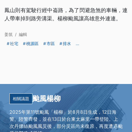
鳳山則有駕駛行經中崙路，為了閃避急煞的車輛，連
人帶車掉到路旁溝渠。楊柳颱風讓高雄意外連連。
姜筑
/
編輯
社宅
桃源區
市區
排水
...
颱風楊柳
相關議題
2025年第11號颱風「楊柳」於8月8日生成，12日海
警、陸警齊發，並在13日於台東太麻里一帶登陸。上
次丹娜絲颱風風災後，部分災區尚未復原，再度遭遇颱