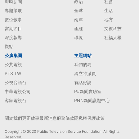
即時新聞
政治
社會
專題策展
全球
生活
數位敘事
兩岸
地方
當期節目
產經
文教科技
深度報導
環境
社福人權
觀點
公廣集團
主題網站
公共電視
我們的島
PTS TW
獨立特派員
公視台語台
有話好說
中華電視公司
P#新聞實驗室
客家電視台
PNN新聞議題中心
關於我們
更正啟事
最新消息
服務條款
隱私權保護政策
Copyright © 2020 Public Television Service Foundation. All Rights
Reserved.