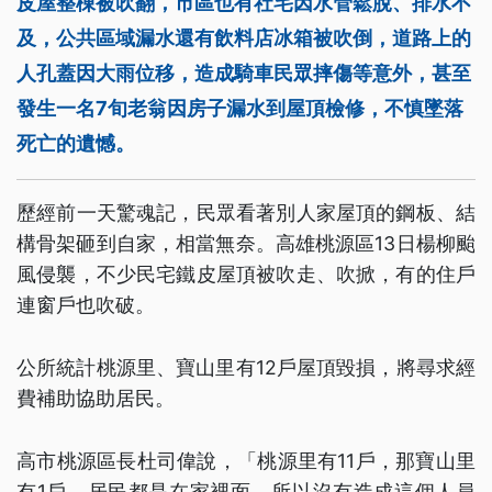
皮屋整棟被吹翻，市區也有社宅因水管鬆脫、排水不
及，公共區域漏水還有飲料店冰箱被吹倒，道路上的
人孔蓋因大雨位移，造成騎車民眾摔傷等意外，甚至
發生一名7旬老翁因房子漏水到屋頂檢修，不慎墜落
死亡的遺憾。
歷經前一天驚魂記，民眾看著別人家屋頂的鋼板、結
構骨架砸到自家，相當無奈。高雄桃源區13日楊柳颱
風侵襲，不少民宅鐵皮屋頂被吹走、吹掀，有的住戶
連窗戶也吹破。
公所統計桃源里、寶山里有12戶屋頂毀損，將尋求經
費補助協助居民。
高市桃源區長杜司偉說，「桃源里有11戶，那寶山里
有1戶，居民都是在家裡面，所以沒有造成這個人員