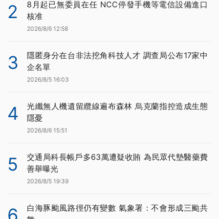
8月起已無委員在任 NCC停發手機等電信設備進口
2
核准
2026/8/6 12:58
隱匿身分在台非法挖角科技人才 調查局公布17家中
3
企名單
2026/8/5 16:03
光纖無人機遺留纜線遍布森林 烏克蘭指控造成生態
4
隱憂
2026/8/6 15:51
交通局科長帳戶多63萬遭疑收賄 為民眾代墊醫藥費
5
善舉曝光
2026/8/5 19:39
白海豚颱風路徑仍有變數 氣象署：不會形成三颱共
6