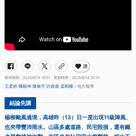
讚
發布時間：
2025/8/14 19:31
更新時間：
2025/8/14 20:51
王柔婷
陳顯坤
陳奐宇
許政俊
孟昭權
/ 地方報導
楊柳颱風過境，高雄昨（13）日一度出現11級陣風、
也夾帶豐沛雨水。山區多處道路、民宅毀損，還有鐵