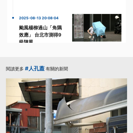
2025-08-13 20:08:04
颱風楊柳過山「角隅
效應」 台北市測得9
級陣風
·
·
·
北部
台北市
外牆
強風
·
·
楊柳颱風
更多...
#人孔蓋
閱讀更多
有關的新聞