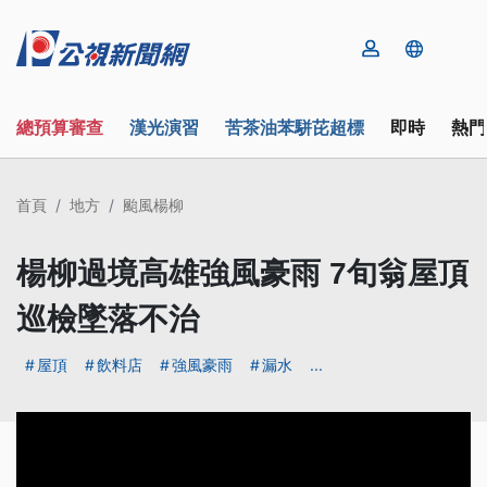
總預算審查
漢光演習
苦茶油苯駢芘超標
即時
熱門
首頁
地方
颱風楊柳
楊柳過境高雄強風豪雨 7旬翁屋頂
巡檢墜落不治
屋頂
飲料店
強風豪雨
漏水
...