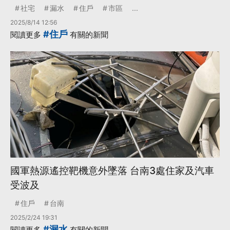
社宅
漏水
住戶
市區
...
2025/8/14 12:56
#住戶
閱讀更多
有關的新聞
國軍熱源遙控靶機意外墜落 台南3處住家及汽車
受波及
住戶
台南
2025/2/24 19:31
#漏水
閱讀更多
有關的新聞