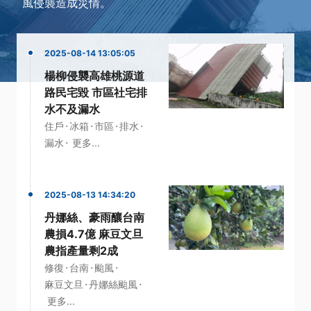
風侵襲造成災情。
2025-08-14 13:05:05
楊柳侵襲高雄桃源道
路民宅毀 市區社宅排
水不及漏水
·
·
·
·
住戶
冰箱
市區
排水
·
漏水
更多...
2025-08-13 14:34:20
丹娜絲、豪雨釀台南
農損4.7億 麻豆文旦
農指產量剩2成
·
·
·
修復
台南
颱風
·
·
麻豆文旦
丹娜絲颱風
更多...