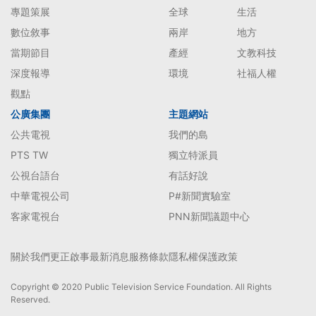
專題策展
全球
生活
數位敘事
兩岸
地方
當期節目
產經
文教科技
深度報導
環境
社福人權
觀點
公廣集團
主題網站
公共電視
我們的島
PTS TW
獨立特派員
公視台語台
有話好說
中華電視公司
P#新聞實驗室
客家電視台
PNN新聞議題中心
關於我們
更正啟事
最新消息
服務條款
隱私權保護政策
Copyright © 2020 Public Television Service Foundation. All Rights
Reserved.