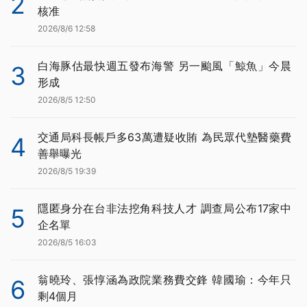
2
核准
2026/8/6 12:58
白海豚估最快週五發布海警 另一颱風「鯨魚」今晨
3
形成
2026/8/5 12:50
交通局科長帳戶多63萬遭疑收賄 為民眾代墊醫藥費
4
善舉曝光
2026/8/5 19:39
隱匿身分在台非法挖角科技人才 調查局公布17家中
5
企名單
2026/8/5 16:03
翁曉玲、張惇涵為政院業務費交鋒 韓國瑜：今年只
6
剩4個月