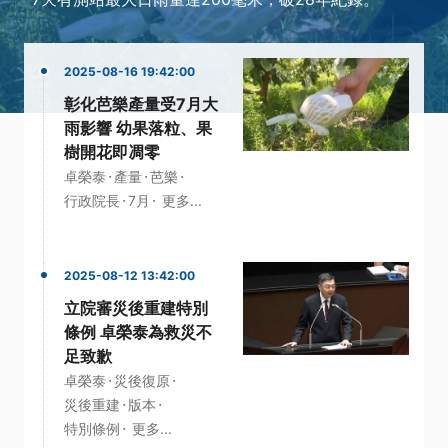
2025-08-16 19:42:00
彰化芭樂產量受7月大
雨影響 幼果落粒、果
樹開花即凋零
·
·
·
卓榮泰
產量
芭樂
·
·
行政院長
7月
更多...
2025-08-12 13:42:00
立院審災後重建特別
條例 卓榮泰為救災不
足致歉
·
·
卓榮泰
災後復原
·
·
災後重建
版本
·
特別條例
更多...