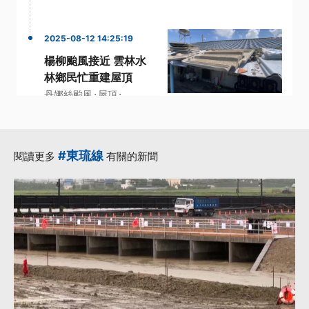
2025-08-12 14:25:19
楊柳颱風接近 雲林水
林鄉民忙重建屋頂
·
·
丹娜絲颱風
屋頂
·
·
抽水機
楊柳颱風
·
鄉公所
更多...
#東琉線
閱讀更多
有關的新聞