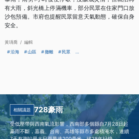
有大雨，斜光橋上停滿機車，部分民眾在住家門口放
沙包預備。市府也提醒民眾留意天氣動態，確保自身
安全。
黃瑀喬
/
編輯
沿海
山區
撤離
民眾
...
728豪雨
相關議題
受低壓帶與西南氣流影響，西南部多個縣自7月28日起
豪雨不斷，嘉義、台南、高雄等縣市多處積淹水，連續
7天有測站最大日雨量達200毫米，破28年紀錄。