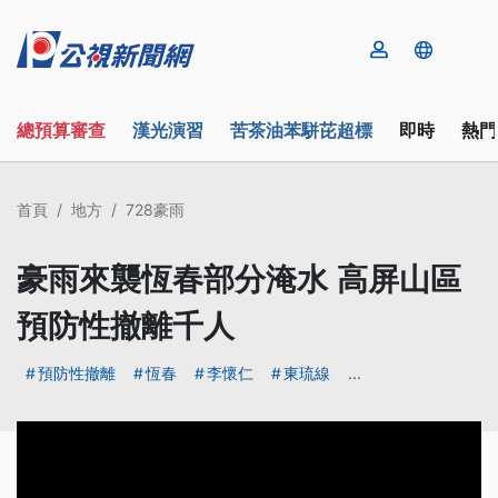
總預算審查
漢光演習
苦茶油苯駢芘超標
即時
熱門
首頁
地方
728豪雨
豪雨來襲恆春部分淹水 高屏山區
預防性撤離千人
預防性撤離
恆春
李懷仁
東琉線
...