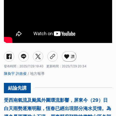
讚
發布時間：
2025/7/29 19:40
更新時間：
2025/7/29 20:34
陳奐宇
許政俊
/ 地方報導
受西南氣流及颱風外圍環流影響，屏東今（29）日
白天雨勢逐漸明顯，恆春已經出現部分淹水災情。為