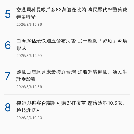
交通局科長帳戶多63萬遭疑收賄 為民眾代墊醫藥費
5
善舉曝光
2026/8/5 19:39
白海豚估最快週五發布海警 另一颱風「鯨魚」今晨
6
形成
2026/8/5 12:50
颱風白海豚週末最接近台灣 漁船進港避風、漁民生
7
計受影響
2026/8/6 19:39
律師與掮客合謀誆可購BNT疫苗 慈濟遭詐10.6億、
8
檢起訴17人
2026/8/6 19:39