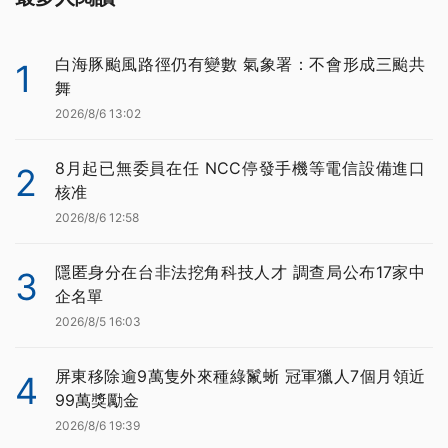
白海豚颱風路徑仍有變數 氣象署：不會形成三颱共
1
舞
2026/8/6 13:02
8月起已無委員在任 NCC停發手機等電信設備進口
2
核准
2026/8/6 12:58
隱匿身分在台非法挖角科技人才 調查局公布17家中
3
企名單
2026/8/5 16:03
屏東移除逾9萬隻外來種綠鬣蜥 冠軍獵人7個月領近
4
99萬獎勵金
2026/8/6 19:39