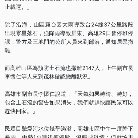
止載運。」
除了沿海，山區霧台因大雨導致台24線37公里路段
出現零星落石，強降雨導致屏東、高雄29日皆停班停
課，警方及三地門的公所人員來到部落，通知居民撤
離。
而高雄山區為預防土石流也撤離2147人，上午副市長
李懷仁等人來到茂林確認撤離狀況。
高雄市副市長李懷仁說道，「天氣如果轉晴、轉好，
包含土石流的警告如果消失，我們就趕快讓民眾可以
趕快回家。」
民眾目擊愛河水位幾乎滿溢，高雄市區中午一度降下
暴雨，雨勢1小時後便停歇，沒釀成災情；但就怕再