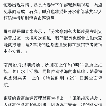
恆春出現災情，縣長周春米下午趕緊到場視察，為避
免暴雨造成土石流，縣府也將滿州分水嶺部落共47人
預防性撤離到恆春市區避災。
屏東縣長周春米表示，「分水嶺部落大概就是在劃定
為警戒區，大概每次颱風，我們鄉長也都會去勸大家
能夠撤離，這2年我們也都盡量安排在旅館或者旅宿
中心安置。」
南灣沿海浪潮洶湧，沙灘在上午約9時半就插上紅
旗、禁止水上活動。同樣位處沿海的東琉線，隨著海
象逐漸惡劣，上午10時後到明（29）日將全面停
航。
東琉線泰富航運經理冀慶生指出，「風浪越來越差，
因此我們會在10點以後，因為為了安全，我們會先停