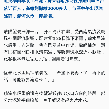
避免暴雨導致土石流，屏東縣府預防性撤離山區各部
落近百人；高雄則撤離2000多人，市區中午出現強
降雨，愛河水位一度暴漲。
放眼望去汪洋一片，分不清路在哪。受西南氣流及颱
風外圍環流影響，屏東恆春29日降下豪雨，龍水里淹
水嚴重，赤崁路一帶有民眾苦中作樂、撒網捕魚；還
有民宿因門口排水溝滿溢，導致週邊水深近小腿肚，
旅客根本無法靠近民宿，讓業者很無奈。
恆春龍水里民宿業者說：「希望不要再下了，再下的
話，可能就要淹進來了。」
積淹水嚴重的還有後壁湖通往出水口方向的路段，部
分水深近半個輪胎，車子經過激起大片水花。