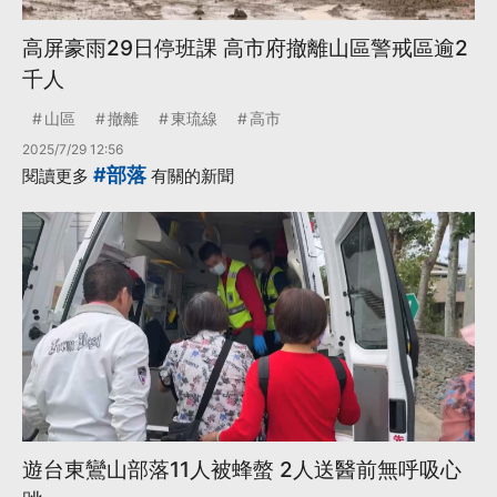
高屏豪雨29日停班課 高市府撤離山區警戒區逾2
千人
山區
撤離
東琉線
高市
2025/7/29 12:56
#部落
閱讀更多
有關的新聞
遊台東鸞山部落11人被蜂螫 2人送醫前無呼吸心