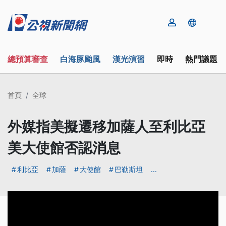
總預算審查
白海豚颱風
漢光演習
即時
熱門議題
首頁
全球
外媒指美擬遷移加薩人至利比亞
美大使館否認消息
利比亞
加薩
大使館
巴勒斯坦
...