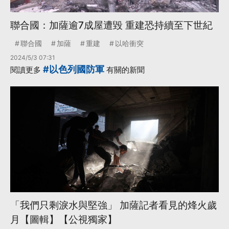
聯合國：加薩逾7成屋遭毀 重建恐持續至下世紀
聯合國
加薩
重建
以哈衝突
2024/5/3 07:31
#以色列國防軍
閱讀更多
有關的新聞
「我們只剩淚水與堅強」 加薩記者看見的烽火歲
月【圖輯】【公視獨家】