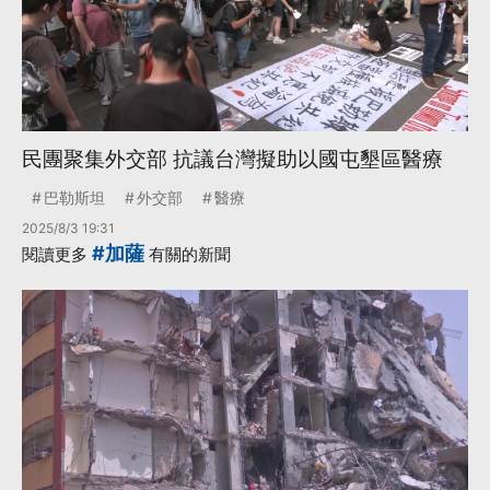
民團聚集外交部 抗議台灣擬助以國屯墾區醫療
巴勒斯坦
外交部
醫療
2025/8/3 19:31
#加薩
閱讀更多
有關的新聞