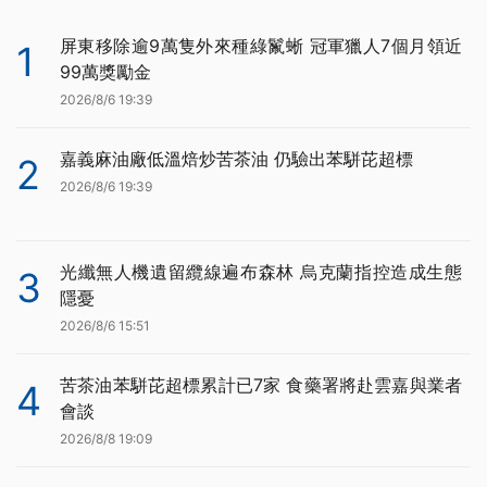
屏東移除逾9萬隻外來種綠鬣蜥 冠軍獵人7個月領近
1
99萬獎勵金
2026/8/6 19:39
嘉義麻油廠低溫焙炒苦茶油 仍驗出苯駢芘超標
2
2026/8/6 19:39
光纖無人機遺留纜線遍布森林 烏克蘭指控造成生態
3
隱憂
2026/8/6 15:51
苦茶油苯駢芘超標累計已7家 食藥署將赴雲嘉與業者
4
會談
2026/8/8 19:09