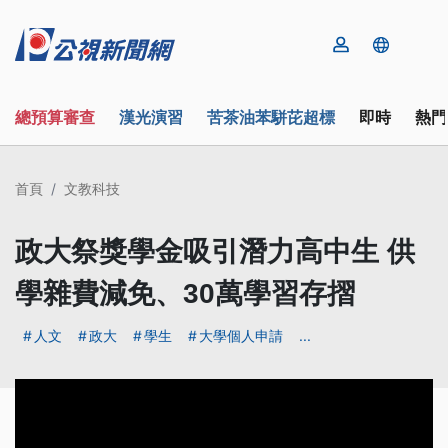
總預算審查
漢光演習
苦茶油苯駢芘超標
即時
熱門
首頁
文教科技
政大祭獎學金吸引潛力高中生 供
學雜費減免、30萬學習存摺
人文
政大
學生
大學個人申請
...