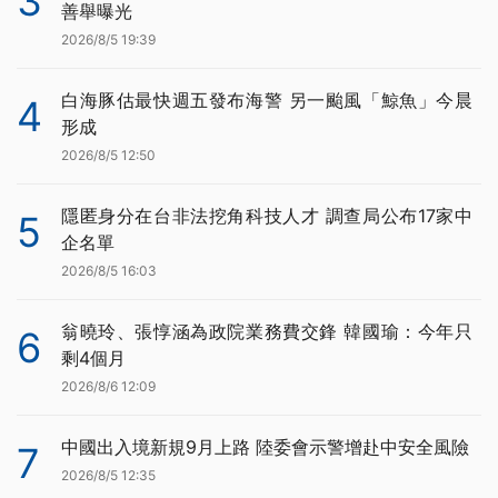
3
善舉曝光
2026/8/5 19:39
白海豚估最快週五發布海警 另一颱風「鯨魚」今晨
4
形成
2026/8/5 12:50
隱匿身分在台非法挖角科技人才 調查局公布17家中
5
企名單
2026/8/5 16:03
翁曉玲、張惇涵為政院業務費交鋒 韓國瑜：今年只
6
剩4個月
2026/8/6 12:09
中國出入境新規9月上路 陸委會示警增赴中安全風險
7
2026/8/5 12:35