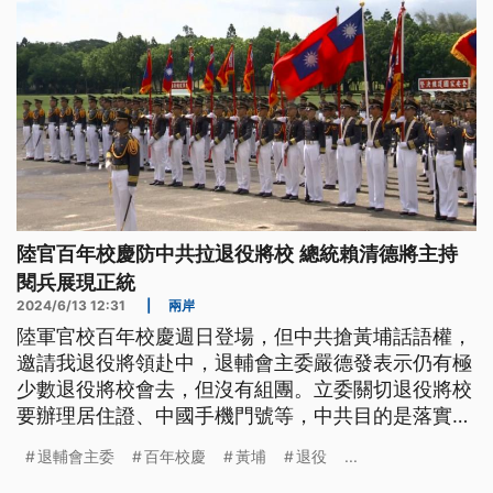
陸官百年校慶防中共拉退役將校 總統賴清德將主持
閱兵展現正統
2024/6/13 12:31
|
兩岸
陸軍官校百年校慶週日登場，但中共搶黃埔話語權，
邀請我退役將領赴中，退輔會主委嚴德發表示仍有極
少數退役將校會去，但沒有組團。立委關切退役將校
要辦理居住證、中國手機門號等，中共目的是落實
「內國法化」，陸軍司令部強調，中華民國在哪裡，
退輔會主委
百年校慶
黃埔
退役
...
黃埔精神就在哪裡，總統賴清德將親自出席，展現黃