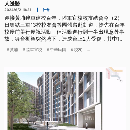
人送醫
2024/6/2 19:31
|
社會
迎接黃埔建軍建校百年，陸軍官校校友總會今（2）
日集結三軍13校校友會等團體齊赴凱道，搶先在百年
校慶前舉行慶祝活動，但活動進行到一半出現意外事
故，舞台棚架突然垮下，造成台上2人受傷，其中1名
演奏人員頭部流血，送醫後沒有大礙。警方表示，是
黃埔
陸軍官校
中華民國
校友
...
因大雨積水造成棚架倒塌。