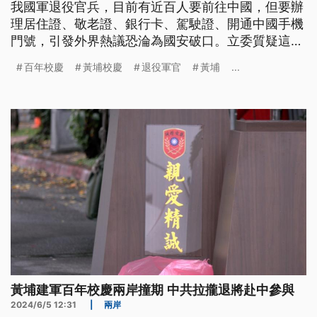
我國軍退役官兵，目前有近百人要前往中國，但要辦
理居住證、敬老證、銀行卡、駕駛證、開通中國手機
門號，引發外界熱議恐淪為國安破口。立委質疑這些
退役官兵背棄軍中同袍，陸軍官校專修班校友會否認
百年校慶
黃埔校慶
退役軍官
黃埔
...
接受中共統戰，堅稱是自行申請辦理活動。
黃埔建軍百年校慶兩岸撞期 中共拉攏退將赴中參與
2024/6/5 12:31
|
兩岸