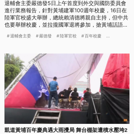
退輔會主委嚴德發5日上午首度到外交與國防委員會
進行業務報告，針對黃埔建軍100週年校慶，16日在
陸軍官校盛大舉辦，總統賴清德將親自主持，但中共
也要舉辦校慶，並拉攏國軍退將參加，搶黃埔話語
權。嚴德發表示，經過宣導後，退伍軍人社團去大陸
退輔會主委
嚴德發
陸軍官校
百年校慶
...
不超過百人，且鳳山的陸軍官校才是正統，預估會有
超過萬人到場慶祝。
凱道黃埔百年慶典遇大雨攪局 舞台棚架遭積水壓垮2