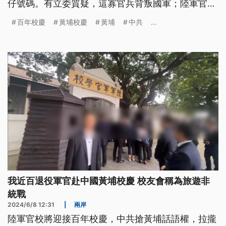
仔號碼。有立委質疑，這寡官兵背叛國軍；陸軍官校
專修班校友會否認接受中國統戰。（這則新聞標題、
百年校慶
黃埔校慶
黃埔
中共
...
前言為臺語文。）
我近百退役軍官赴中國黃埔校慶 校友會稱為旅遊非
統戰
2024/6/8 12:31
|
兩岸
陸軍官校將迎接百年校慶，中共搶黃埔話語權，拉攏