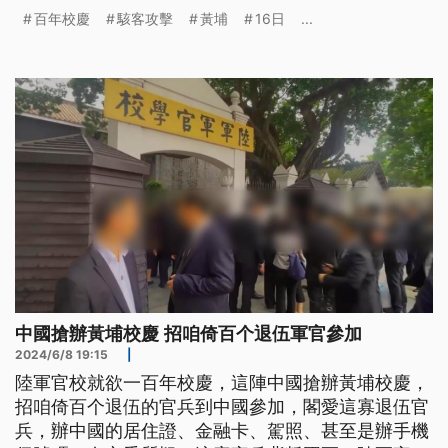
帕羅表示，正在推動地獄景象應變計畫，萬一共軍有
百年校慶
駭客攻擊
黃埔
16日
...
具體攻台行動，會在台海部署大量無人機艦進行反
制。學者分析，在台海的機艦容易被擊殺，部署大量
無人載具可進一步強化火力投射能力。
中國搶辦黃埔校慶 招咱倚百个退伍軍官參加
2024/6/8 19:15
|
陸軍官校就欲一百年校慶，這陣中國搶辦黃埔校慶，
招咱倚百个退伍的官兵到中國參加，閣愛這寡退伍官
兵，辦中國的居住證、金融卡、駕照、甚至是辦手機