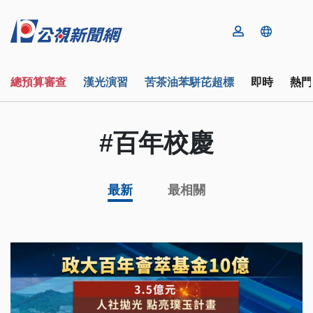
總預算審查
漢光演習
苦茶油苯駢芘超標
即時
熱門
#百年校慶
最新
最相關