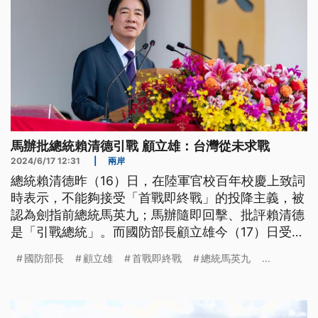
馬辦批總統賴清德引戰 顧立雄：台灣從未求戰
2024/6/17 12:31
|
兩岸
總統賴清德昨（16）日，在陸軍官校百年校慶上致詞
時表示，不能夠接受「首戰即終戰」的投降主義，被
認為劍指前總統馬英九；馬辦隨即回擊、批評賴清德
是「引戰總統」。而國防部長顧立雄今（17）日受訪
時回應台灣從未求戰，總統的重點是要有抗敵決心，
國防部長
顧立雄
首戰即終戰
總統馬英九
...
強調會以不對稱作戰削弱敵軍戰力、瓦解侵台企圖。