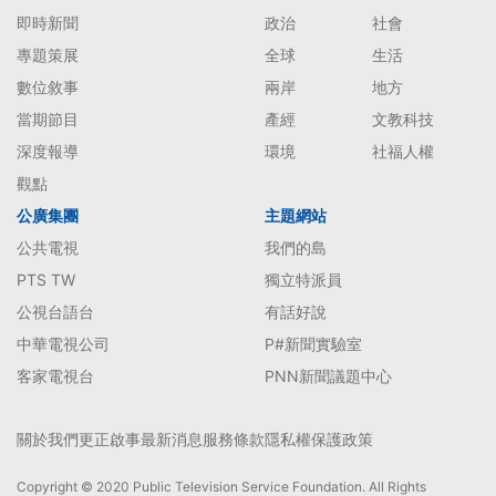
即時新聞
政治
社會
專題策展
全球
生活
數位敘事
兩岸
地方
當期節目
產經
文教科技
深度報導
環境
社福人權
觀點
公廣集團
主題網站
公共電視
我們的島
PTS TW
獨立特派員
公視台語台
有話好說
中華電視公司
P#新聞實驗室
客家電視台
PNN新聞議題中心
關於我們
更正啟事
最新消息
服務條款
隱私權保護政策
Copyright © 2020 Public Television Service Foundation. All Rights