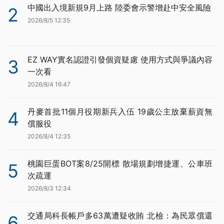
中國出入境新規9月上路 陸委會示警增赴中安全風險
2
2026/8/5 12:35
EZ WAY實名認證引發個資疑慮 使用方式與爭議內容
3
一次看
2026/8/4 16:47
丹麥首批11個月役期新兵入伍 19歲公主放棄薪資無
4
償服役
2026/8/4 12:35
桃園巨蛋BOT案8/25開標 散場規劃增捷運、公車班
5
次疏運
2026/8/3 12:34
交通局科長帳戶多63萬遭疑收賄 北檢：為民眾償還
6