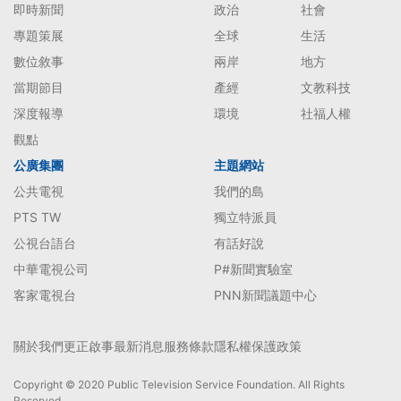
即時新聞
政治
社會
專題策展
全球
生活
數位敘事
兩岸
地方
當期節目
產經
文教科技
深度報導
環境
社福人權
觀點
公廣集團
主題網站
公共電視
我們的島
PTS TW
獨立特派員
公視台語台
有話好說
中華電視公司
P#新聞實驗室
客家電視台
PNN新聞議題中心
關於我們
更正啟事
最新消息
服務條款
隱私權保護政策
Copyright © 2020 Public Television Service Foundation. All Rights
Reserved.