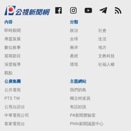
內容
分類
即時新聞
政治
社會
專題策展
全球
生活
數位敘事
兩岸
地方
當期節目
產經
文教科技
深度報導
環境
社福人權
觀點
公廣集團
主題網站
公共電視
我們的島
PTS TW
獨立特派員
公視台語台
有話好說
中華電視公司
P#新聞實驗室
客家電視台
PNN新聞議題中心