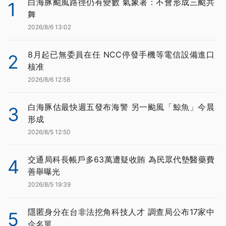
白海豚颱風路徑仍有變數 氣象署：不會形成三颱共
1
舞
2026/8/6 13:02
8月起已無委員在任 NCC停發手機等電信設備進口
2
核准
2026/8/6 12:58
白海豚估最快週五發布海警 另一颱風「鯨魚」今晨
3
形成
2026/8/5 12:50
交通局科長帳戶多63萬遭疑收賄 為民眾代墊醫藥費
4
善舉曝光
2026/8/5 19:39
隱匿身分在台非法挖角科技人才 調查局公布17家中
5
企名單