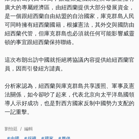
廣大的專屬經濟區，由紐西蘭提供大部分發展資金，
是一個跟紐西蘭自由結盟的自治國家，庫克群島人民
可同時擁有紐西蘭國籍，根據憲法，其外交與國防由
紐西蘭代管，但庫克群島也必須就任何可能影響威靈
頓的事宜跟紐西蘭保持聯絡。
這次布朗出訪中國就拒絕將協議內容提供給紐西蘭官
員，因而引發紐方譴責。
分析家認為，紐西蘭與庫克群島共享護照、軍事及憲
法關係，如今卻吵了起來，代表北京向太平洋島國領
導人示好成功，也是對西方國家反制中國勢力支配的
一記重擊。
劉怡廷
/
編輯
中國
採礦
國家
夥伴
...