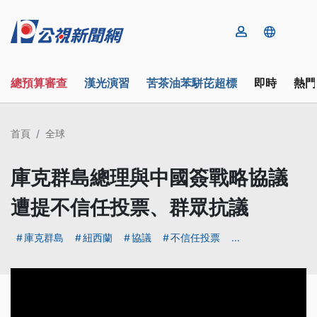
總預算審查
漢光演習
苦茶油苯駢芘超標
即時
熱門
首頁
全球
庫克群島總理與中國簽戰略協議
遭提不信任投票、群眾抗議
庫克群島
紐西蘭
協議
不信任投票
...