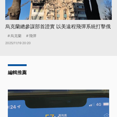
烏克蘭總參謀部首證實 以美遠程飛彈系統打擊俄
烏克蘭
飛彈
2025/11/19 20:20
編輯推薦