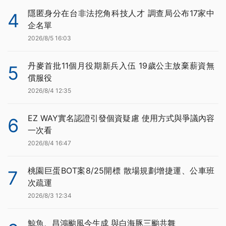
隱匿身分在台非法挖角科技人才 調查局公布17家中
4
企名單
2026/8/5 16:03
丹麥首批11個月役期新兵入伍 19歲公主放棄薪資無
5
償服役
2026/8/4 12:35
EZ WAY實名認證引發個資疑慮 使用方式與爭議內容
6
一次看
2026/8/4 16:47
桃園巨蛋BOT案8/25開標 散場規劃增捷運、公車班
7
次疏運
2026/8/3 12:34
鯨魚、昌鴻颱風今生成 與白海豚三颱共舞