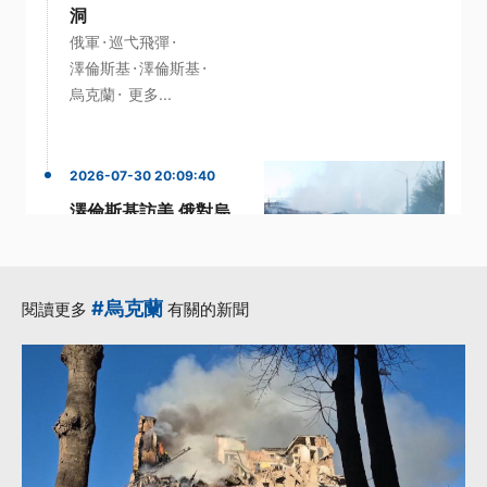
洞
·
·
俄軍
巡弋飛彈
·
·
澤倫斯基
澤倫斯基
·
烏克蘭
更多...
2026-07-30 20:09:40
澤倫斯基訪美 俄對烏
發動空襲釀13死
·
·
巡弋飛彈
澤倫斯基
·
·
澤倫斯基
空襲
波蘭
#烏克蘭
閱讀更多
有關的新聞