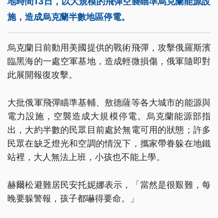
地時間13日，以大規模的飛彈空襲瞄準烏克蘭能源設
施，造成烏克蘭半數地區停電。
烏克蘭日前動用美國提供的戰術飛彈，攻擊俄羅斯濱
臨黑海的一處空軍基地，造成輕微損傷，俄軍隨即對
此展開報復攻擊。
大批俄軍飛彈瞄準基輔、敖德薩等各大城市的能源與
電力設施，空襲造成大規模停電。烏克蘭能源部指
出，大約半數的民眾目前處於無電可用的狀態；許多
民眾在缺乏燈光和空調的情況下，攜家帶眷躲在地鐵
站裡，大人無法上班，小孩也不能上學。
赫爾松避難居民安托妮娜表示，「當然是很艱難，每
晚要躲警報，孩子都嚇得要命。」