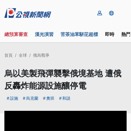
總預算審查
漢光演習
苦茶油苯駢芘超標
即時
熱門
首頁
全球
俄烏戰爭
烏以美製飛彈襲擊俄境基地 遭俄
反轟炸能源設施釀停電
設施
烏克蘭
奧班
和談