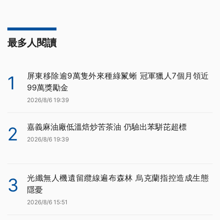
最多人閱讀
屏東移除逾9萬隻外來種綠鬣蜥 冠軍獵人7個月領近
1
99萬獎勵金
2026/8/6 19:39
嘉義麻油廠低溫焙炒苦茶油 仍驗出苯駢芘超標
2
2026/8/6 19:39
光纖無人機遺留纜線遍布森林 烏克蘭指控造成生態
3
隱憂
2026/8/6 15:51