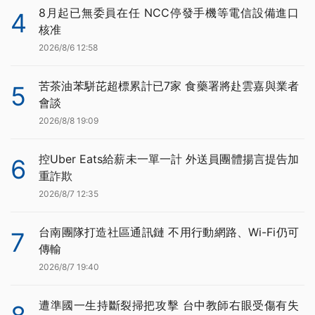
8月起已無委員在任 NCC停發手機等電信設備進口
4
核准
2026/8/6 12:58
苦茶油苯駢芘超標累計已7家 食藥署將赴雲嘉與業者
5
會談
2026/8/8 19:09
控Uber Eats給薪未一單一計 外送員團體揚言提告加
6
重詐欺
2026/8/7 12:35
台南團隊打造社區通訊鏈 不用行動網路、Wi-Fi仍可
7
傳輸
2026/8/7 19:40
遭準國一生持斷裂掃把攻擊 台中教師右眼受傷有失