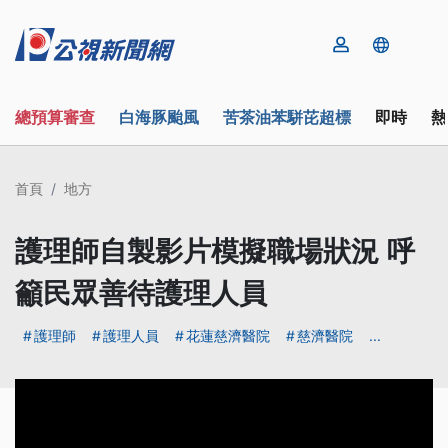
總預算審查
白海豚颱風
苦茶油苯駢芘超標
即時
熱
首頁
地方
護理師自製影片模擬職場狀況 呼
籲民眾善待護理人員
護理師
護理人員
花蓮慈濟醫院
慈濟醫院
...