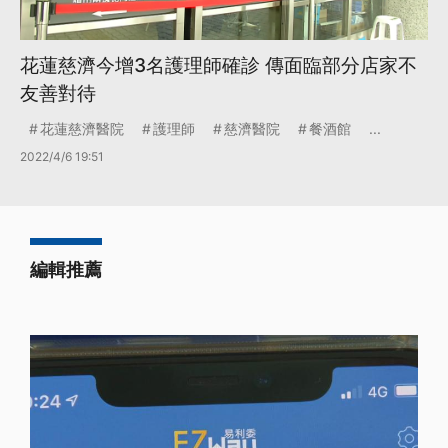
花蓮慈濟今增3名護理師確診 傳面臨部分店家不
友善對待
花蓮慈濟醫院
護理師
慈濟醫院
餐酒館
...
2022/4/6 19:51
編輯推薦