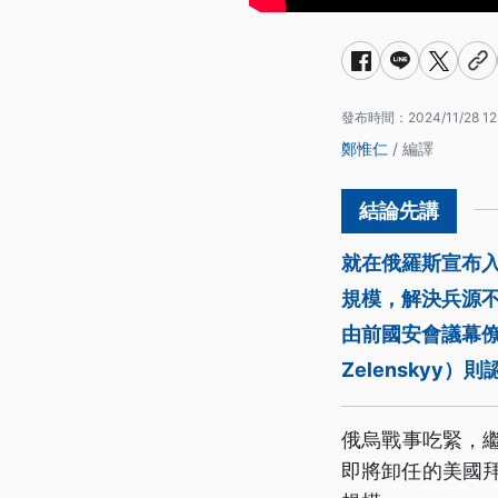
發布時間：
2024/11/28 12
鄭惟仁
/ 編譯
就在俄羅斯宣布
規模，解決兵源不足
由前國安會議幕僚長
Zelensky
俄烏戰事吃緊，繼俄
即將卸任的美國拜