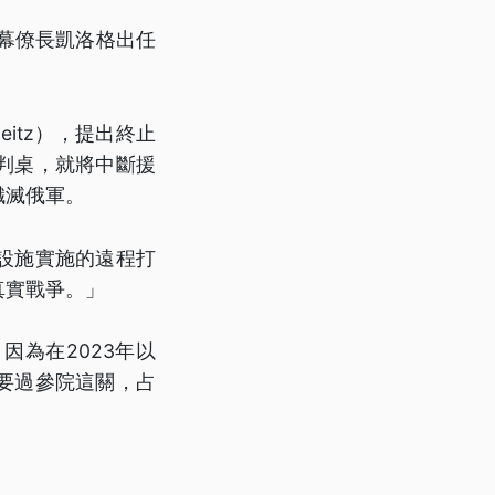
幕僚長凱洛格出任
eitz），提出終止
判桌，就將中斷援
殲滅俄軍。
設施實施的遠程打
真實戰爭。」
為在2023年以
要過參院這關，占