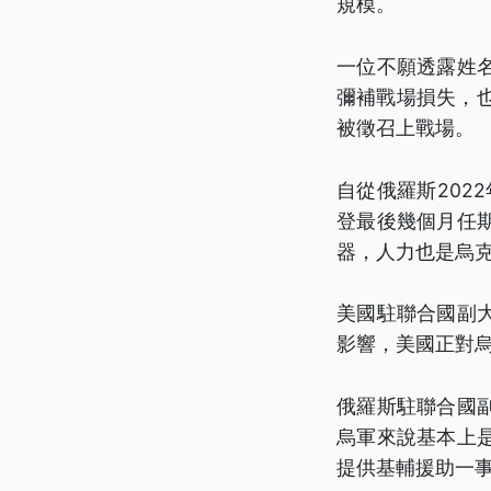
規模。
一位不願透露姓
彌補戰場損失，
被徵召上戰場。
自從俄羅斯202
登最後幾個月任
器，人力也是烏
美國駐聯合國副
影響，美國正對
俄羅斯駐聯合國
烏軍來說基本上
提供基輔援助一