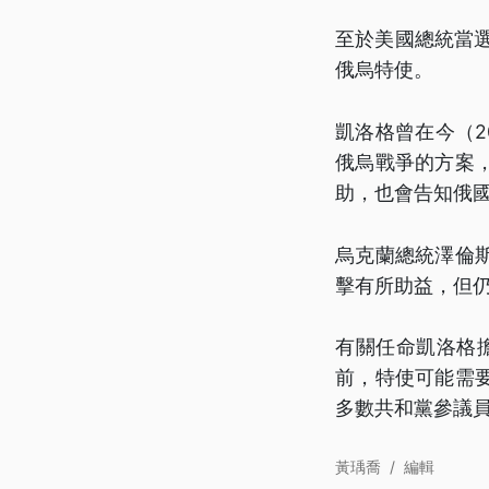
至於美國總統當
俄烏特使。
凱洛格曾在今（20
俄烏戰爭的方案
助，也會告知俄
烏克蘭總統澤倫
擊有所助益，但
有關任命凱洛格
前，特使可能需
多數共和黨參議
黃瑀喬
/
編輯