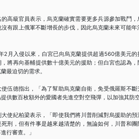
名的高級官員表示，烏克蘭確實需要更多兵源參加戰鬥，
也沒有跟上俄軍不斷增長的步伐，因此烏克蘭未來可能年滿
2年2月入侵以來，白宮已向烏克蘭提供超過560億美元
期，將再向基輔提供數十億美元的援助；但白宮也認為，
克蘭最迫切的需求。
大使伍德指出，「為了幫助烏克蘭自衛，免受俄羅斯不斷
烏提供數百枚額外的愛國者先進空對空飛彈，以加強其防
副大使紀柏梁表示，「即使我們將川普削減對烏援助的預
是死刑，但有件事是越來越清楚的，無論如何，川普和團
事進行審查。」