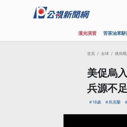
漢光演習
苦茶油苯駢
首頁
全球
俄烏戰
美促烏入
兵源不
18歲
烏克蘭