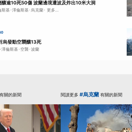
釀逾10死50傷 波蘭邊境遭波及炸出10米大洞
·
·
·
倫斯基
澤倫斯基
烏克蘭
更多...
40
對烏發動空襲釀13死
·
·
·
澤倫斯基
空襲
波蘭
#烏克蘭
有關的新聞
閱讀更多
有關的新聞