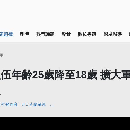
芘超標
即時
熱門議題
影音
數位專題
深度報導
爭
伍年齡25歲降至18歲 擴大
足
拜登政府
烏克蘭總統
...