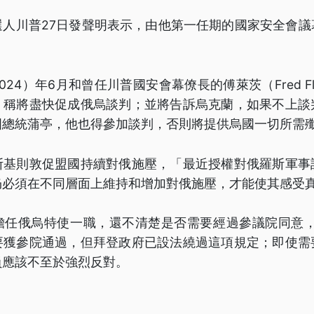
選人川普27日發聲明表示，由他第一任期的國家安全會議
24）年6月和曾任川普國安會幕僚長的傅萊茨（Fred Fl
，稱將盡快促成俄烏談判；並將告訴烏克蘭，如果不上談
國總統蒲亭，他也得參加談判，否則將提供烏國一切所需
斯基則敦促盟國持續對俄施壓，「最近授權對俄羅斯軍事
仍必須在不同層面上維持和增加對俄施壓，才能使其感受
擔任俄烏特使一職，還不清楚是否需要經過參議院同意，因
要獲參院通過，但拜登政府已設法繞過這項規定；即使需
員應該不至於強烈反對。