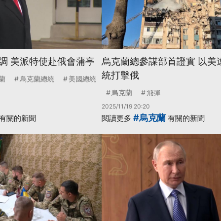
調 美派特使赴俄會蒲亭
烏克蘭總參謀部首證實 以美
統打擊俄
蘭
烏克蘭總統
美國總統
烏克蘭
飛彈
2025/11/19 20:20
#烏克蘭
有關的新聞
閱讀更多
有關的新聞