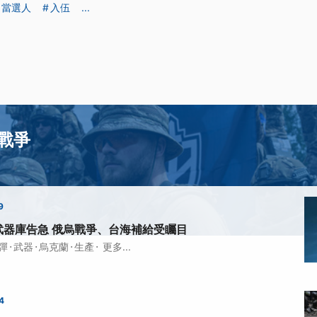
當選人
入伍
...
戰爭
9
武器庫告急 俄烏戰爭、台海補給受矚目
·
·
·
·
彈
武器
烏克蘭
生產
更多...
4