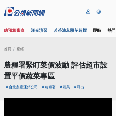
總預算審查
漢光演習
苦茶油苯駢芘超標
即時
熱門
首頁
產經
農糧署緊盯菜價波動 評估超市設
置平價蔬菜專區
台北農產運銷公司
農糧署
蔬菜
釋出
...