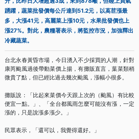
升，比昨日大增超過3成，來到878噸，但碰上買氣
踴躍，蔬菜批發價每公斤達到51.2元，以萵苣漲最
多，大漲41元，高麗菜上漲10元，水果批發價也上
漲27%。對此，農糧署表示，將監控市況，加強釋出
冷藏蔬菜。
台北永春黃昏市場，今日湧入不少採買的人潮，針對
康芮颱風過後帶動菜價上揚，有攤販直言，葉菜類稍
微貴了點，但已經比過去幾次颱風，漲幅小很多。
攤販說：「比起來菜價今天跟上次的（颱風）有比較
便宜一點。」、「全台都風雨怎麼可能沒有漲，一定
漲的，只是說漲多漲少。」
民眾表示，「還可以，我覺得還好。」