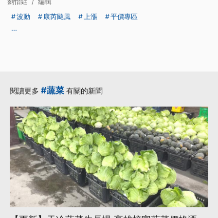
劉怡廷
/
編輯
波動
康芮颱風
上漲
平價專區
...
#蔬菜
閱讀更多
有關的新聞