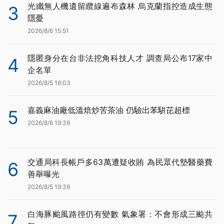
光纖無人機遺留纜線遍布森林 烏克蘭指控造成生態
3
隱憂
2026/8/6 15:51
隱匿身分在台非法挖角科技人才 調查局公布17家中
4
企名單
2026/8/5 16:03
嘉義麻油廠低溫焙炒苦茶油 仍驗出苯駢芘超標
5
2026/8/6 19:39
交通局科長帳戶多63萬遭疑收賄 為民眾代墊醫藥費
6
善舉曝光
2026/8/5 19:39
白海豚颱風路徑仍有變數 氣象署：不會形成三颱共
7