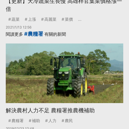
【更新】天冷蔬菜生長慢 高雄梓官葉菜價格漲一
倍
蔬菜
上漲
高麗菜
菜價
...
2021/1/13 12:56
#農糧署
閱讀更多
有關的新聞
解決農村人力不足 農糧署推農機補助
農糧署
補助
人力
農民
2019/12/23 12:48