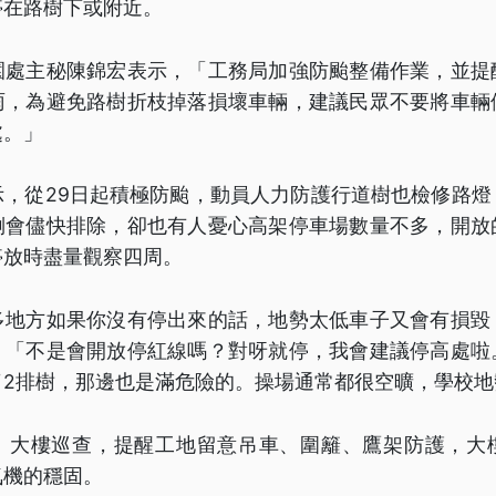
停在路樹下或附近。
園處主秘陳錦宏表示，「工務局加強防颱整備作業，並提
雨，為避免路樹折枝掉落損壞車輛，建議民眾不要將車輛
處。」
示，從29日起積極防颱，動員人力防護行道樹也檢修路燈
倒會儘快排除，卻也有人憂心高架停車場數量不多，開放
停放時盡量觀察四周。
多地方如果你沒有停出來的話，地勢太低車子又會有損毀
」「不是會開放停紅線嗎？對呀就停，我會建議停高處啦
了2排樹，那邊也是滿危險的。操場通常都很空曠，學校地
、大樓巡查，提醒工地留意吊車、圍籬、鷹架防護，大
氣機的穩固。