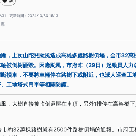
讚
2:31
更新時間：
2024/10/30 15:13
報導
颱，上次山陀兒颱風造成高雄多處路樹倒塌，全市32萬欉
車輛被倒樹砸毀。因應颱風，市府昨（29日）起動員人力
樹斷損車，不要將車輛停在路樹下或附近，也派人巡查工
著、工地塔式吊車等相關防護。
強風，大樹直接被吹倒還壓在車頂，另外1排停在高架橋下
。
市約32萬棵路樹就有2500件路樹倒塌的通報。市府