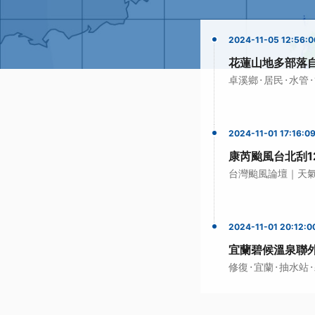
2024-11-05 12:56:0
花蓮山地多部落
·
·
·
卓溪鄉
居民
水管
2024-11-01 17:16:0
康芮颱風台北刮1
台灣颱風論壇｜天
2024-11-01 20:12:0
宜蘭碧候溫泉聯
·
·
·
修復
宜蘭
抽水站