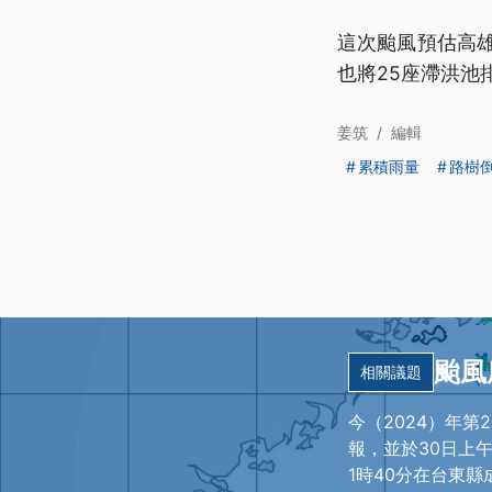
這次颱風預估高雄
也將25座滯洪池
姜筑
/
編輯
累積雨量
路樹
颱風
相關議題
今（2024）年第
報，並於30日上
1時40分在台東