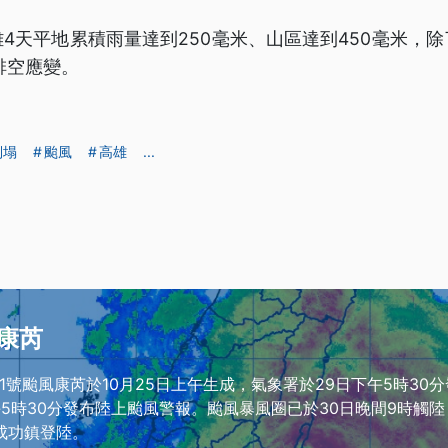
4天平地累積雨量達到250毫米、山區達到450毫米，
排空應變。
倒塌
颱風
高雄
...
康芮
21號颱風康芮於10月25日上午生成，氣象署於29日下午5時30
午5時30分發布陸上颱風警報。颱風暴風圈已於30日晚間9時觸陸
縣成功鎮登陸。