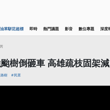
油苯駢芘超標
即時
熱門議題
影音
數位專題
深度
芮
颱樹倒砸車 高雄疏枝固架減
路樹
民眾