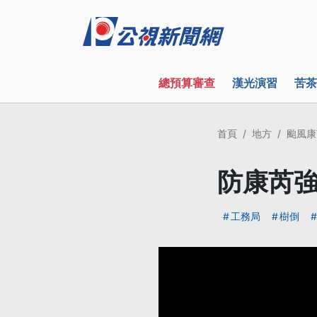
總預算審查
漢光演習
苦茶
首頁
地方
颱風康
防康芮強
工務局
樹倒