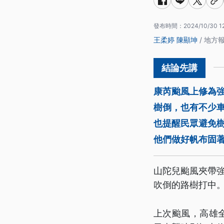
發布時間：
2024/10/30 1
王柔婷
陳顯坤
/ 地方
康芮颱風上修為強
樹倒，也有不少
也提醒民眾避免
他們做好帆布固
山陀兒颱風夾帶
吹倒的路樹打中
上次颱風，高雄全