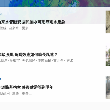
0
自來水管斷裂 居民無水可用靠雨水應急
·
·
管線
自來水
更多...
9
2級強風 角隅效應如何助長風速？
·
·
·
·
·
氣特急
吳聖宇
天氣風險
康芮颱風
東北角
更多...
0
外道路基掏空 修復估需等到明年
·
·
縣政府
道路
更多...