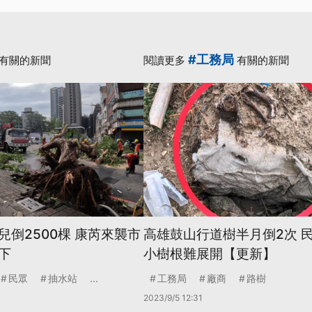
#工務局
有關的新聞
閱讀更多
有關的新聞
倒2500棵 康芮來襲市
高雄鼓山行道樹半月倒2次 
下
小樹根難展開【更新】
民眾
抽水站
...
工務局
廠商
路樹
2023/9/5 12:31