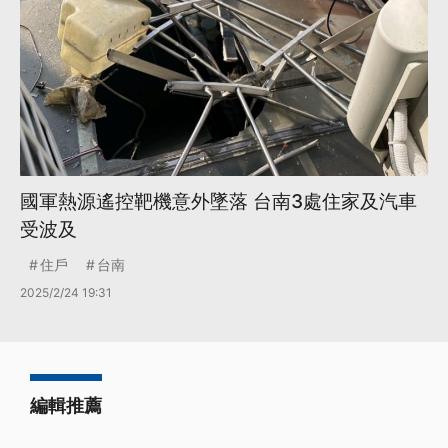
國軍熱源遙控靶機意外墜落 台南3處住家及汽車
受波及
住戶
台南
2025/2/24 19:31
編輯推薦