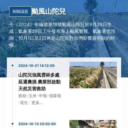
颱風山陀兒
相關議題
今（2024）年編號第18號颱風山陀兒於9月28日生
成，氣象署29日上午發布海上颱風警報。氣象署也預
測，10月1日及2日將是山陀兒對台灣影響最明顯的時
候。
2024-10-21 14:12:00
山陀兒強風雲林多處
延遲農損 農業部啟動
天然災害救助
·
·
·
救助
玉米
申報
胡蘿蔔
·
·
花生
更多...
2024-10-13 20:02:00