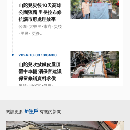
山陀兒災後10天高雄
公園狼藉 里長拉布條
抗議市府處理效率
·
·
·
公園
大寮里
市府
災後
·
·
里民
更多...
2024-10-09 13:04:00
山陀兒吹掀鐵皮屋頂
砸中車輛 消保官建議
保留修繕資料求償
·
·
·
屋頂
消保官
鐵皮
·
·
鐵皮屋
高市
更多...
#住戶
閱讀更多
有關的新聞