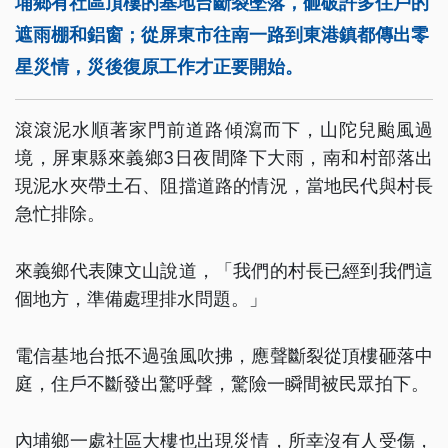
埔鄉有社區頂樓的基地台斷裂墜落，砸破許多住戶的
遮雨棚和鋁窗；從屏東市往南一路到東港鎮都傳出零
星災情，災後復原工作才正要開始。
滾滾泥水順著家門前道路傾瀉而下，山陀兒颱風過
境，屏東縣來義鄉3日夜間降下大雨，南和村部落出
現泥水夾帶土石、阻擋道路的情況，當地民代與村長
急忙排除。
來義鄉代表陳文山說道，「我們的村長已經到我們這
個地方，準備處理排水問題。」
電信基地台抵不過強風吹拂，應聲斷裂從頂樓砸落中
庭，住戶不斷發出驚呼聲，驚險一瞬間被民眾拍下。
內埔鄉一處社區大樓也出現災情，所幸沒有人受傷，