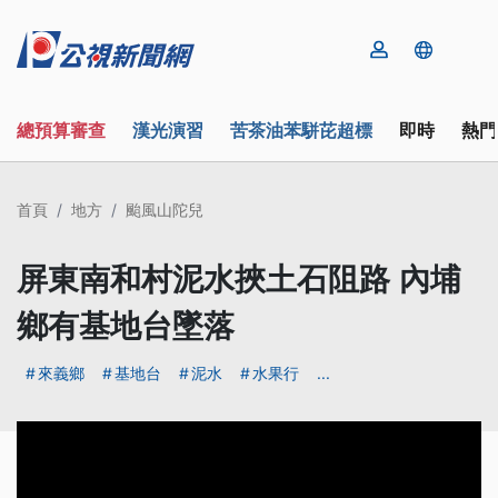
總預算審查
漢光演習
苦茶油苯駢芘超標
即時
熱門
首頁
地方
颱風山陀兒
屏東南和村泥水挾土石阻路 內埔
鄉有基地台墜落
來義鄉
基地台
泥水
水果行
...