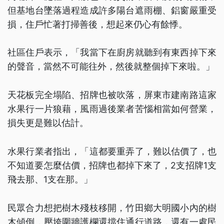
但基地台墜落過程造成許多陽台遮雨棚、鋁窗嚴重受
損，住戶忙著打掃善後，想起來仍心有餘悸。
社區住戶表示，「我當下在廚房就聽到有東西掉下來
的聲音，當然不可能往外，然後就整個掉下來啦。」
天花板完全塌陷、招牌也被吹落，屏東市建南路這家
水果行一片狼藉，風雨過後業者苦惱相當如何營業，
損失更是難以估計。
水果行業者指出，「這都要重弄了，難以估價了，也
不知道要怎麼估價，招牌也都掉下來了，2支招牌1支
飛去那、1支在那。」
民眾合力想把樹木殘枝移開，竹田鄉大明國小內的樹
木傾倒，壓垮圍牆護欄還擋住通行道路，還有一處民