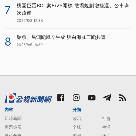
桃園巨蛋BOT案8/25開標 散場規劃增捷運、公車班
7
次疏運
2026/8/3 12:34
鯨魚、昌鴻颱風今生成 與白海豚三颱共舞
8
2026/8/5 19:39
內容
分類
即時新聞
政治
社會
專題策展
全球
生活
數位敘事
兩岸
地方